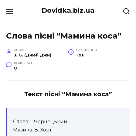
Перейти
Dovidka.biz.ua
до
вмісту
Слова пісні “Мамина коса”
АВТОР
НА ЧИТАННЯ
J. G. (Джей Джи)
1 хв
КОМЕНТАРІ
0
Текст пісні “Мамина коса”
Слова: І. Чернецький
Музика: В. Хорт