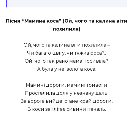
Пісня “Мамина коса” (Ой, чого та калина віти
похилила)
Ой, чого та калина віти похилила –
Чи багато цвіту, чи тяжка роса?..
Ой, чого так рано мама посивіла?
А була у неї золота коса.
Мамині дороги, мамині тривоги
Простелила доля у незнану даль.
За ворота вийде, стане край дороги,
В коси заплітає сивини печаль.