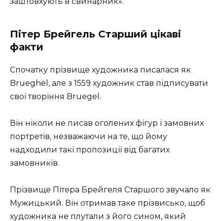
заштовхують в свинарник».
Пітер Брейгель Старший цікаві
факти
Спочатку прізвище художника писалася як
Brueghel, але з 1559 художник став підписувати
свої творіння Bruegel.
Він ніколи не писав оголених фігур і замовних
портретів, незважаючи на те, що йому
надходили такі пропозиції від багатих
замовників.
Прізвище Пітера Брейгеля Старшого звучало як
Мужицький. Він отримав таке прізвисько, щоб
художника не плутали з його сином, який