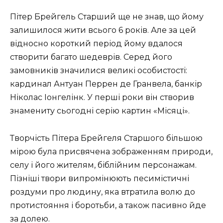
Пітер Брейгель Старший ще не знав, що йому
залишилося жити всього 6 років. Але за цей
відносно короткий період йому вдалося
створити багато шедеврів. Серед його
замовників значилися великі особистості:
кардинал Антуан Перрен де Гранвела, банкір
Ніколас Іонгелінк. У перші роки він створив
знамениту сьогодні серію картин «Місяці».
Творчість Пітера Брейгеля Старшого більшою
мірою була присвячена зображенням природи,
селу і його жителям, біблійним персонажам.
Пізніші твори випромінюють песимістичні
роздуми про людину, яка втратила волю до
протистояння і боротьби, а також пасивно йде
за долею.