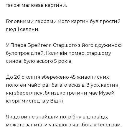
також малював картини.
Головними героями його картин був простий
люд і селяни.
У Пітера Брейгеля Старшого з його дружиною
було троє дітей. Коли він помер, старшому
синові було всього 5 років
До 20 століття збережено 45 живописних
полотен майстра і багато ескізів. З усіх картин,
які збереглися, близько третини має Музей
історії мистецтв у Відні.
Якщо ви не знайшли потрібну відповідь,
можете запитати у нашого
чат-бота у Телеграм
.