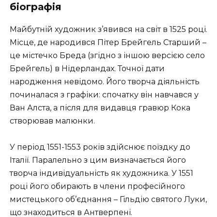
біографія
Майбутній художник з’явився на світ в 1525 році.
Місце, де народився Пітер Брейгель Старший –
це містечко Бреда (згідно з іншою версією село
Брейгель) в Нідерландах. Точної дати
народження невідомо. Його творча діяльність
починалася з графіки: спочатку він навчався у
Ван Алста, а після для видавця гравюр Кока
створював малюнки.
У період 1551-1553 років здійснює поїздку до
Італії. Паралельно з цим визначається його
творча індивідуальність як художника. У 1551
році його обирають в члени професійного
мистецького об’єднання – Гільдію святого Луки,
що знаходиться в Антверпені.