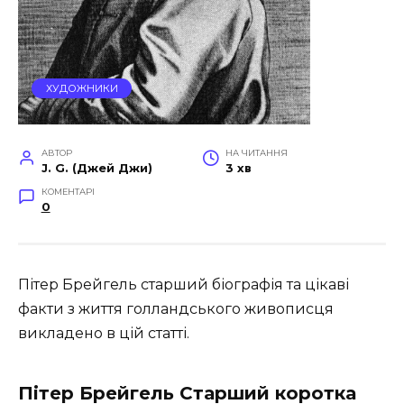
ХУДОЖНИКИ
АВТОР
НА ЧИТАННЯ
J. G. (Джей Джи)
3 хв
КОМЕНТАРІ
0
Пітер Брейгель старший біографія та цікаві
факти з життя голландського живописця
викладено в цій статті.
Пітер Брейгель Старший коротка