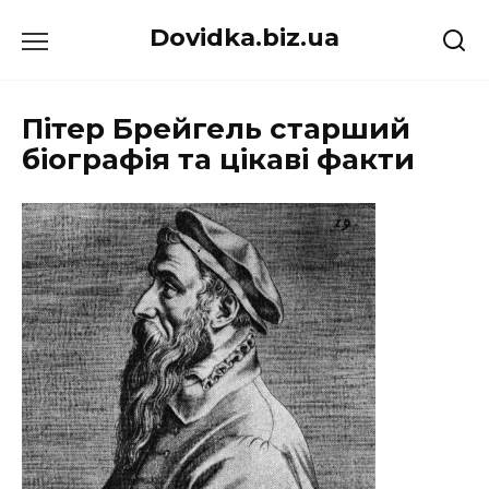
Перейти
Dovidka.biz.ua
до
вмісту
Пітер Брейгель старший
біографія та цікаві факти