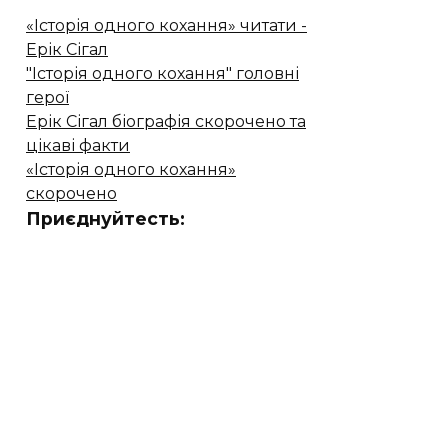
«Історія одного кохання» читати -
Ерік Сігал
"Історія одного кохання" головні
герої
Ерік Сігал біографія скорочено та
цікаві факти
«Історія одного кохання»
скорочено
Приєднуйтесть: