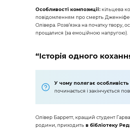
Особливості композиції:
кільцева ко
повідомленням про смерть Дженніфер,
Олівера. Розв’язка на початку твору, 
прощалися (за емоційною напругою).
“Історія одного кохан
У чому полягає особливість 
починається і закінчується по
Олівер Барретт, кращий студент Гарва
родини, приходить
в бібліотеку Ре