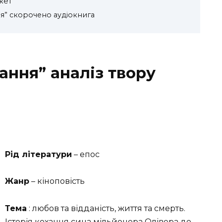
жет
ня” скорочено аудіокнига
хання” аналіз твору
Рід літератури
– епос
Жанр
– кіноповість
Тема
: любов та відданість, життя та смерть.
Історія кохання сина мільйонера Олівера до