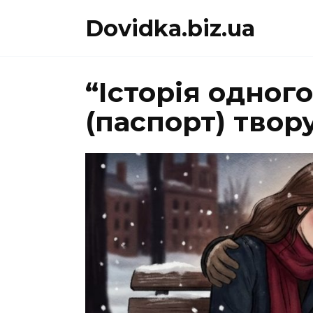
Перейти
Dovidka.biz.ua
до
вмісту
“Історія одного
(паспорт) твор