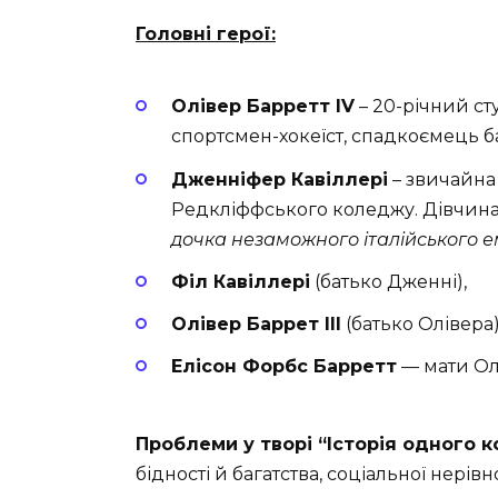
Головні герої:
Олівер Барретт IV
– 20-річний ст
спортсмен-хокеїст, спадкоємець ба
Дженніфер Кавіллері
– звичайна
Редкліффського коледжу. Дівчина н
дочка незаможного італійського е
Філ Кавіллері
(батько Дженні),
Олівер Баррет III
(батько Олівера)
Елісон Форбс Барретт
— мати Ол
Проблеми у творі “Історія одного к
бідності й багатства, соціальної нерівн