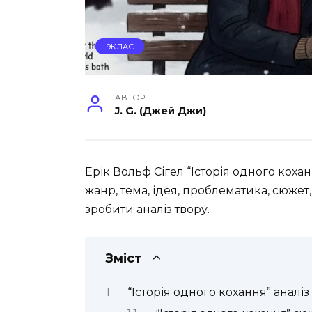
9КЛАС
АВТОР
J. G. (Джей Джи)
Ерік Вольф Сігел “Історія одного кох
жанр, тема, ідея, проблематика, сюжет
зробити аналіз твору.
Зміст
“Історія одного кохання” аналіз