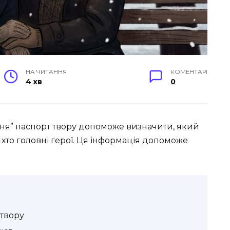
НА ЧИТАННЯ
КОМЕНТАРІ
4 хв
0
ання” паспорт твору допоможе визначити, який
, хто головні герої. Ця інформація допоможе
 твору