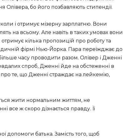
я Олівера, бо його позбавляють стипендії.
оли і отримує мізерну зарплатню. Вони
ть на всьому. Але навіть в таких умовах вони
 отримує кілька пропозицій про роботу та
идичній фірмі Нью-Йорка. Пара переїжджає до
більше часу проводити разом. Олівер і Дженні
евдалих спроб, Дженні йде на обстеженні в
 про те, що Дженні страждає на лейкемію,
ється жити нормальним життям, не
ні все ж скоро дізнається правду. Її
ї допомоги батька. Замість того, щоб