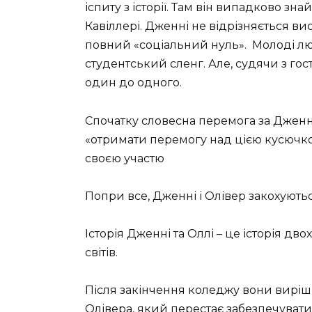
іспиту з історії. Там він випадково 
Кавіллері. Дженні не відрізняється ви
повний «соціальний нуль». Молоді лю
студентський сленг. Але, судячи з го
один до одного.
Спочатку словесна перемога за Дженні
«отримати перемогу над цією кусючко
своєю участю
Попри все, Дженні і Олівер закохують
Історія Дженні та Оллі – це історія дв
світів.
Після закінчення коледжу вони вирі
Олівера, який перестає забезпечувати