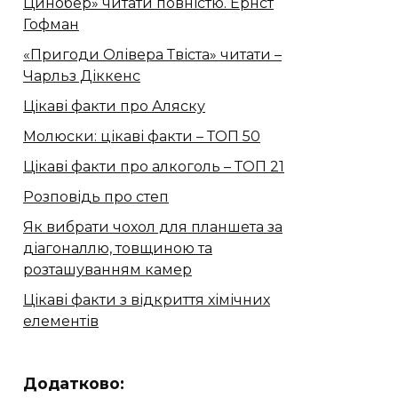
Цинобер» читати повністю. Ернст
Гофман
«Пригоди Олівера Твіста» читати –
Чарльз Діккенс
Цікаві факти про Аляску
Молюски: цікаві факти – ТОП 50
Цікаві факти про алкоголь – ТОП 21
Розповідь про степ
Як вибрати чохол для планшета за
діагоналлю, товщиною та
розташуванням камер
Цікаві факти з відкриття хімічних
елементів
Додатково: