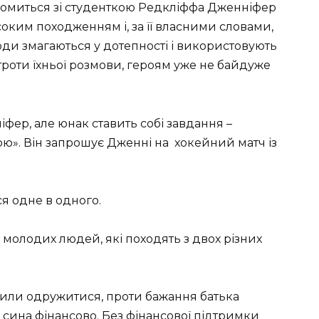
знайомиться зі студенткою Редкліффа Дженніфер
соким походженням і, за її власними словами,
ди змагаються у дотепності і використовують
строти їхньої розмови, героям уже не байдуже
фер, але юнак ставить собі завдання –
ю». Він запрошує Дженні на хокейний матч із
ся одне в одного.
ох молодих людей, які походять з двох різних
шили одружитися, проти бажання батька
 сина фінансово. Без фінансової підтримки