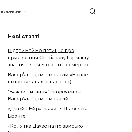
КОРИСНЕ
Нові статті
Підтримаймо петицію про
присвоєння Станіславу Гармашу
звання Героя України посмертно
Валер’ян Підмогильний «Важке
питання» аналіз (паспорт)
“Важке питання” скорочено –
Валер’ян Підмогильний
«Джейн Ейр» скачати. Шарлотта
Бронте
«Крихітка Цахес на прізвисько