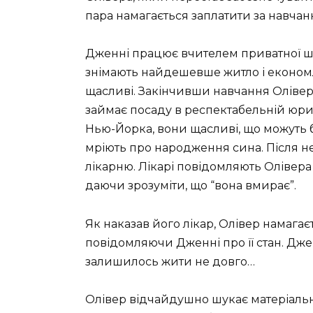
пара намагається заплатити за навчанн
Дженні працює вчителем приватної шк
знімають найдешевше житло і економля
щасливі. Закінчивши навчання Олівер
займає посаду в респектабельній юр
Нью-Йорка, вони щасливі, що можуть 
мріють про народження сина. Після н
лікарню. Лікарі повідомляють Олівера
даючи зрозуміти, що “вона вмирає”.
Як наказав його лікар, Олівер намага
повідомляючи Дженні про її стан. Джен
залишилось жити не довго…
Олівер відчайдушно шукає матеріально