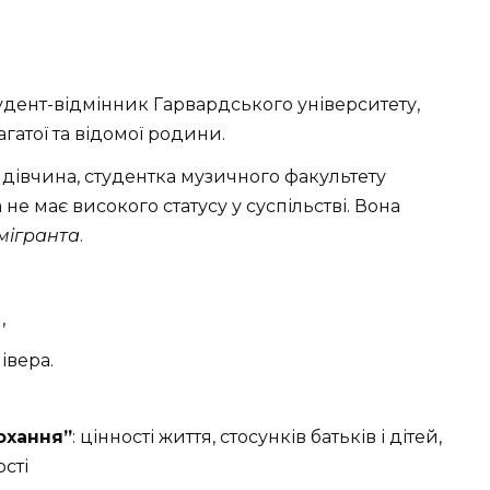
удент-відмінник Гарвардського університету,
гатої та відомої родини.
 дівчина, студентка музичного факультету
е має високого статусу у суспільстві. Вона
мігранта
.
,
івера.
охання”
: цінності життя, стосунків батьків і дітей,
ості