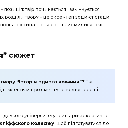
мпозиція: твір починається і закінчується
 розділи твору – це окремі епізоди-спогади
основна частина – не як познайомилися, а як
ня” сюжет
твору “Історія одного кохання”?
Твір
відомленням про смерть головної героїні.
рдського університету і син аристократичної
дкліффского коледжу,
щоб підготуватися до