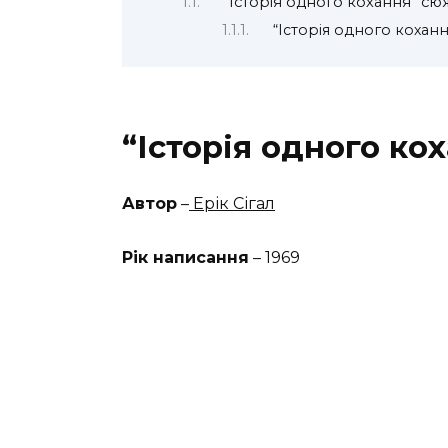
“Історія одного кохання” сю
“Історія одного кохан
“Історія одного ко
Автор
–
Ерік Сігал
Рік написання
– 1969