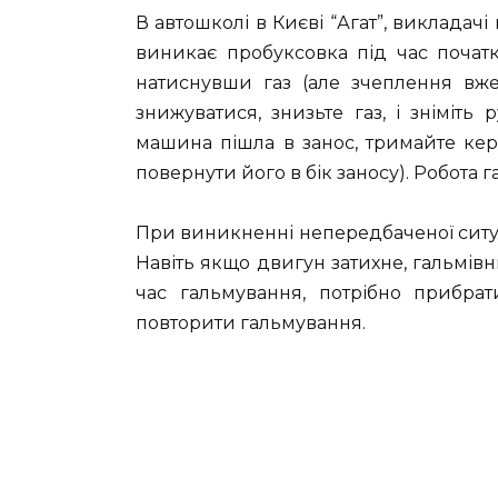
В автошколі в Києві “Агат”, викладачі 
виникає пробуксовка під час початк
натиснувши газ (але зчеплення вже
знижуватися, знизьте газ, і зніміт
машина пішла в занос, тримайте кер
повернути його в бік заносу). Робота 
При виникненні непередбаченої ситуац
Навіть якщо двигун затихне, гальмів
час гальмування, потрібно прибрат
повторити гальмування.