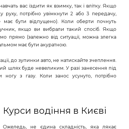
навчать вас їздити як взимку, так і влітку. Якщо
у руху, потрібно увімкнути 2 або 3 передачу,
 має бути відпущено). Коли оберти почнуть
ь ручник, якщо ви вибрали такий спосіб. Якщо
мо прямо (залежно від ситуації, можна злегка
гальмом має бути акуратною.
ії, до зупинки авто, не натискайте зчеплення.
ний шлях буде невеликим. У разі занесення під
и ногу з газу. Коли занос усунуто, потрібно
Курси водіння в Києві
Ожеледь, не єдина складність, яка лякає