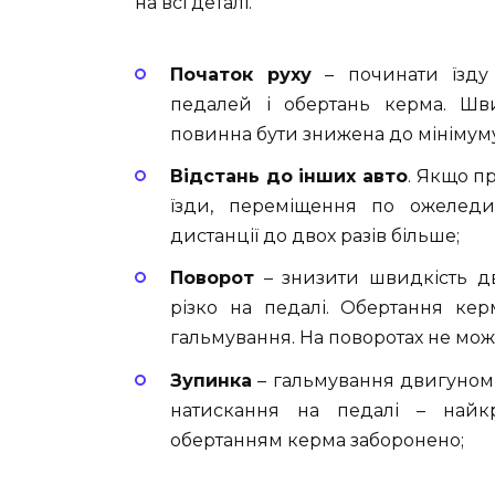
на всі деталі.
Початок руху
– починати їзду 
педалей і обертань керма. Шв
повинна бути знижена до мінімуму
Відстань до інших авто
. Якщо п
їзди, переміщення по ожеледиц
дистанції до двох разів більше;
Поворот
– знизити швидкість дв
різко на педалі. Обертання ке
гальмування. На поворотах не мож
Зупинка
– гальмування двигуном 
натискання на педалі – найк
обертанням керма заборонено;