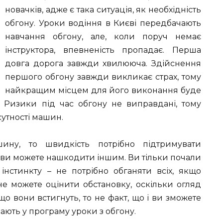
новачків, адже є така ситуація, як необхідність
обгону. Уроки водіння в Києві передбачають
навчання обгону, але, коли поруч немає
інструктора, впевненість пропадає. Перша
довга дорога завжди хвилююча. Здійснення
першого обгону завжди викликає страх, тому
найкращим місцем для його виконання буде
Ризики під час обгону не виправдані, тому
сутності машин.
ну, то швидкість потрібно підтримувати
ки ви можете нашкодити іншим. Ви тільки почали
інстинкту – не потрібно обганяти всіх, якщо
е можете оцінити обстановку, оскільки огляд
 що вони встигнуть, то не факт, що і ви зможете
ають у програму уроки з обгону.