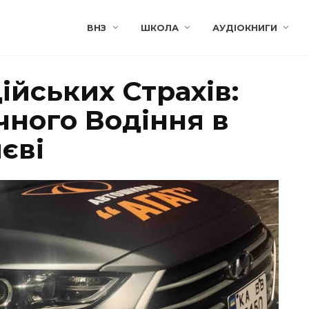
ВНЗ
ШКОЛА
АУДІОКНИГИ
йських Страхів:
чного Водіння в
єві