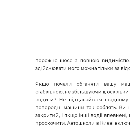
порожнє шосе з повною видимістю. 
здійснювати його можна тільки за від
Якщо почали обганяти вашу маши
стабільною, не збільшуючи її, оскіль
водити? Не піддавайтеся стадному 
попередні машини так роблять. Ви н
закритий, і якщо інші водії впевнені,
проскочити. Автошколи в Києві включ