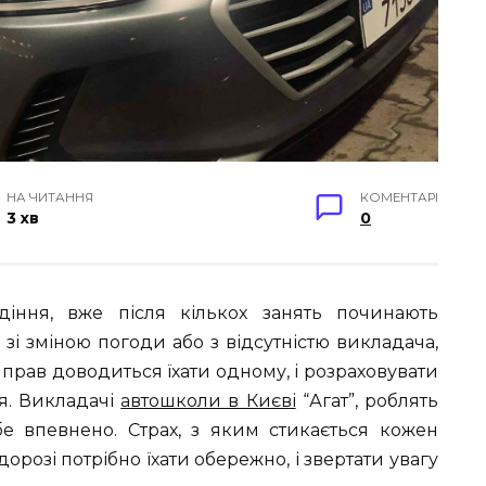
НА ЧИТАННЯ
КОМЕНТАРІ
3 хв
0
діння, вже після кількох занять починають
зі зміною погоди або з відсутністю викладача,
 прав доводиться їхати одному, і розраховувати
я. Викладачі
автошколи в Києві
“Агат”, роблять
бе впевнено. Страх, з яким стикається кожен
дорозі потрібно їхати обережно, і звертати увагу