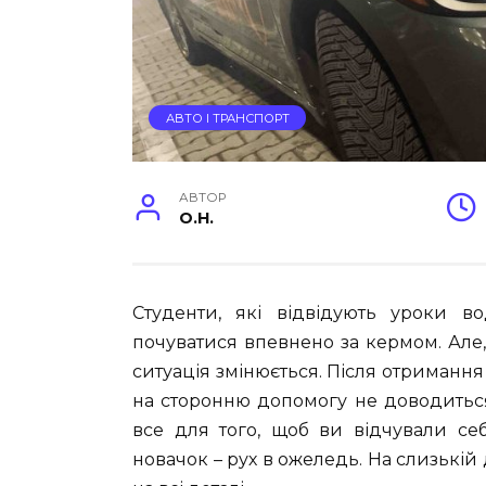
АВТО І ТРАНСПОРТ
АВТОР
O.H.
Студенти, які відвідують уроки во
почуватися впевнено за кермом. Але, 
ситуація змінюється. Після отримання
на сторонню допомогу не доводитьс
все для того, щоб ви відчували се
новачок – рух в ожеледь. На слизькій 