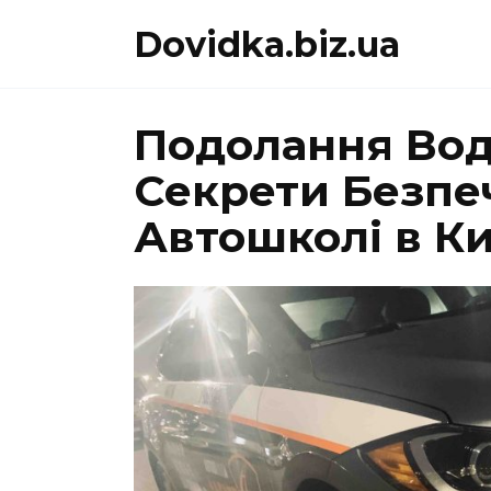
Перейти
Dovidka.biz.ua
до
вмісту
Подолання Воді
Секрети Безпе
Автошколі в Ки