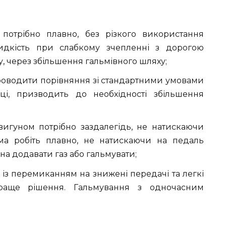
потрібно плавно, без різкого використання
идкість при слабкому зчепленні з дорогою
, через збільшення гальмівного шляху;
роводити порівняння зі стандартними умовами
і, призводить до необхідності збільшення
игуном потрібно заздалегідь, не натискаючи
рма робіть плавно, не натискаючи на педаль
на додавати газ або гальмувати;
із перемиканням на знижені передачі та легкі
раще рішення. Гальмування з одночасним