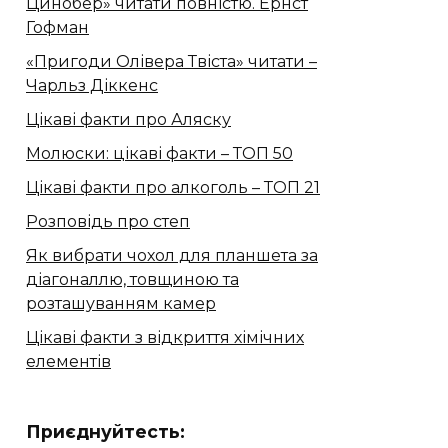
Цинобер» читати повністю. Ернст
Гофман
«Пригоди Олівера Твіста» читати –
Чарльз Діккенс
Цікаві факти про Аляску
Молюски: цікаві факти – ТОП 50
Цікаві факти про алкоголь – ТОП 21
Розповідь про степ
Як вибрати чохол для планшета за
діагоналлю, товщиною та
розташуванням камер
Цікаві факти з відкриття хімічних
елементів
Приєднуйтесть: