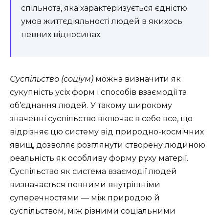
спільнота, яка характеризується єдністю
умов життєдіяльності людей в якихось
певних відносинах.
Суспільство (соціум)
можна визначити як
сукупність усіх форм і способів взаємодії та
об’єднання людей. У такому широкому
значенні суспільство включає в себе все, що
відрізняє цю систему від природно-космічних
явищ, дозволяє розглянути створену людиною
реальність як особливу форму руху матерії.
Суспільство як система взаємодії людей
визначається певними внутрішніми
суперечностями — між природою й
суспільством, між різними соціальними