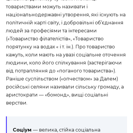
товариствами можуть називати і
національнодержавні утворення, які існують на
політичній карті світу, і добровільні об’єднання
людей за професіями та інтересами
(«Товариство філателістів», «Товариство
порятунку на водах « і т. ін.). Про товариство
кажуть, коли мають на увазі соціальне оточення
людини, коло його спілкування (застерігаючи
від потрапляння до «поганого товариства»).
Раніше суспільством («опчеством» за Далем)
російські селяни називали сільську громаду, а
аристократи — «бомонд», вищі соціальні
верстви.
Соціум
— велика, стійка соціальна