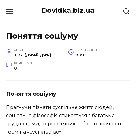
Перейти
Dovidka.biz.ua
до
вмісту
Поняття соціуму
АВТОР
НА ЧИТАННЯ
J. G. (Джей Джи)
2 хв
КОМЕНТАРІ
0
Поняття соціуму
Прагнучи пізнати суспільне життя людей,
соціальна філософія стикається з багатьма
труднощами, перша з яких — багатозначність
терміна «суспільство».