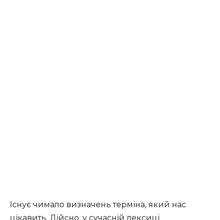
Існує чимало визначень терміна, який нас
цікавить. Дійсно, у сучасній лексиці