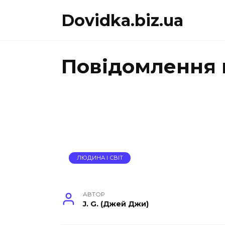
Перейти
Dovidka.biz.ua
до
вмісту
Повідомлення 
ЛЮДИНА І СВІТ
АВТОР
J. G. (Джей Джи)