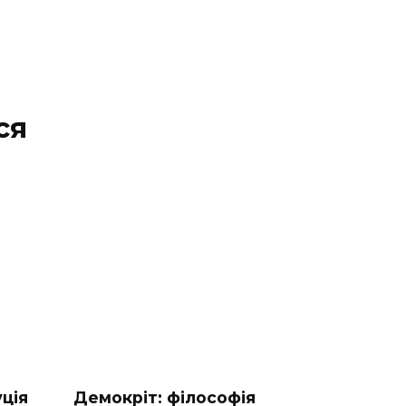
ся
ція
Демокріт: філософія