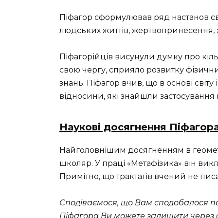
Піфагор сформулював ряд настанов св
людських життів, жертвопринесення, 
Піфагорійців висунули думку про кількі
свою чергу, сприяло розвитку фізични
знань. Піфагор вчив, що в основі світу
відносини, які знайшли застосування 
Наукові досягнення Піфагор
Найголовнішим досягненням в геометр
школяр. У праці «Метафізика» він викл
Примітно, що трактатів вчений не писа
Сподіваємося, що Вам сподобалося п
Піфагора Ви можете залишити через 