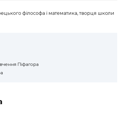
ецького філософа і математика, творця школи
 вчення Піфагора
ра
а