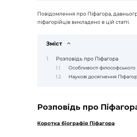
Повідомлення про Піфагора, давньогр
піфагорійців викладено в цій статті.
Зміст
Розповідь про Піфагора
Особливості філософського
Наукові досягнення Піфаго
Розповідь про Піфагор
Коротка біографія Піфагора