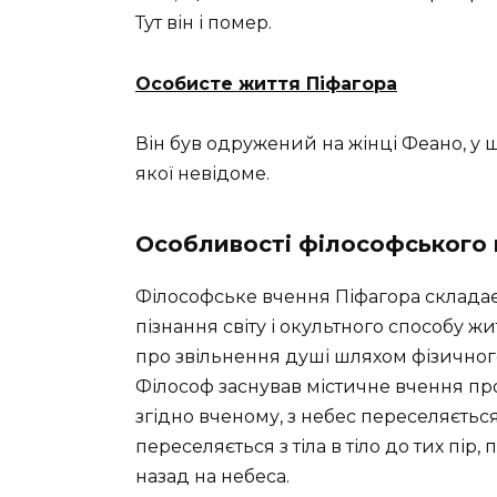
Тут він і помер.
Особисте життя Піфагора
Він був одружений на жінці Феано, у ш
якої невідоме.
Особливості філософського 
Філософське вчення Піфагора складаєт
пізнання світу і окультного способу ж
про звільнення душі шляхом фізично
Філософ заснував містичне вчення про
згідно вченому, з небес переселяється
переселяється з тіла в тіло до тих пі
назад на небеса.