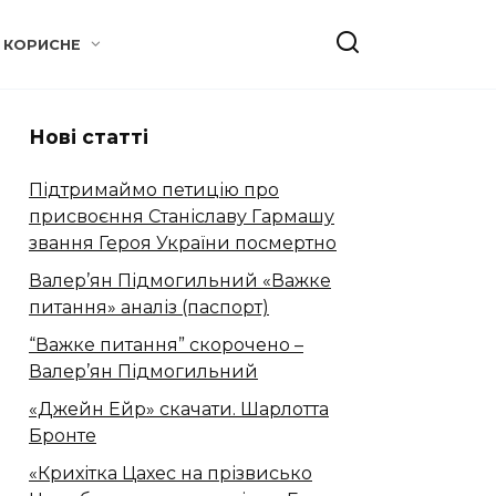
КОРИСНЕ
Нові статті
Підтримаймо петицію про
присвоєння Станіславу Гармашу
звання Героя України посмертно
Валер’ян Підмогильний «Важке
питання» аналіз (паспорт)
“Важке питання” скорочено –
Валер’ян Підмогильний
«Джейн Ейр» скачати. Шарлотта
Бронте
«Крихітка Цахес на прізвисько