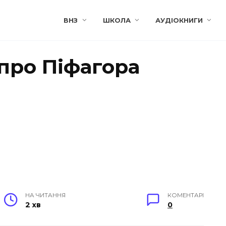
ВНЗ
ШКОЛА
АУДІОКНИГИ
про Піфагора
НА ЧИТАННЯ
КОМЕНТАРІ
2 хв
0