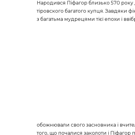
Народився Піфагор близько 570 року 
тіровского багатого купця. Завдяки фі
з багатьма мудрецями тієї епохи і ввібр
обожнювали свого засновника і вчите
того, що почалися заколоти і Піфагор 