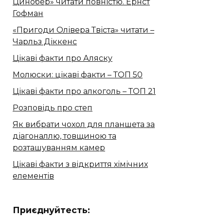
Цинобер» читати повністю. Ернст
Гофман
«Пригоди Олівера Твіста» читати –
Чарльз Діккенс
Цікаві факти про Аляску
Молюски: цікаві факти – ТОП 50
Цікаві факти про алкоголь – ТОП 21
Розповідь про степ
Як вибрати чохол для планшета за
діагоналлю, товщиною та
розташуванням камер
Цікаві факти з відкриття хімічних
елементів
Приєднуйтесть: