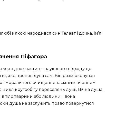
любі з якою народився син Телавг і дочка, ім’я
вчення Піфагора
ься з двох частин – наукового підходу до
иття, яке проповідува сам. Він розмірковував
го і морального очищення таємним вченням.
 цикл кругообігу переселень душі. Вічна душа,
 в тіло тварини або людини. І вона
р, поки душа не заслужить право повернутися