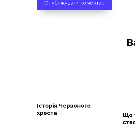
В
Історія Червоного
хреста
Що 
ств