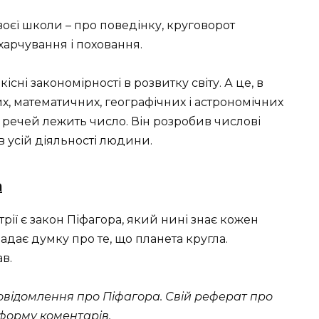
оєї школи – про поведінку, круговорот
харчування і поховання.
сні закономірності в розвитку світу. А це, в
х, математичних, географічних і астрономічних
 і речей лежить число. Він розробив числові
в усій діяльності людини.
а
ії є закон Піфагора, який нині знає кожен
адає думку про те, що планета кругла.
в.
овідомлення про Піфагора. Свій реферат про
форму коментарів.