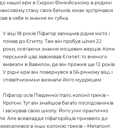
до нашої ери в Сидоні Фінікійському в родині
нансовому стану своїх батьків, юнак зустрічався
ав в себе їх знання як губка.
У віці 18 років Піфагор залишив рідне місто і
поїхав до Єгипту. Там він пробув цілих 22
роки, осягаючи знання місцевих жерців. Коли
перський цар завоював Єгипет, то вченого
вивезли в Вавилон, де він прожив ще 12 років.
У рідні краї він повернувся в 56-річному віці, і
співвітчизники визнали його мудрецем.
Піфагор осів Південної Італії, колонії греків –
Кротоні. Тут він знайшов багато послідовників
і заснував свою школу. Його учні практично
ля. Але всевладдя піфагорійців призвело до
переселився в іншу колонію греків – Метапонт.