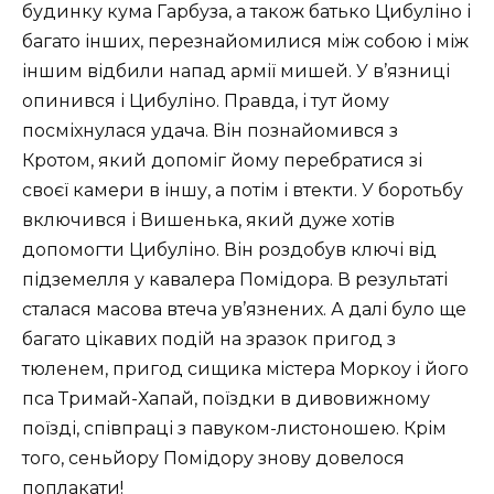
будинку кума Гарбуза, а також батько Цибуліно і
багато інших, перезнайомилися між собою і між
іншим відбили напад армії мишей. У в’язниці
опинився і Цибуліно. Правда, і тут йому
посміхнулася удача. Він познайомився з
Кротом, який допоміг йому перебратися зі
своєї камери в іншу, а потім і втекти. У боротьбу
включився і Вишенька, який дуже хотів
допомогти Цибуліно. Він роздобув ключі від
підземелля у кавалера Помідора. В результаті
сталася масова втеча ув’язнених. А далі було ще
багато цікавих подій на зразок пригод з
тюленем, пригод сищика містера Моркоу і його
пса Тримай-Хапай, поїздки в дивовижному
поїзді, співпраці з павуком-листоношею. Крім
того, сеньйору Помідору знову довелося
поплакати!