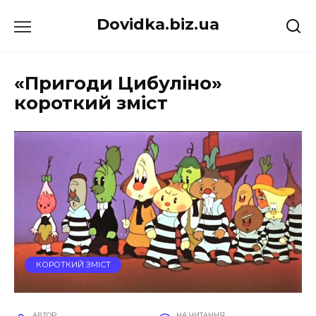
Перейти
Dovidka.biz.ua
до
вмісту
«Пригоди Цибуліно»
короткий зміст
КОРОТКИЙ ЗМІСТ
АВТОР
НА ЧИТАННЯ