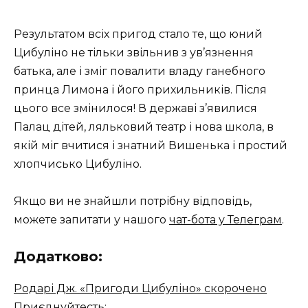
Результатом всіх пригод стало те, що юний
Цибуліно не тільки звільнив з ув’язнення
батька, але і зміг повалити владу ганебного
принца Лимона і його прихильників. Після
цього все змінилося! В державі з’явилися
Палац дітей, ляльковий театр і нова школа, в
якій міг вчитися і знатний Вишенька і простий
хлопчисько Цибуліно.
Якщо ви не знайшли потрібну відповідь,
можете запитати у нашого
чат-бота у Телеграм
.
Додатково:
Родарі Дж. «Пригоди Цибуліно» скорочено
Приєднуйтесть: