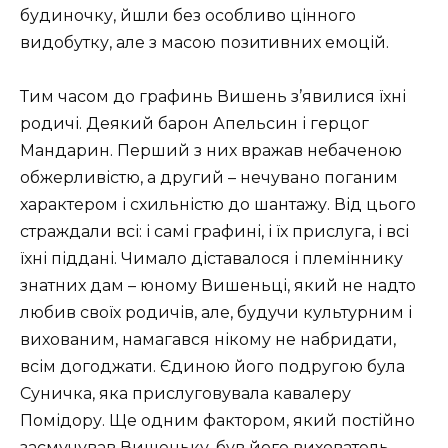
будиночку, йшли без особливо цінного
видобутку, але з масою позитивних емоцій.
Тим часом до графинь Вишень з’явилися їхні
родичі. Деякий барон Апельсин і герцог
Мандарин. Перший з них вражав небаченою
обжерливістю, а другий – нечувано поганим
характером і схильністю до шантажу. Від цього
страждали всі: і самі графині, і їх прислуга, і всі
їхні піддані. Чимало діставалося і племіннику
знатних дам – ​​юному Вишеньці, який не надто
любив своїх родичів, але, будучи культурним і
вихованим, намагався нікому не набридати,
всім догоджати. Єдиною його подругою була
Суничка, яка прислуговувала кавалеру
Помідору. Ще одним фактором, який постійно
засмучував Вишеньку, був його вихователь,