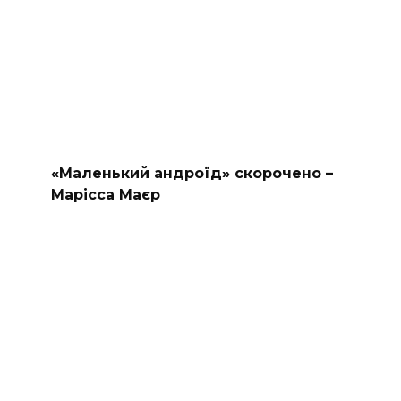
«Маленький андроїд» скорочено –
Марісса Маєр