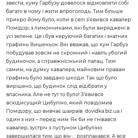
звести, куму Гарбузу довелося відмовляти собі
багато в чому і жити впроголодь. Тим більше
прикро йому було, коли в селі з’явився кавалер
Помідор, з лимончиками, які були виряджені в
усі зелене. Це і був керуючий багатих і знатних
графинь Вишеньок. Він вважав, що кум Гарбуз
побудував зовсім не скромний і навіть убогий
будиночок, а справжнісінький палац. Тим
самим, на думку кавалера, майновим правам
графинь було завдано шкоди. Так що було
вирішено, що будинок слід відібрати у
власника. Але не тут то було! З’явився
всюдисущий Цибуліно, який повідомив
Помідору, що вивчає шахраїв. dovidka.biz.ua І
один з них – перед ним. Як би не гнівався
кавалер, зустріч з пустуном Цибуліно
завершилася тим, що він … розплакався. А все