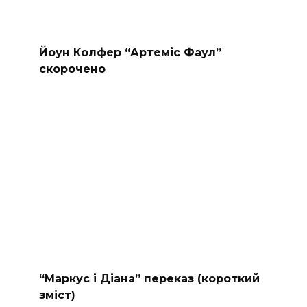
Йоун Колфер “Артеміс Фаул”
скорочено
“Маркус і Діана” переказ (короткий
зміст)