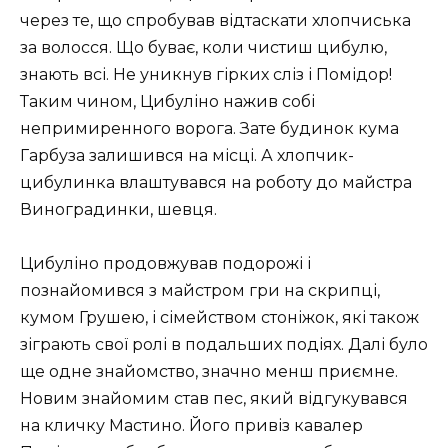
через те, що спробував відтаскати хлопчиська
за волосся. Що буває, коли чистиш цибулю,
знають всі. Не уникнув гірких сліз і Помідор!
Таким чином, Цибуліно нажив собі
непримиренного ворога. Зате будинок кума
Гарбуза залишився на місці. А хлопчик-
цибулинка влаштувався на роботу до майстра
Виноградинки, шевця.
Цибуліно продовжував подорожі і
познайомився з майстром гри на скрипці,
кумом Грушею, і сімейством стоніжок, які також
зіграють свої ролі в подальших подіях. Далі було
ще одне знайомство, значно менш приємне.
Новим знайомим став пес, який відгукувався
на кличку Мастино. Його привіз кавалер