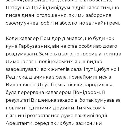
Петрушка. Цей індивідуум відрізнявся тим, що
писав дивні оголошення, якими забороняв
своєму учневі робити абсолютно звичайні речі.
Коли кавалер Помідор дізнався, що будинок
кума Гарбуза зник, він не став особливо довго
роздумувати. Замість цього попросив у принца
Лимона загін поліцейських, які швидко
заарештували всіх жителів села. І тут Цибуліно і
Редиска, дівчинка з села, познайомилися з
Вишенькою. Дружба, яка тільки зародилася,
була перервана кавалером Помідором. В
результаті Вишенька захворів, бо так сумував за
новими і єдиними друзями. Тим часом у
в’язниці розгорталися дуже важливі події.
Арештанти, серед яких були захисники