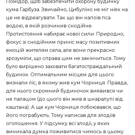
Помідор, щоб забезпечити охорону будинку
кума Гарбуза. Звичайно, Цибуліно не міг ніяк на
це не відреагувати. Так що він напоїв пса
водою, в якій розчинив снодійне.
Протистояння набирає нової сили. Природно,
фокус зі снодійним приніс масу позитивних
емоцій жителям села, але вони прекрасно
зрозуміли, що справа цим не закінчиться. Тому
було вирішено заховати багатостраждальний
будинок. Оптимальним місцем для цього
визнали ліс, в якому жив кум Чорниця. Правда,
для нього скромний будиночок виявився чи
не палацом (до цього він жив в шкаралупі від
каштана). А ще кум Чорниця побоювався, що
його пограбують. Тому написав для злодіїв
оголошення. У підсумку всі злодії, у яких
виникала думка поживитися чимось в цьому