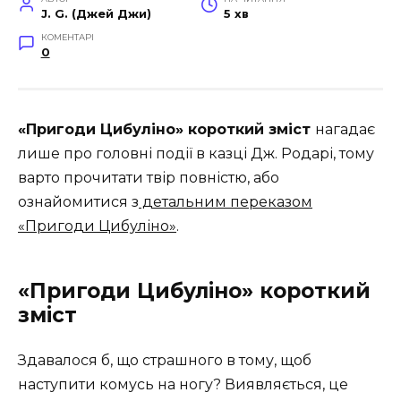
J. G. (Джей Джи)
5 хв
КОМЕНТАРІ
0
«Пригоди Цибуліно» короткий зміст
нагадає
лише про головні події в казці Дж. Родарі, тому
варто прочитати твір повністю, або
ознайомитися з
детальним переказом
«Пригоди Цибуліно»
.
«Пригоди Цибуліно» короткий
зміст
Здавалося б, що страшного в тому, щоб
наступити комусь на ногу? Виявляється, це