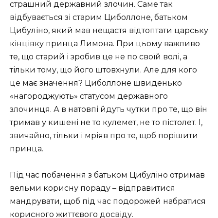
страшний державний злочин. Саме так
відбувається зі старим Циболлоне, батьком
Цибуліно, який мав нещастя відтоптати царську
кінцівку принца Лимона. При цьому важливо
те, що старий і зробив це не по своїй волі, а
тільки тому, що його штовхнули. Але для кого
це має значення? Циболлоне швиденько
«нагороджують» статусом державного
злочинця. А в натовпі йдуть чутки про те, що він
тримав у кишені не то кулемет, не то пістолет. І,
звичайно, тільки і мріяв про те, щоб порішити
принца.
Під час побачення з батьком Цибуліно отримав
вельми корисну пораду – відправитися
мандрувати, щоб під час подорожей набратися
корисного життєвого досвіду.