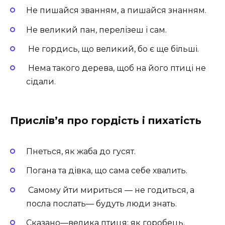
Не пишайся званням, а пишайся знанням.
Не великий пан, перелізеш і сам.
Не гордись, що великий, бо є ще більші.
Нема такого дерева, щоб на його птиці не
сідали.
Прислів’я про гордість і пихатість
Пнеться, як жаба до гусят.
Погана та дівка, що сама себе хвалить.
Самому йти мириться — не годиться, а
посла послать— будуть люди знать.
Сказано—велика птиця: як горобець.