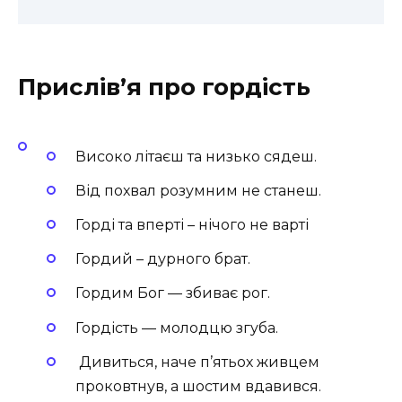
Прислів’я про гордість
Високо літаєш та низько сядеш.
Від похвал розумним не станеш.
Горді та вперті – нічого не варті
Гордий – дурного брат.
Гордим Бог — збиває рог.
Гордість — молодцю згуба.
Дивиться, наче п’ятьох живцем
проковтнув, а шостим вдавився.