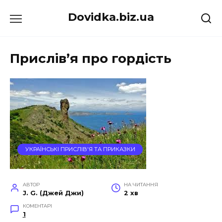
Перейти
Dovidka.biz.ua
до
вмісту
Прислів’я про гордість
УКРАЇНСЬКІ ПРИСЛІВ'Я ТА ПРИКАЗКИ
АВТОР
НА ЧИТАННЯ
J. G. (Джей Джи)
2 хв
КОМЕНТАРІ
1