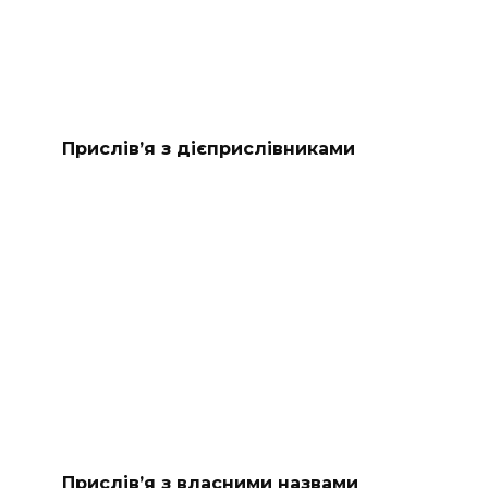
Прислів’я з дієприслівниками
Прислів’я з власними назвами