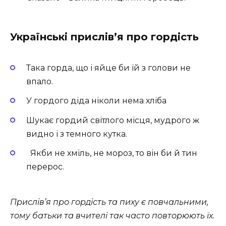
Українські прислів’я про гордість
Така горда, що і яйце би їй з голови не
впало.
У гордого діда ніколи нема хліба
Шукає гордий світлого місця, муд­рого ж
видно і з темного кутка.
Якби не хміль, не мороз, то він би й тин
перерос.
Прислів’я про гордість та пиху є повчальними,
тому батьки та вчителі так часто повторюють їх.