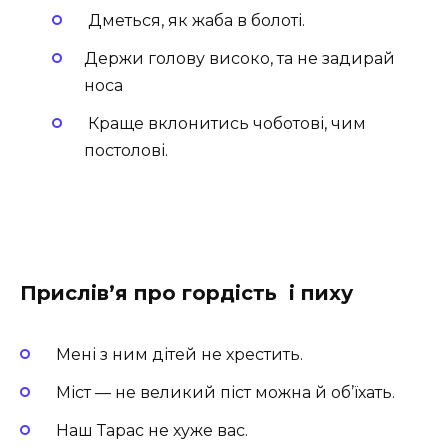
Дметься, як жаба в болоті.
Держи голову високо, та не задирай
носа
Краще вклонитись чоботові, чим
постолові.
Прислів’я про гордість і пиху
Мені з ним дітей не хрестить.
Міст — не великий піст можна й об’їхать.
Наш Тарас не хуже вас.