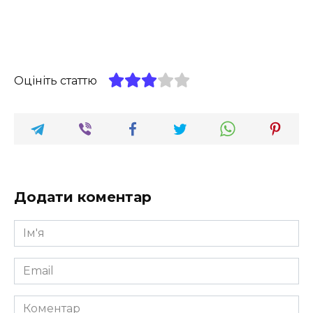
Оцініть статтю
Додати коментар
Ім'я
*
Email
*
Коментар