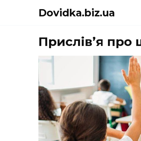
Перейти
Dovidka.biz.ua
до
вмісту
Прислів’я про