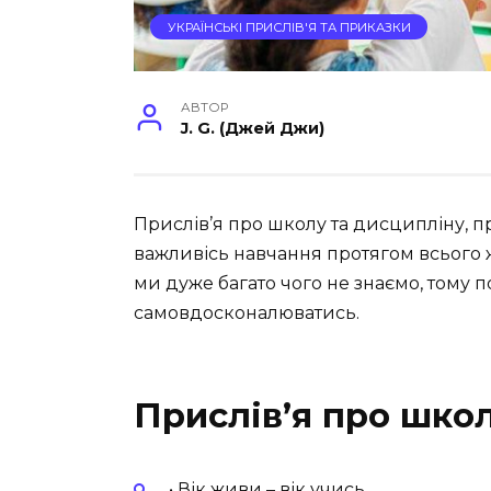
УКРАЇНСЬКІ ПРИСЛІВ'Я ТА ПРИКАЗКИ
АВТОР
J. G. (Джей Джи)
Прислів’я про школу та дисципліну, п
важливісь навчання протягом всього ж
ми дуже багато чого не знаємо, тому п
самовдосконалюватись.
Прислів’я про школ
• Вік живи – вік учись.