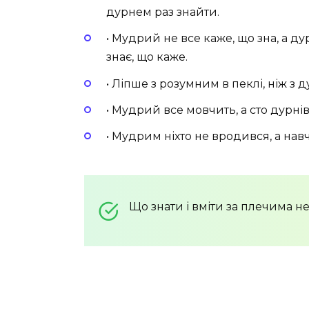
дурнем раз знайти.
• Мудрий не все каже, що зна, а ду
знає, що каже.
• Ліпше з розумним в пеклі, ніж з д
• Мудрий все мовчить, а сто дурнів
• Мудрим ніхто не вродився, а нав
Що знати і вміти за плечима не