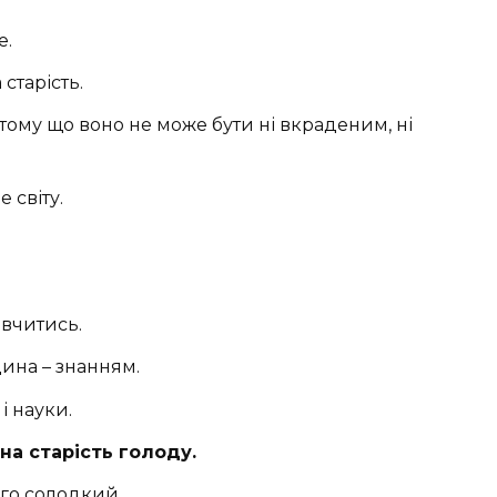
е.
старість.
, тому що воно не може бути ні вкраденим, ні
 світу.
 вчитись.
дина – знанням.
 і науки.
 на старість голоду.
ого солодкий.