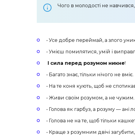
Чого в молодості не навчився, т
• Усе добре переймай, а злого уни
• Умієш помилятися, умій і виправ
І
сила перед
розумом
никне
!
• Багато знає, тільки нічого не вміє.
• На те коня кують, щоб не спотика
•
Живи своїм розумом, а не чужим.
• Голова як гарбуз, а розуму — ані 
• Голова не на те, щоб тільки кашке
• Краще з розумним двічі загубити, 