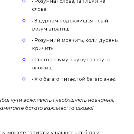
• Розумна голова, та тільки на
слова.
• З дурнем подружишся – свій
розум втратиш.
• Розумний мовчить, коли дурень
кричить.
• Свого розуму в чужу голову не
вложиш.
• Хто багато питає, той багато знає.
багнути важливість і необхідність навчання,
памятаєте багато важливої та цікавої
дь, можете запитати у нашого
чат-бота у