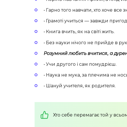
• Гарно того навчати, хто хоче все з
• Грамоті учиться — завжди пригод
• Книга вчить, як на світі жить.
• Без науки нічого не прийде в рук
Розумний любить вчитися
,
а дуре
• Учи другого і сам помудрієш.
• Наука не мука, за плечима не нос
• Шануй учителя, як родителя.
Хто себе перемагає той у всьом