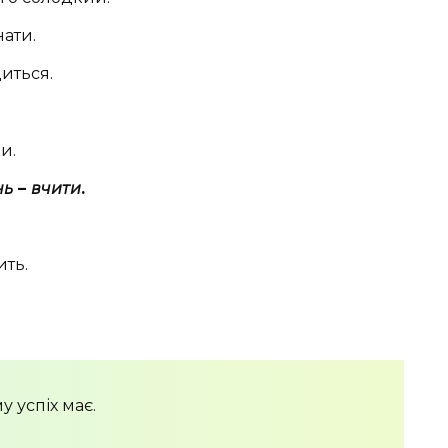
нати.
иться.
и.
нь
–
вчити
.
ить.
у успіх має.