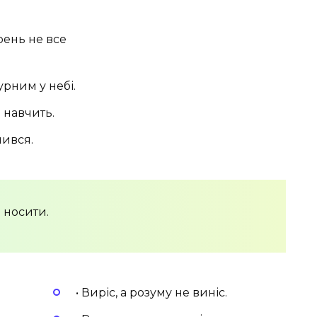
рень не все
урним у небі.
 навчить.
чився.
 носити.
• Виріс, а розуму не виніс.