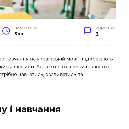
НА ЧИТАННЯ
КОМЕНТАРІ
3 хв
7
ро навчання на українській мові – підкреслють
иття людини. Адже в світі скільки цікавого і
отрібно навчатись, розвиватись, та
у і навчання