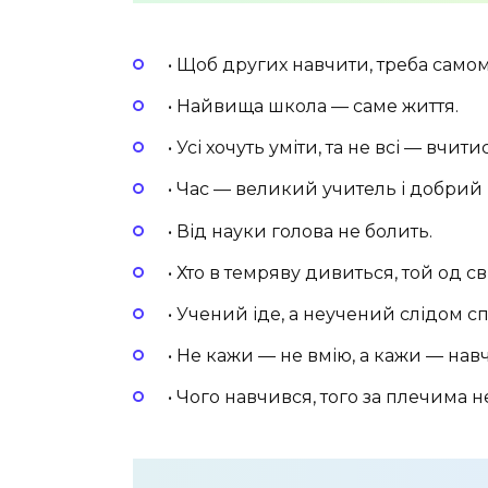
• Щоб других навчити, треба самом
• Найвища школа — саме життя.
• Усі хочуть уміти, та не всі — вчити
• Час — великий учитель і добрий
• Від науки голова не болить.
• Хто в темряву дивиться, той од св
• Учений іде, а неучений слідом с
• Не кажи — не вмію, а кажи — навч
• Чого навчився, того за плечима н