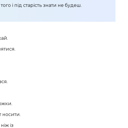
ого і під старість знати не будеш.
кай.
лятися.
вся.
ложки.
т носити.
ніж із