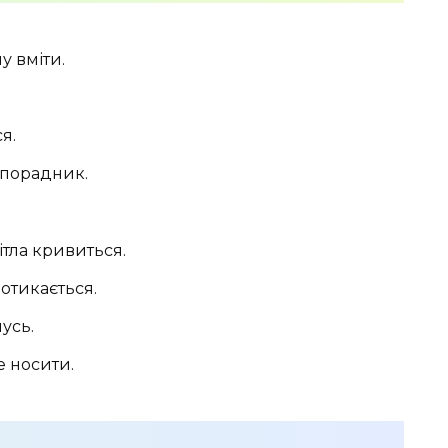
у вміти.
ся.
 порадник.
ітла кривиться.
потикається.
усь.
е носити.