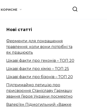
КОРИСНЕ
Нові статті
Ферменти для покращення
травлення: коли вони потрібні та
як працюють
Цікаві факти про геконів – ТОП 20
Цікаві факти про хімію – ТОП 25
Цікаві факти про бізонів – ТОП 20
Підтримаймо петицію про
присвоєння Станіславу Гармашу
звання Героя України посмертно
Валер’ян Підмогильний «Важке