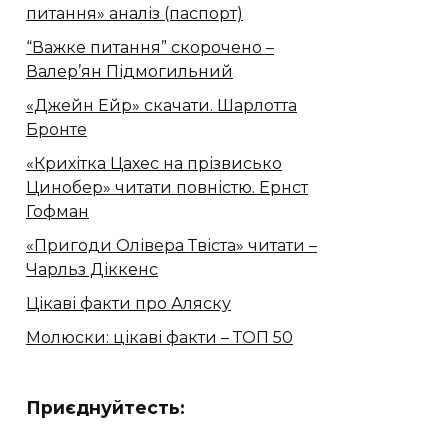
питання» аналіз (паспорт)
“Важке питання” скорочено –
Валер’ян Підмогильний
«Джейн Ейр» скачати. Шарлотта
Бронте
«Крихітка Цахес на прізвисько
Цинобер» читати повністю. Ернст
Гофман
«Пригоди Олівера Твіста» читати –
Чарльз Діккенс
Цікаві факти про Аляску
Молюски: цікаві факти – ТОП 50
Приєднуйтесть: