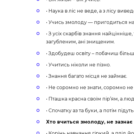
• Наука в ліс не веде, а з лісу вивед
• Учись змолоду — пригодиться на 
• З усіх скарбів знання найцінніше
загубленим, ані знищеним.
• Здобудеш освіту – побачиш більше
• Учитись ніколи не пізно.
• Знання багато місця не займає.
• Не соромно не знати, соромно не
• Пташка красна своїм пір’ям, а лю
• Спочатку аз та буки, а потім підуть
Хто вчиться змолоду, не зазнає
• Корінь навчання гіркий, а плід й