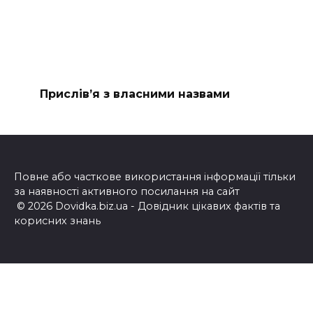
Прислів’я з власними назвами
Повне або часткове використання інформації тільки
за наявності активного посилання на сайт
© 2026 Dovidka.biz.ua - Довідник цікавих фактів та
корисних знань