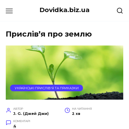
Перейти
Dovidka.biz.ua
до
вмісту
Прислів’я про землю
УКРАЇНСЬКІ ПРИСЛІВ'Я ТА ПРИКАЗКИ
АВТОР
НА ЧИТАННЯ
J. G. (Джей Джи)
2 хв
КОМЕНТАРІ
4