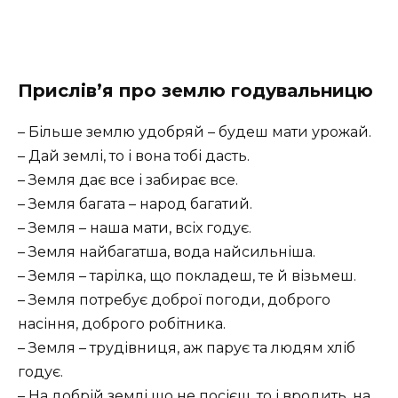
Прислів’я про землю годувальницю
– Більше землю удобряй – будеш мати урожай.
– Дай землі, то і вона тобі дасть.
– Земля дає все і забирає все.
– Земля багата – народ багатий.
– Земля – наша мати, всіх годує.
– Земля найбагатша, вода найсильніша.
– Земля – тарілка, що покладеш, те й візьмеш.
– Земля потребує доброї погоди, доброго
насіння, доброго робітника.
– Земля – трудівниця, аж парує та людям хліб
годує.
– На добрій землі що не посієш, то і вродить, на