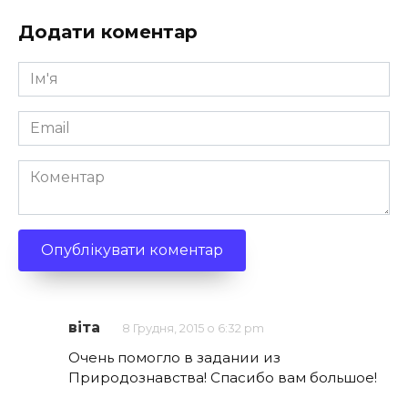
Додати коментар
Ім'я
*
Email
*
Коментар
віта
8 Грудня, 2015 о 6:32 pm
Очень помогло в задании из
Природознавства! Спасибо вам большое!