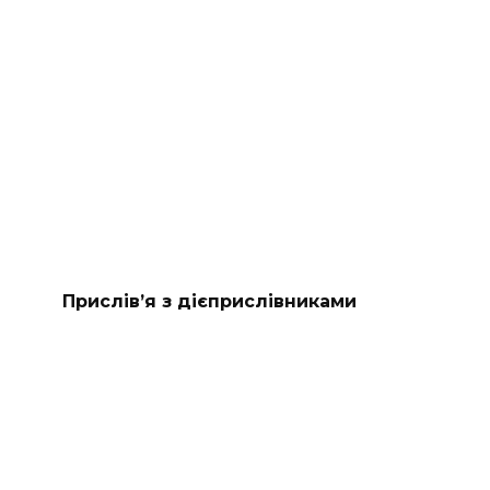
Прислів’я з дієприслівниками