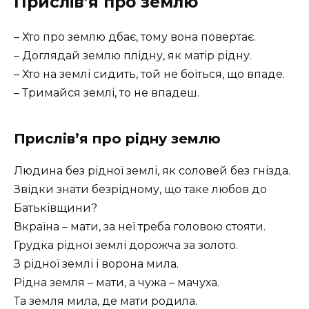
Прислів’я про землю
– Хто про землю дбає, тому вона повертає.
– Доглядай землю плідну, як матір рідну.
– Хто на землі сидить, той не боїться, що впаде.
– Тримайся землі, то не впадеш.
Прислів’я про рідну землю
Людина без рідної землі, як соловей без гнізда.
Звідки знати безрідному, що таке любов до
Батьківщини?
Вкраїна – мати, за неї треба головою стояти.
Грудка рідної землі дорожча за золото.
З рідної землі і ворона мила.
Рідна земля – мати, а чужа – мачуха.
Та земля мила, де мати родила.