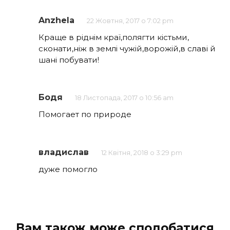
Anzhela
22 Жовтня, 2017 о 7:02 pm
Краще в ріднім краї,полягти кістьми,
сконати,ніж в землі чужій,ворожій,в славі й
шані побувати!
Бодя
18 Листопада, 2017 о 10:56 am
Помогает по природе
владислав
12 Квітня, 2018 о 3:29 pm
дуже помогло
Вам також може сподобатися