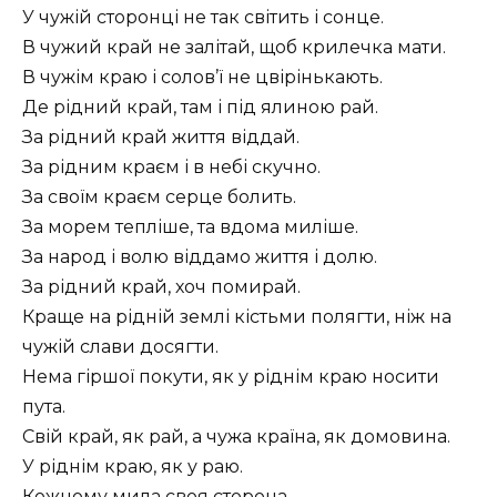
У чужій сторонці не так світить і сонце.
В чужий край не залітай, щоб крилечка мати.
В чужім краю і солов’ї не цвірінькають.
Де рідний край, там і під ялиною рай.
За рідний край життя віддай.
За рідним краєм і в небі скучно.
За своїм краєм серце болить.
За морем тепліше, та вдома миліше.
За народ і волю віддамо життя і долю.
За рідний край, хоч помирай.
Краще на рідній землі кістьми полягти, ніж на
чужій слави досягти.
Нема гіршої покути, як у ріднім краю носити
пута.
Свій край, як рай, а чужа країна, як домовина.
У ріднім краю, як у раю.
Кожному мила своя сторона.