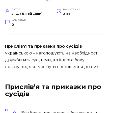
АВТОР
НА ЧИТАННЯ
J. G. (Джей Джи)
2 хв
КОМЕНТАРІ
0
Прислiв’я та приказки про сусідів
українською – наголошують на необхідності
дружби між сусідами, а з іншого боку
показують, яке має бути відношення до них.
Прислiв’я та приказки про
сусідів
Без брата проживеш, а без сусіда – ні.