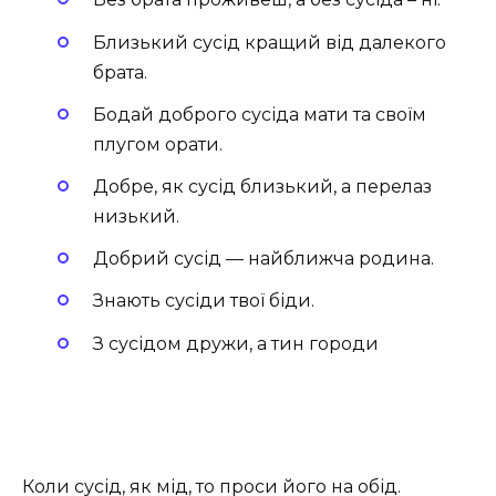
Близький сусід кращий від далекого
брата.
Бодай доброго сусіда мати та своїм
плугом орати.
Добре, як сусід близький, а перелаз
низький.
Добрий сусід — найближча родина.
Знають сусіди твої біди.
З сусідом дружи, а тин городи
Коли сусід, як мід, то проси його на обід.