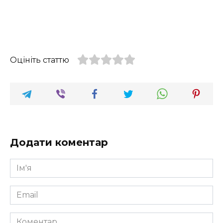
Оцініть статтю
Додати коментар
Ім'я
*
Email
*
Коментар