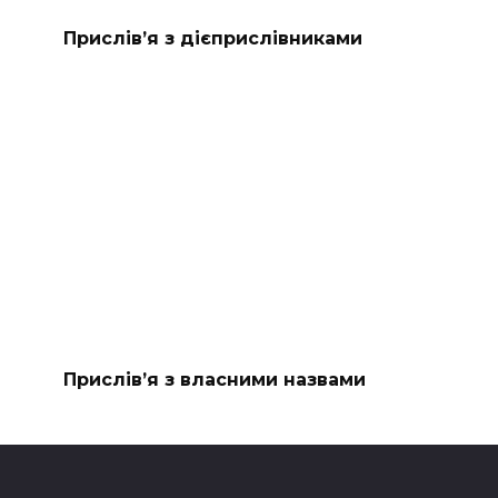
Прислів’я з дієприслівниками
Прислів’я з власними назвами