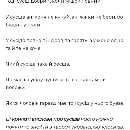
Тоді сусід добрий, коли мішок повний.
У сусіда ані коня не купуй, ані жінки не бери, бо
будуть утікати.
У сусіда повна піч дров, та горять, а у мене одно,
та й те не хоче.
Який сусіда, така й бесіда.
Як маєш сусіду пустити, то в сінях камінь
положи.
Як ся чоловік гаразд має, то і сусід у нього буває.
Ці
крилаті вислови про сусідів
часто можна
почути та знайти в творах українських класиків,