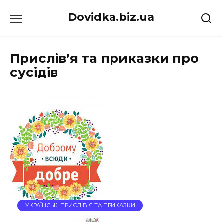
Перейти
Dovidka.biz.ua
до
вмісту
Прислiв’я та приказки про
сусідів
УКРАЇНСЬКІ ПРИСЛІВ'Я ТА ПРИКАЗКИ