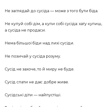
Не заглядай до сусіда — може з того бути біда.
Не купуй собі дім, а купи собі сусіда: хату купиш,
а сусіда не продаси.
Нема більшої біди над лихі сусіди.
Не позичай у сусіда розуму.
Сусід не захоче, то й миру не буде.
Сусід спати не дає: добре живе.
Сусідські діти — найпустіші.