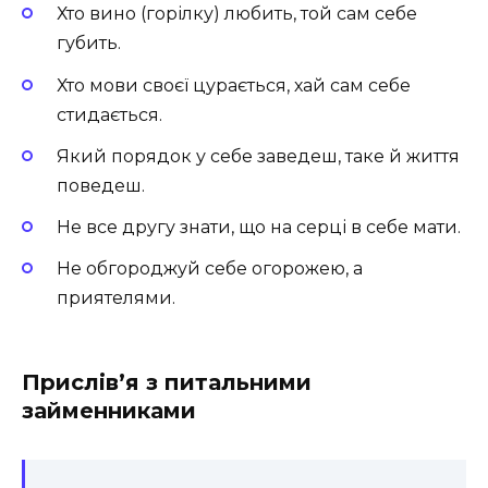
Хто вино (горілку) любить, той сам себе
губить.
Хто мови своєї цурається, хай сам себе
стидається.
Який порядок у себе заведеш, таке й життя
поведеш.
Не все другу знати, що на серці в себе мати.
Не обгороджуй себе огорожею, а
приятелями.
Прислів’я з питальними
займенниками