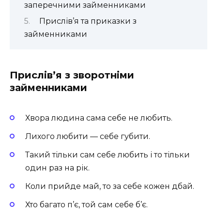
заперечними займенниками
Прислів’я та приказки з
займенниками
Прислів’я з зворотніми
займенниками
Хвора людина сама себе не любить.
Лихого любити — себе губити.
Такий тільки сам себе любить і то тільки
один раз на рік.
Коли прийде май, то за себе кожен дбай.
Хто багато п’є, той сам себе б’є.