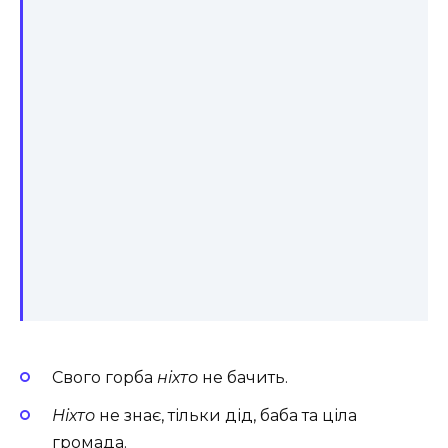
Свого горба
ніхто
не бачить.
Ніхто
не знає, тільки дід, баба та ціла
громада.