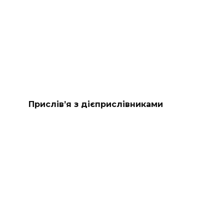
Прислів’я з дієприслівниками