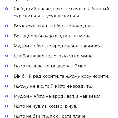
Як бідний плаче,
ніхто
не бачить, а багатий
скривиться — усяк дивиться.
Всяк хоче взять, а
ніхто
не хоче дать.
Без здоров’я
ніщо
людині не миле.
Мудрим
ніхто
не вродився, а навчився.
Що Бог наверне, того
ніхто
не мине.
Ніхто
не знає, коли
щастя піймає.
Він би й рад косити, та
нікому
косу носити.
Нікому
не вір, то й ніхто не зрадить.
Мудрим
ніхто
не вродився, а навчився.
Ніхто
не чув, як комар чхнув.
Ніхто
не бачить, як сирота плаче.