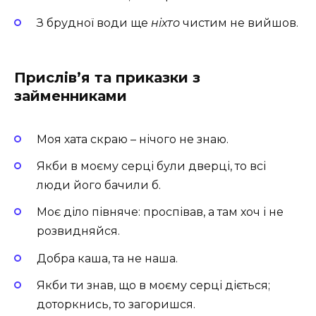
З брудної води ще
ніхто
чистим не вийшов.
Прислів’я та приказки з
займенниками
Моя хата скраю – нічого не знаю.
Якби в моєму серці були дверці, то всі
люди його бачили б.
Моє діло півняче: проспівав, а там хоч і не
розвидняйся.
Добра каша, та не наша.
Якби ти знав, що в моєму серці діється;
доторкнись, то загоришся.