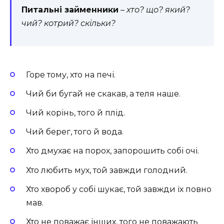
Питальні займенники
–
хто? що? який?
чий? котрий? скільки?
Горе тому, хто на печі.
Чий би бугай не скакав, а теля наше.
Чий корінь, того й плід.
Чий берег, того й вода.
Хто дмухає на порох, запорошить собі очі.
Хто любить мух, той завжди голодний.
Хто хвороб у собі шукає, той завжди їх повно
мав.
Хто не поважає інших, того не поважають