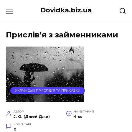
Перейти
Dovidka.biz.ua
до
вмісту
Прислів’я з займенниками
УКРАЇНСЬКІ ПРИСЛІВ'Я ТА ПРИКАЗКИ
АВТОР
НА ЧИТАННЯ
J. G. (Джей Джи)
4 хв
КОМЕНТАРІ
0