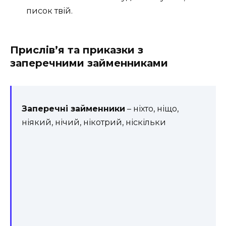
писок твій
.
Прислів’я та приказки з
заперечними займенниками
Заперечні займенники
– ніхто, ніщо,
ніякий, нічий, нікотрий, ніскільки