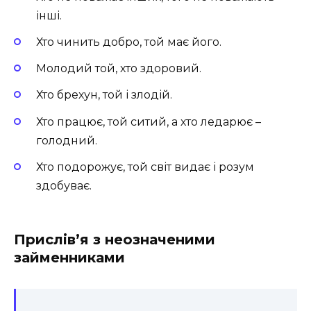
інші.
Хто чинить добро, той має його.
Молодий той, хто здоровий.
Хто брехун, той і злодій.
Хто працює, той ситий, а хто ледарює –
голодний.
Хто подорожує, той світ видає і розум
здобуває.
Прислів’я з неозначеними
займенниками