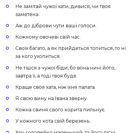
Не замітай чужої хати, дивися, чи твоя
заметена.
Аж до діброви чути ваші голоси.
Кожному овочеві свій час.
Своїх багато, а як прийдеться топиться, то ні
за кого ухопиться.
Не тішся з чужої біди, бо вона нині його,
завтра її, а тоді твоя буде.
Краще своя хата, ніж їхня палата.
Я свою вину на Івана зверну.
Кожна свиня свого корита пильнує.
У кожного кота свій березень.
Хоч соловейко маленький, та його пісні