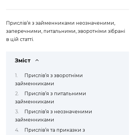
Прислів’я з займенниками неозначеними,
заперечними, питальними, зворотніми зібрані
в цій статті.
Зміст
Прислів’я з зворотніми
займенниками
Прислів’я з питальними
займенниками
Прислів’я з неозначеними
займенниками
Прислів’я та приказки з