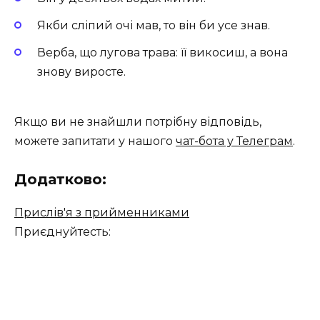
Якби сліпий очі мав, то він би усе знав.
Верба, що лугова трава: її викосиш, а вона
знову виросте.
Якщо ви не знайшли потрібну відповідь,
можете запитати у нашого
чат-бота у Телеграм
.
Додатково:
Прислів'я з прийменниками
Приєднуйтесть: