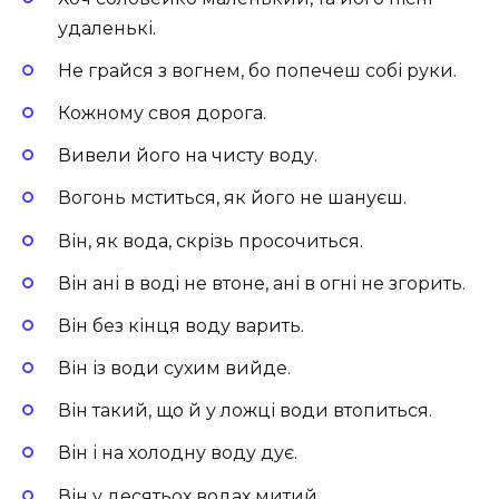
удаленькі.
Не грайся з вогнем, бо попечеш собі руки.
Кожному своя дорога.
Вивели його на чисту воду.
Вогонь мститься, як його не шануєш.
Він, як вода, скрізь просочиться.
Він ані в воді не втоне, ані в огні не згорить.
Він без кінця воду варить.
Він із води сухим вийде.
Він такий, що й у ложці води втопиться.
Він і на холодну воду дує.
Він у десятьох водах митий.