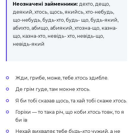
Неозначені займенники:
дехто, дещо,
деякий, хтось, щось, якийсь, хто-небудь,
що-небудь, будь-хто, будь- що, будь-який,
абихто, абищо, абиякий, хтозна-що, казна-
що, казна-хто, невідь- хто, невідь-що,
невідь-який
Жди, грибе, може, тебе
хтось
здибле.
Де грім гуде, там мокне хтось.
Я би тобі сказав
щось
, та хай тобі скаже
хтось
.
Горіхи — то така річ, що коби
хтось
товк, то я
би їв
Нехай вихваляє тебе
будь
–
хто
чужий, а не