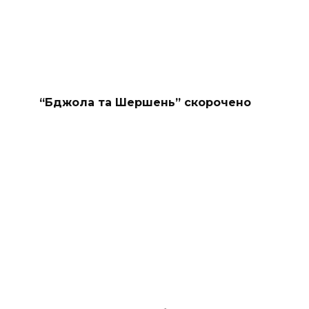
“Бджола та Шершень” скорочено