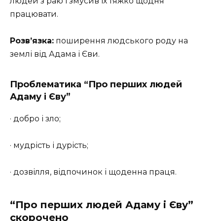
людей з раю і змусив їх тяжко щодня
працювати.
Розв’язка:
поширення людського роду на
землі від Адама і Єви.
Проблематика “Про перших людей
Адаму і Єву”
· добро і зло;
· мудрість і дурість;
· дозвілля, відпочинок і щоденна праця.
“Про перших людей Адаму і Єву”
скорочено