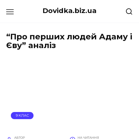
Перейти
Dovidka.biz.ua
до
вмісту
“Про перших людей Адаму і
Єву” аналіз
9 КЛАС
АВТОР
НА ЧИТАННЯ