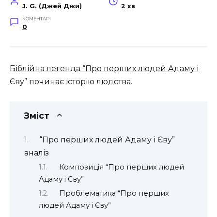
J. G. (Джей Джи)
2 хв
КОМЕНТАРІ
0
Біблійна легенда “Про перших людей Адаму і
Єву”
починає історію людства.
Зміст
“Про перших людей Адаму і Єву”
аналіз
Композиція “Про перших людей
Адаму і Єву”
Проблематика “Про перших
людей Адаму і Єву”