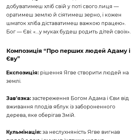
добуватимеш хліб свій у поті свого лиця —
оратимеш землю й сіятимеш зерно, і кожен
шматок хліба діставатимеш важкою працею».
Бог — Єві: «…у муках будеш родить дітей своїх».
Композиція “Про перших людей Адаму і
Єву”
Експозиція:
рішення Ягве створити людей на
землі.
Зав’язка:
застереження Богом Адама і Єви від
вживання плодів яблук із забороненного
дерева, яке оберігав Змій.
Кульмінація:
за неслухняність Ягве вигнав