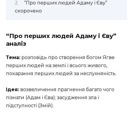
“Про перших людей Адаму і Єву”
скорочено
“Про перших людей Адаму і Єву”
аналіз
Тема:
розповідь про створення богом Ягве
перших людей на землі і всього живого,
покарання перших людей за неслухняність.
Ідея:
возвеличення прагнення багато чого
пізнати (Адам і Єва); засудження зла і
підступності (Змій).