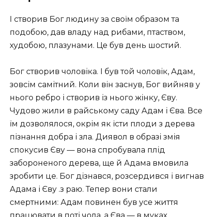
І створив Бог людину за своїм образом та
подобою, дав владу над рибами, птаством,
худобою, плазунами. Це був день шостий.
Бог створив чоловіка. І був той чоловік, Адам,
зовсім самітний. Коли він заснув, Бог вийняв у
нього ребро і створив із нього жінку, Єву.
Чудово жили в райському саду Адам і Єва. Все
їм дозволялося, окрім як їсти плоди з дерева
пізнання добра і зла. Диявол в образі змія
спокусив Єву — вона спробувала плід
забороненого дерева, ще й Адама вмовила
зробити це. Бог дізнався, розсердився і вигнав
Адама і Єву .з раю. Тепер вони стали
смертними: Адам повинен був усе життя
працювати в поті чола, а Єва — в муках