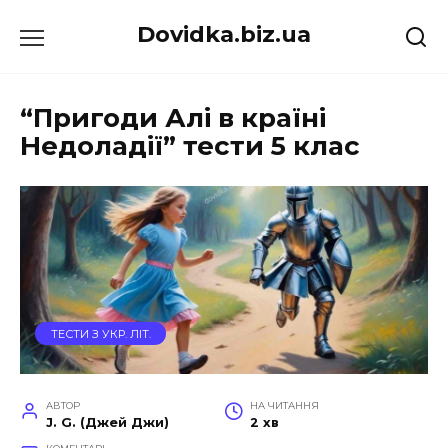
Перейти
Dovidka.biz.ua
до
вмісту
“Пригоди Алі в країні
Недоладії” тести 5 клас
ТЕСТИ З УКР. ЛІТ.
АВТОР
НА ЧИТАННЯ
J. G. (Джей Джи)
2 хв