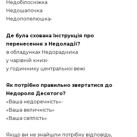
Недобілосніжка
Недошапочка
Недопопелюшка-
Де була схована Інструкція про
перенесення з Недоладії?
в обладунках Недорадника
у чарівній книзі-
у годиннику центральної вежі
Як потрібно правильно звертатися до
Недороля Десятого?
«Ваша недоречність»-
«Ваша величність»
«Ваша світлість»
Якщо ви не знайшли потрібну відповідь,