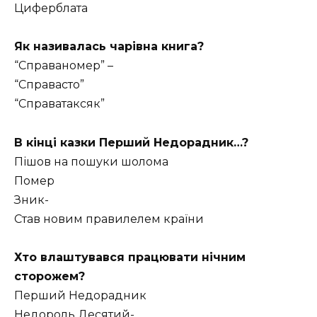
Циферблата
Як називалась чарівна книга?
“Справаномер” –
“Справасто”
“Справатаксяк”
В кінці казки Перший Недорадник…?
Пішов на пошуки шолома
Помер
Зник-
Став новим правилелем країни
Хто влаштувався працювати нічним
сторожем?
Перший Недорадник
Недороль Десятий-