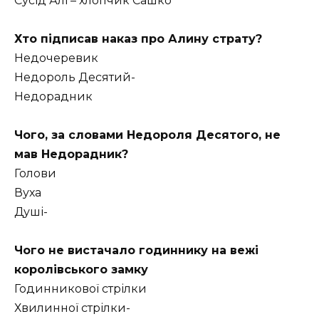
Сусід Алі – хлопчик Сашко
Хто підписав наказ про Алину страту?
Недочеревик
Недороль Десятий-
Недорадник
Чого, за словами Недороля Десятого, не
мав Недорадник?
Голови
Вуха
Душі-
Чого не вистачало годиннику на вежі
королівського замку
Годинникової стрілки
Хвилинної стрілки-