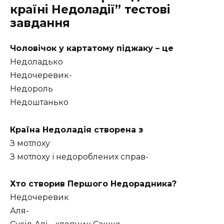
країні Недоладії” тестові
завдання
Чоловічок у картатому піджаку – це
Недоладько
Недочеревик-
Недороль
Недоштанько
Країна Недоладія створена з
З мотлоху
З мотлоху і недороблених справ-
Хто створив Першого Недорадника?
Недочеревик
Аля-