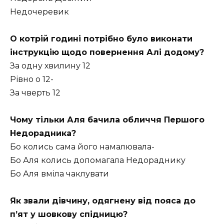
Недочеревик
О котрій годині потрібно було виконати
інструкцію щодо повернення Алі додому?
За одну хвилину 12
Рівно о 12-
За чверть 12
Чому тільки Аля бачила обличчя Першого
Недорадника?
Бо колись сама його намалювала-
Бо Аля колись допомагала Недораднику
Бо Аля вміла чаклувати
Як звали дівчину, одягнену від пояса до
п’ят у шовкову спідницю?