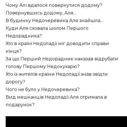
Чому Алі вдалося повернутися додому?
Повернувшись додому, Аля…
В будинку Недочеревика Аля знайшла…
Куди Аля сховала шолом Першого
Недорадника?
Хто в країні Недоладії міг доводити справи
кінця?
За що Перший Недорадник наказав відрубати
голову Першому Недокухарю?
Хто із жителів країни Недоладії знав звідти
дорогу?
Чого не було у Недочеревика?
Вид мешканців Недоладії Аля отримала в
подарунок?