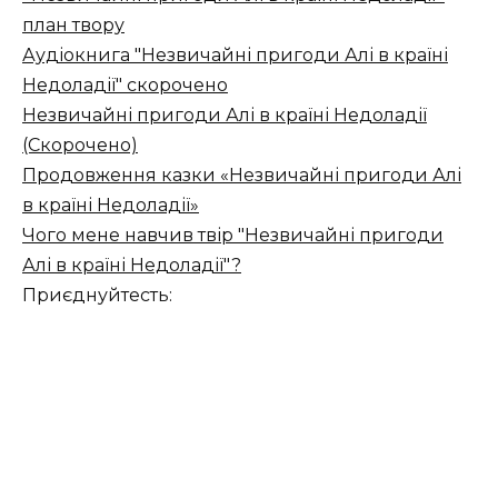
план твору
Аудіокнига "Незвичайні пригоди Алі в країні
Недоладії" скорочено
Незвичайні пригоди Алі в країні Недоладії
(Скорочено)
Продовження казки «Незвичайні пригоди Алі
в країні Недоладії»
Чого мене навчив твір "Незвичайні пригоди
Алі в країні Недоладії"?
Приєднуйтесть: