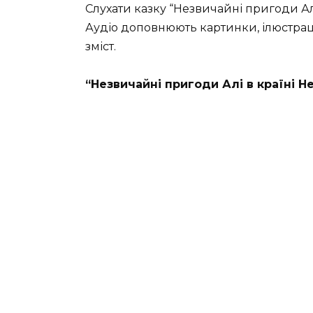
Слухати казку “Незвичайні пригоди Алі
Аудіо доповнюють картинки, ілюстраці
зміст.
“Незвичайні пригоди Алі в країні Н