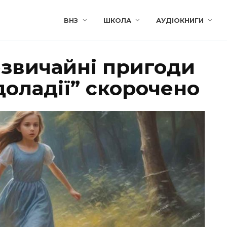
ВНЗ
ШКОЛА
АУДІОКНИГИ
езвичайні пригоди
едоладії” скорочено