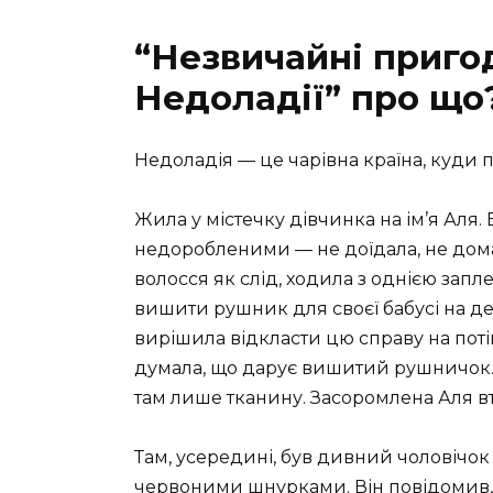
“Незвичайні пригод
Недоладії” про що
Недоладія — це чарівна країна, куди п
Жила у містечку дівчинка на ім’я Аля
недоробленими — не доїдала, не дома
волосся як слід, ходила з однією зап
вишити рушник для своєї бабусі на д
вирішила відкласти цю справу на поті
думала, що дарує вишитий рушничок. 
там лише тканину. Засоромлена Аля вт
Там, усередині, був дивний чоловічо
червоними шнурками. Він повідомив, 