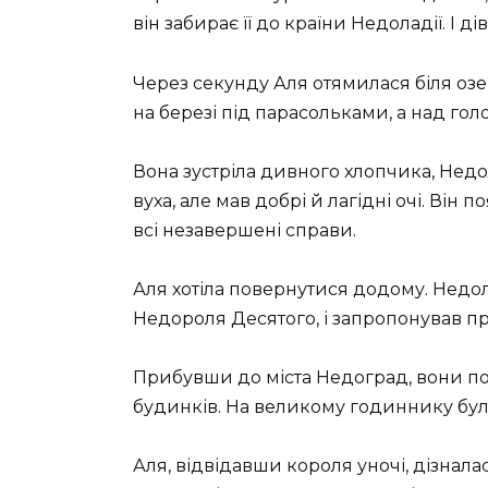
він забирає її до країни Недоладії. І д
Через секунду Аля отямилася біля озе
на березі під парасольками, а над го
Вона зустріла дивного хлопчика, Нед
вуха, але мав добрі й лагідні очі. Він
всі незавершені справи.
Аля хотіла повернутися додому. Недо
Недороля Десятого, і запропонував про
Прибувши до міста Недоград, вони п
будинків. На великому годиннику бул
Аля, відвідавши короля уночі, дізналас