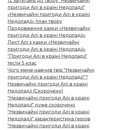
12 запитань до твору "Незвичайні
пригоди Алі в країні Недоладії"
«Незвичайні пригоди Алі в країні
Недоладії» план твору
Продовження казки «Незвичайні
пригоди Алі в країні Недоладії»
Лист Алі з казки «Незвичайні
пригоди Алі в країні Недоладії»
"Пригоди Алі в країні Недоладії"
тести 5 клас
Чого мене навчив твір "Незвичайні
пригоди Алі в країні Недоладії"?
Незвичайні пригоди Алі в країні
Недоладії (Скорочено)
"Незвичайні пригоди Алі в країні
Недоладії" дуже скорочено
"Незвичайні пригоди Алі в країні
Недоладії" характеристика героїв
"Незвичайні пригоди Алі в країні