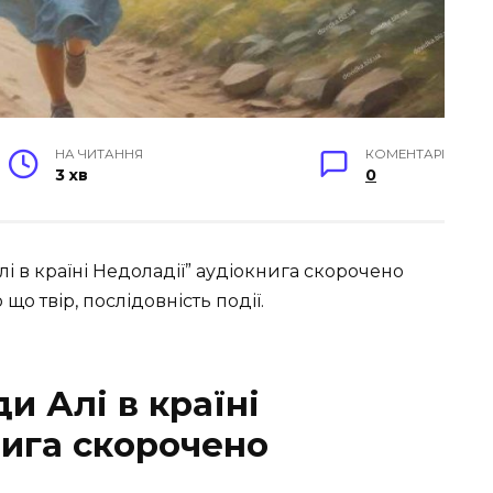
НА ЧИТАННЯ
КОМЕНТАРІ
3 хв
0
 в країні Недоладії” аудіокнига скорочено
що твір, послідовність події.
и Алі в країні
нига скорочено