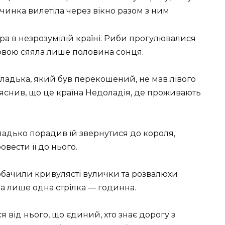
івчинка вилетіла через вікно разом з ним.
ра в незрозумілій країні. Риби прогулювалися
ловою сяяла лише половина сонця.
оладька, який був перекошений, не мав лівого
 пояснив, що це країна Недоладія, де проживають
ладько порадив їй звернутися до короля,
вести її до нього.
обачили кривулясті вулички та розвалюхи
а лише одна стрілка — годинна.
я від нього, що єдиний, хто знає дорогу з