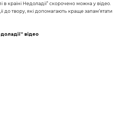
 в країні Недоладії” скорочено можна у відео.
ї до твору, які допомагають краще запам’ятати
едоладії” відео