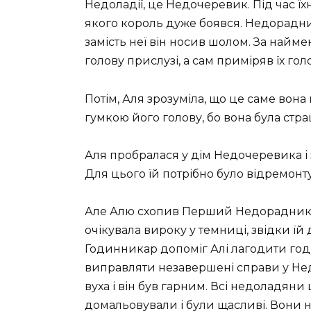
Недоладії, це Недочеревик. Під час 
якого король дуже боявся. Недорадник
замість неї він носив шолом. За най
голову прислузі, а сам приміряв їх гол
Потім, Аля зрозуміла, що це саме вон
гумкою його голову, бо вона була стр
Аля пробралася у дім Недочеревика і
Для цього їй потрібно було відремонт
Але Алю схопив Перший Недорадник і 
очікувала вироку у темниці, звідки ї
Годинникар допоміг Алі лагодити год
виправляти незавершені справи у Недо
вуха і він був гарним. Всі недоладян
домальовували і були щасливі. Вони н