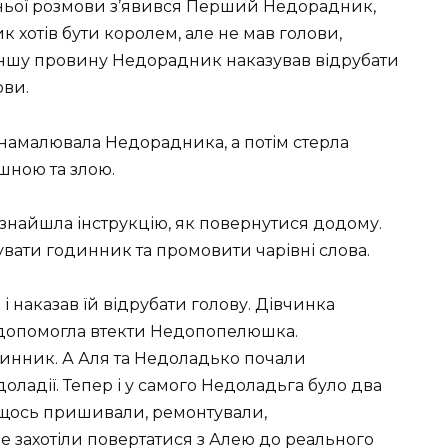
їхньої розмови з’явився Перший Недорадник,
 хотів бути королем, але не мав голови,
меншу провину Недорадник наказував відрубати
ови.
а намалювала Недорадника, а потім стерла
ашною та злою.
 знайшла інструкцію, як повернутися додому.
увати годинник та промовити чарівні слова.
наказав їй відрубати голову. Дівчинка
й допомогла втекти Недопопелюшка.
инник. А Аля та Недоладько почали
ладії. Тепер і у самого Недоладьга було два
и щось пришивали, ремонтували,
е захотіли повертатися з Алею до реального