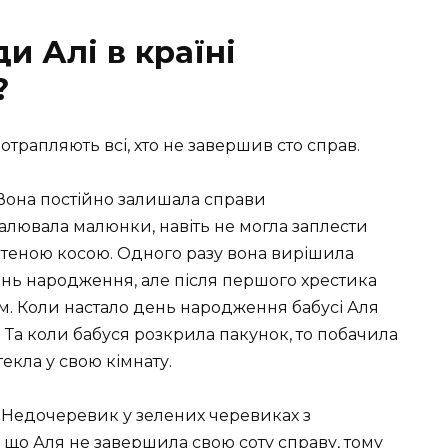
и Алі в країні
?
отрапляють всі, хто не завершив сто справ.
. Вона постійно залишала справи
лювала малюнки, навіть не могла заплести
летеною косою. Одного разу вона вирішила
ень народження, але після першого хрестика
м. Коли настало день народження бабусі Аля
Та коли бабуся розкрила пакунок, то побачила
екла у свою кімнату.
к Недочеревик у зелених черевиках з
що Аля не завершила свою соту справу, тому