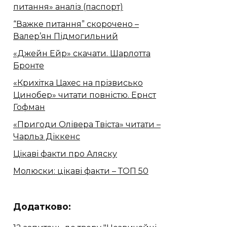
питання» аналіз (паспорт)
“Важке питання” скорочено –
Валер’ян Підмогильний
«Джейн Ейр» скачати. Шарлотта
Бронте
«Крихітка Цахес на прізвисько
Цинобер» читати повністю. Ернст
Гофман
«Пригоди Олівера Твіста» читати –
Чарльз Діккенс
Цікаві факти про Аляску
Молюски: цікаві факти – ТОП 50
Додатково: