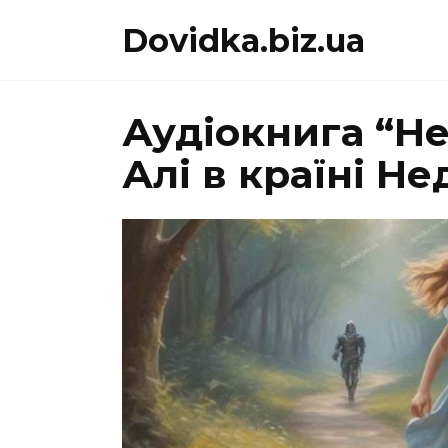
Перейти
Dovidka.biz.ua
до
вмісту
Аудіокнига “Н
Алі в країні Н