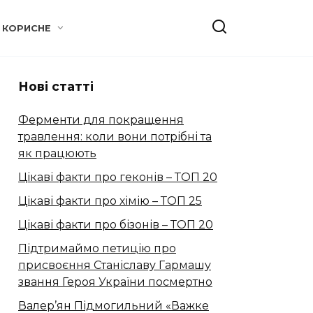
КОРИСНЕ
Нові статті
Ферменти для покращення
травлення: коли вони потрібні та
як працюють
Цікаві факти про геконів – ТОП 20
Цікаві факти про хімію – ТОП 25
Цікаві факти про бізонів – ТОП 20
Підтримаймо петицію про
присвоєння Станіславу Гармашу
звання Героя України посмертно
Валер’ян Підмогильний «Важке