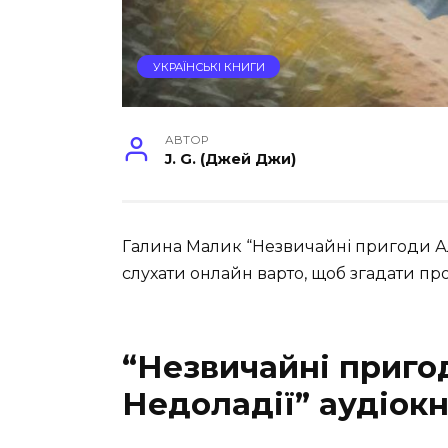
УКРАЇНСЬКІ КНИГИ
АВТОР
J. G. (Джей Джи)
Галина Малик “Незвичайні пригоди Алі
слухати онлайн варто, щоб згадати про 
“Незвичайні пригод
Недоладії” аудіок