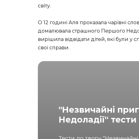
світу.
О 12 годині Аля проказала чарівні сл
домалювала страшного Першого Недорад
вирішила відвідати дітей, які були у
свої справи.
"Незвичайні приг
Недоладії" тести
Тести до твору "Незвичайні