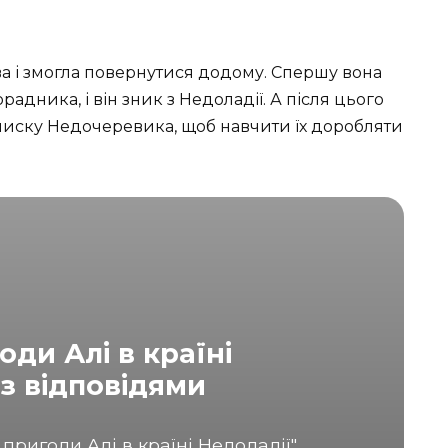
ова і змогла повернутися додому. Спершу вона
ника, і він зник з Недоладії. А після цього
 списку Недочеревика, щоб навчити їх доробляти
оди Алі в країні
 з відповідями
 пригоди Алі в країні Недоладії"