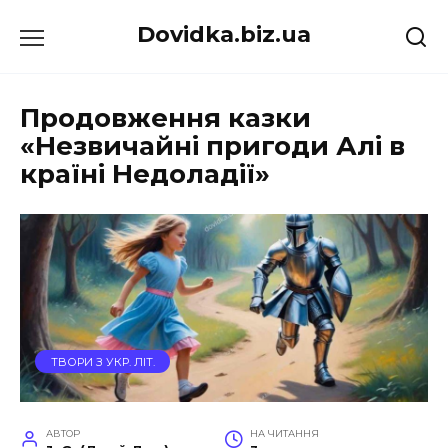
Перейти
Dovidka.biz.ua
до
вмісту
Продовження казки
«Незвичайні пригоди Алі в
країні Недоладії»
ТВОРИ З УКР. ЛІТ.
АВТОР
НА ЧИТАННЯ