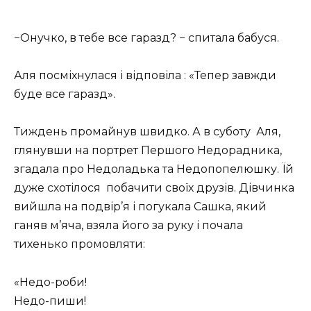
−Онучко, в тебе все гаразд? − спитала бабуся.
Аля посміхнулася і відповіла : «Тепер завжди
буде все гаразд».
Тиждень промайнув швидко. А в суботу
Аля,
глянувши на портрет Першого Недорадника,
згадала про Недоладька та Недопопелюшку. Їй
дуже схотілося
побачити своїх друзів. Дівчинка
вийшла на подвір’я і погукала Сашка, який
ганяв м’яча, взяла його за руку і почала
тихенько промовляти:
«Недо-роби!
Недо-пиши!