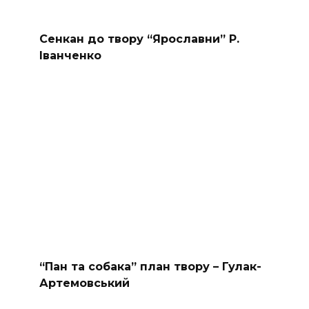
Сенкан до твору “Ярославни” Р.
Іванченко
“Пан та собака” план твору – Гулак-
Артемовський