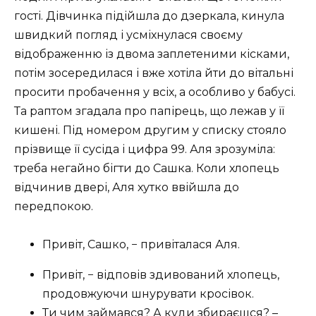
гості. Дівчинка підійшла до дзеркала, кинула
швидкий погляд і усміхнулася своєму
відображенню із двома заплетеними кісками,
потім зосередилася і вже хотіла йти до вітальні
просити пробачення у всіх, а особливо у бабусі.
Та раптом згадала про папірець, що лежав у її
кишені. Під номером другим у списку стояло
прізвище її сусіда і цифра 99. Аля зрозуміла:
треба негайно бігти до Сашка. Коли хлопець
відчинив двері, Аля хутко ввійшла до
передпокою.
Привіт, Сашко, − привіталася Аля.
Привіт, − відповів здивований хлопець,
продовжуючи шнурувати кросівок.
Ти чим займався? А куди збираєшся? –