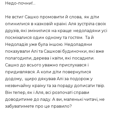
Недо-почни!…
Не встиг Сашко промовити й слова,
як діти
опинилися в казковій країні. Аля зустріла своїх
друзів, які змінилися на краще: недоладяни усі
посміхалися один одному та гостям.
Та й
Недоладія уже була іншою. Недоладяни
показували Алі та Сашкові будиночки, які вже
полагодили, дерева і квіти, які посадили.
Сашко до всього уважно прислухався і
придивлявся. А коли діти повернулися
додому,
щиро дякував Алі за подорож у
незвичайну країну та за пораду дописати твір.
Він тепер, як і Аля, всі розпочаті справи
доводитиме до ладу. А ви, маленькі читачі, не
забуватимете про це правило?