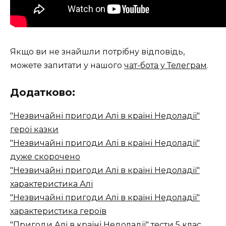
Якщо ви не знайшли потрібну відповідь,
можете запитати у нашого
чат-бота у Телеграм
.
Додатково:
"Незвичайні пригоди Алі в країні Недоладії"
герої казки
"Незвичайні пригоди Алі в країні Недоладії"
дуже скорочено
"Незвичайні пригоди Алі в країні Недоладії"
характеристика Алі
"Незвичайні пригоди Алі в країні Недоладії"
характеристика героїв
"Пригоди Алі в країні Недоладії" тести 5 клас