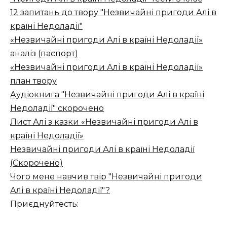
12 запитань до твору "Незвичайні пригоди Алі в
країні Недоладії"
«Незвичайні пригоди Алі в країні Недоладії»
аналіз (паспорт)
«Незвичайні пригоди Алі в країні Недоладії»
план твору
Аудіокнига "Незвичайні пригоди Алі в країні
Недоладії" скорочено
Лист Алі з казки «Незвичайні пригоди Алі в
країні Недоладії»
Незвичайні пригоди Алі в країні Недоладії
(Скорочено)
Чого мене навчив твір "Незвичайні пригоди
Алі в країні Недоладії"?
Приєднуйтесть: