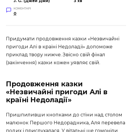
J. G. (Джей Джи)
3 хв
КОМЕНТАРІ
0
Придумати продовження казки «Незвичайні
пригоди Алі в країні Недоладії» допоможе
приклад твору нижче. Звісно свій фінал
(закінчення) казки кожен уявляє свій.
Продовження казки
«Незвичайні пригоди Алі в
країні Недоладії»
Пришпиливши кнопками до стіни над столом
малюнок Першого Недорадника, Аля перевела
подих і прислухалася. У вітальні ще гомоніли