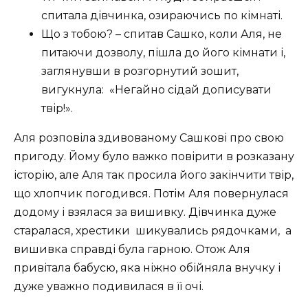
спитала дівчинка, озираючись по кімнаті.
Що з тобою? – спитав Сашко, коли Аля, не
питаючи дозволу, пішла до його кімнати і,
заглянувши в розгорнутий зошит,
вигукнула:
«Негайно сідай дописувати
твір!».
Аля розповіла здивованому Сашкові про свою
пригоду. Йому було важко повірити в розказану
історію, але Аля так просила його закінчити твір,
що хлопчик погодився. Потім Аля повернулася
додому і взялася за вишивку. Дівчинка дуже
старалася, хрестики
шикувались рядочками,
а
вишивка справді була гарною. Отож Аля
привітала бабусю, яка ніжно обійняла внучку і
дуже уважно подивилася в її очі.