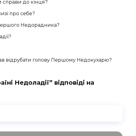
ти справи до кінця?
изі про себе?
 Першого Недорадника?
дії?
в відрубати голову Першому Недокухарю?
аїні Недоладії” відповіді на