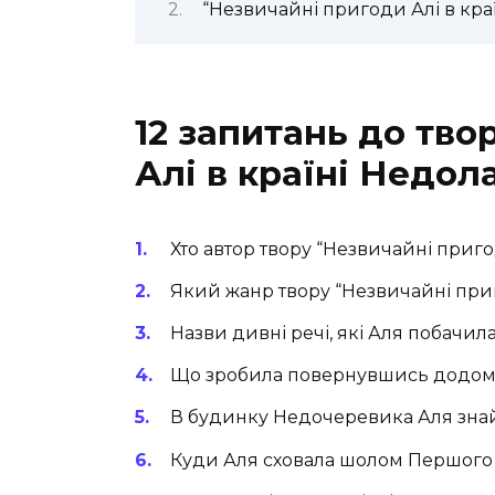
“Незвичайні пригоди Алі в краї
12 запитань до тво
Алі в країні Недола
Хто автор твору “Незвичайні пригод
Який жанр твору “Незвичайні приг
Назви дивні речі, які Аля побачил
Що зробила повернувшись додом
В будинку Недочеревика Аля зна
Куди Аля сховала шолом Першог