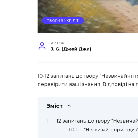
ТВОРИ З УКР. ЛІТ.
АВТОР
J. G. (Джей Джи)
10-12 запитань до твору “Незвичайні п
перевірити ваші знання. Відповіді на пи
Зміст
12 запитань до твору “Незвичай
“Незвичайні пригоди Ал