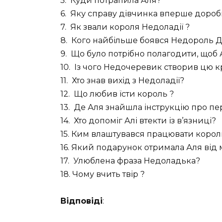
5. Куди потрапила Аля?
6. Яку справу дівчинка вперше доро
7. Як звали короля Недоладії ?
8. Кого найбільше боявся Недороль 
9. Що було потрібно полагодити, щоб
10. Із чого Недочеревик створив цю к
11. Хто знав вихід з Недоладії?
12. Що любив їсти король ?
13. Де Аля знайшла інструкцію про пе
14. Хто допоміг Алі втекти із в’язниці?
15. Ким влаштувався працювати корол
16. Який подарунок отримала Аля від
17. Улюблена фраза Недоладька?
18. Чому вчить твір ?
Відповіді
: