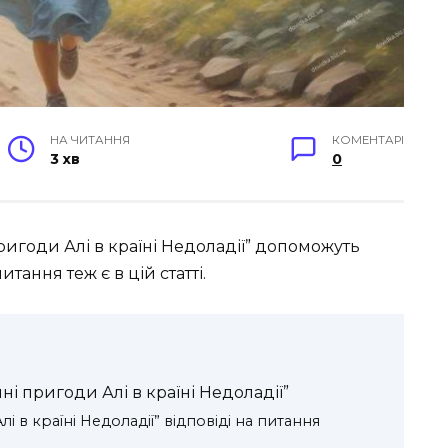
НА ЧИТАННЯ
КОМЕНТАРІ
3 хв
0
ригоди Алі в країні Недоладії” допоможуть
тання теж є в цій статті.
ні пригоди Алі в країні Недоладії”
і в країні Недоладії” відповіді на питання