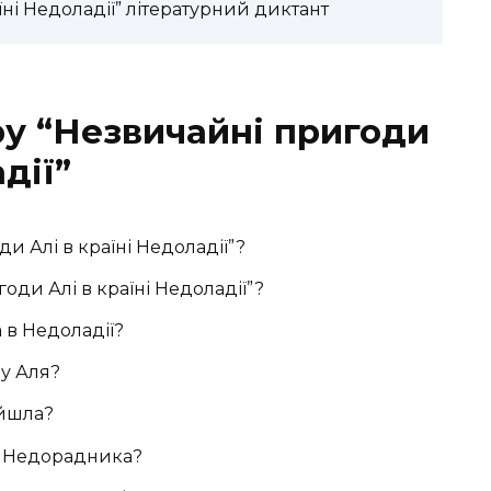
ні Недоладії” літературний диктант
ру “Незвичайні пригоди
дії”
и Алі в країні Недоладії”?
оди Алі в країні Недоладії”?
а в Недоладії?
у Аля?
йшла?
о Недорадника?