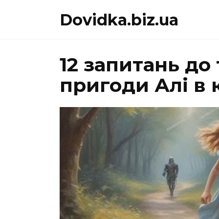
Перейти
Dovidka.biz.ua
до
вмісту
12 запитань до
пригоди Алі в 