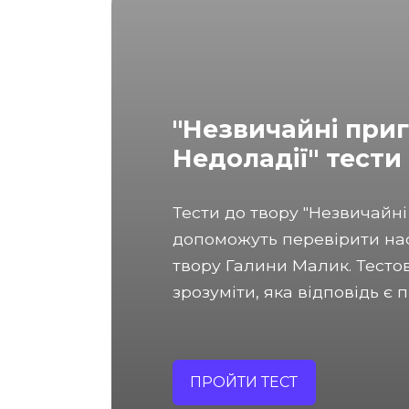
"Незвичайні приг
Недоладії" тести
Тести до твору "Незвичайні
допоможуть перевірити нас
твору Галини Малик. Тесто
зрозуміти, яка відповідь є
ПРОЙТИ ТЕСТ