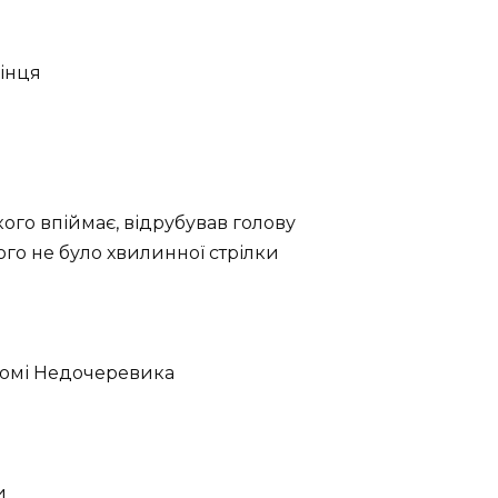
кінця
кого впіймає, відрубував голову
ого не було хвилинної стрілки
 домі Недочеревика
и