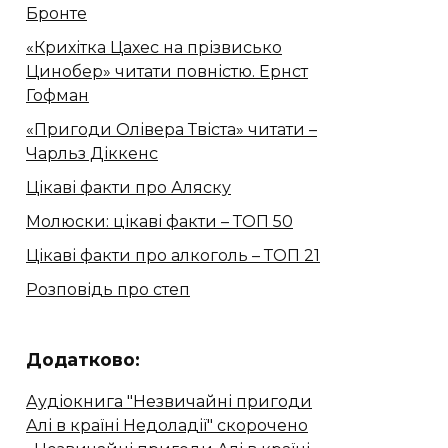
Бронте
«Крихітка Цахес на прізвисько
Цинобер» читати повністю. Ернст
Гофман
«Пригоди Олівера Твіста» читати –
Чарльз Діккенс
Цікаві факти про Аляску
Молюски: цікаві факти – ТОП 50
Цікаві факти про алкоголь – ТОП 21
Розповідь про степ
Додатково:
Аудіокнига "Незвичайні пригоди
Алі в країні Недоладії" скорочено