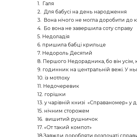
1. Галя
2. Для бабусі на день народження
3. Вона нічого не могла доробити до 
4. Бо вона не завершила соту справу
5. Недоладія
6. пришила бабці крильце
7. Недороль Десятий
8. Першого Недорадника, бо він усім, 
9. годинник на центральній вежі. У нь
10. із мотлоху
11. Недочеревик
12. горішки
13. у чарівній книзі «Справаномер» у
15. нічним сторожем
16. вишитий рушничок
17. «От такий компот»
18.Завжди доробляти розпочаті справ