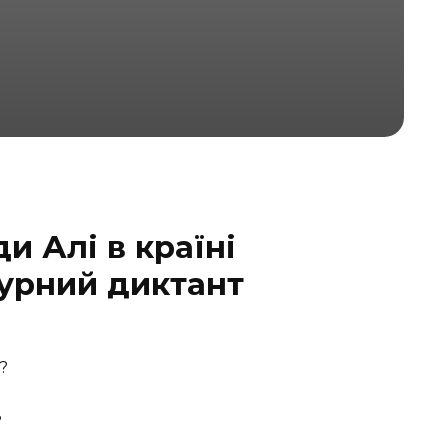
и Алі в країні
турний диктант
?
?