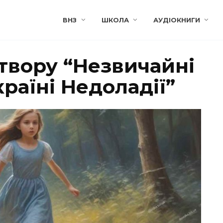
ВНЗ
ШКОЛА
АУДІОКНИГИ
 твору “Незвичайні
країні Недоладії”