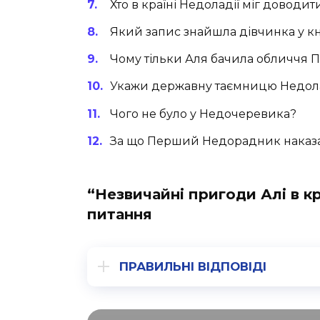
Хто в країні Недоладії міг доводи
Який запис знайшла дівчинка у кн
Чому тільки Аля бачила обличчя
Укажи державну таємницю Недола
Чого не було у Недочеревика?
За що Перший Недорадник наказа
“Незвичайні пригоди Алі в кр
питання
ПРАВИЛЬНІ ВІДПОВІДІ