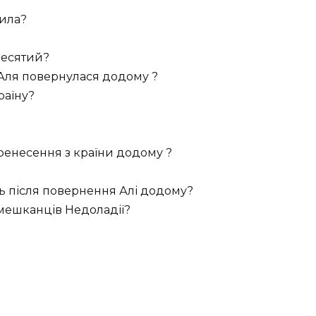
била?
Десятий?
 Аля повернулася додому ?
раїну?
ренесення з країни додому ?
ь після повернення Алі додому?
 мешканців Недоладії?