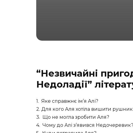
“Незвичайні пригод
Недоладії” літера
1. Яке справжнє ім’я Алі?
2. Для кого Аля хотіла вишити рушник
3. Що не могла зробити Аля?
4. Чому до Алі з’явився Недочеревик