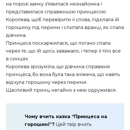
на порозі замку з’явилася незнайомка і
представилася справжньою принцесою.
Королева, щоб перевірити її слова, підклала їй
горошину під перини і спитала вранці, як спала
дівчина.
Принцеса поскаржилася, що погано спала
через те, що їй щось заважало, і тепер її тіло все
в синцях.
Королева зрозуміла, що дівчина справжня
принцеса, бо вона була така зніжена, що навіть
відчула горошину через перини.
Щасливий принц негайно з нею одружився.
Чому вчить казка “Принцеса на
горошині”?
Цей твір вчить