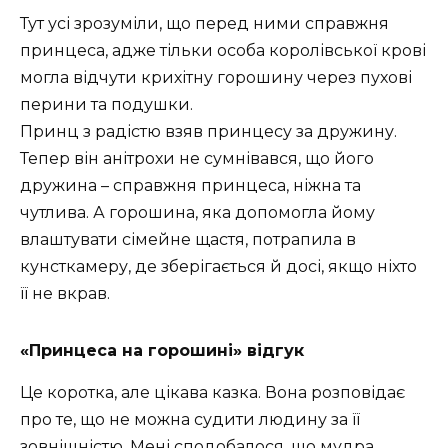
Тут усі зрозуміли, що перед ними справжня
принцеса, адже тільки особа королівської крові
могла відчути крихітну горошину через пухові
перини та подушки.
Принц з радістю взяв принцесу за дружину.
Тепер він анітрохи не сумнівався, що його
дружина – справжня принцеса, ніжна та
чутлива. А горошина, яка допомогла йому
влаштувати сімейне щастя, потрапила в
кунсткамеру, де зберігається й досі, якщо ніхто
її не вкрав.
«Принцеса на горошині» відгук
Це коротка, але цікава казка. Вона розповідає
про те, що не можна судити людину за її
зовнішністю. Мені сподобалося, що мудра