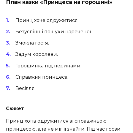
План казки «Принцеса на горошині»
Принц хоче одружитися
Безуспішні пошуки нареченої.
Змокла гостя.
Задум королеви.
Горошинка під перинами.
Справжня принцеса.
Весілля
Сюжет
Принц хотів одружитися зі справжньою
принцесою, але не міг її знайти. Під час грози