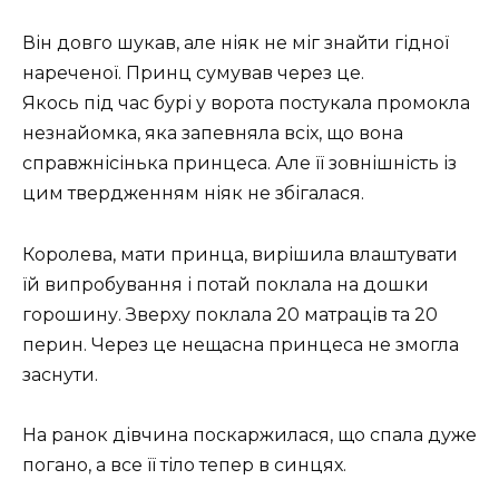
Він довго шукав, але ніяк не міг знайти гідної
нареченої. Принц сумував через це.
Якось під час бурі у ворота постукала промокла
незнайомка, яка запевняла всіх, що вона
справжнісінька принцеса. Але її зовнішність із
цим твердженням ніяк не збігалася.
Королева, мати принца, вирішила влаштувати
їй випробування і потай поклала на дошки
горошину. Зверху поклала 20 матраців та 20
перин. Через це нещасна принцеса не змогла
заснути.
На ранок дівчина поскаржилася, що спала дуже
погано, а все її тіло тепер в синцях.