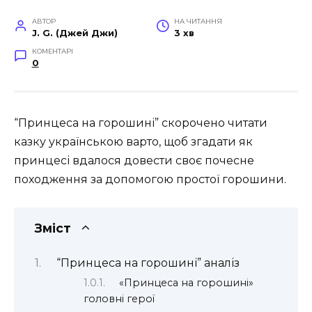
АВТОР
НА ЧИТАННЯ
J. G. (Джей Джи)
3 хв
КОМЕНТАРІ
0
“Принцеса на горошині” скорочено читати
казку українською варто, щоб згадати як
принцесі вдалося довести своє почесне
походження за допомогою простої горошини.
Зміст
“Принцеса на горошині” аналіз
«Принцеса на горошині»
головні герої