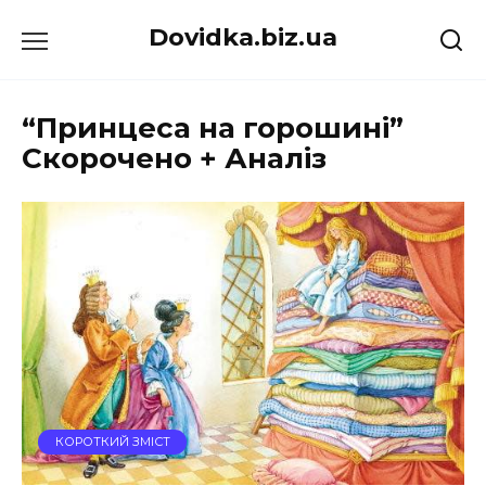
Перейти
Dovidka.biz.ua
до
вмісту
“Принцеса на горошині”
Скорочено + Аналіз
КОРОТКИЙ ЗМІСТ