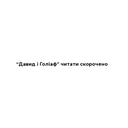
“Давид і Голіаф” читати скорочено