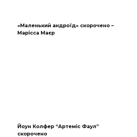
«Маленький андроїд» скорочено –
Марісса Маєр
Йоун Колфер “Артеміс Фаул”
скорочено