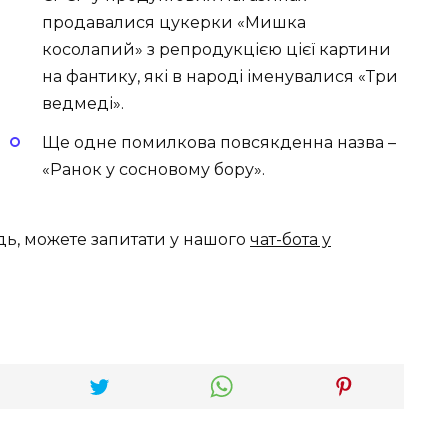
продавалися цукерки «Мишка
косолапий» з репродукцією цієї картини
на фантику, які в народі іменувалися «Три
ведмеді».
Ще одне помилкова повсякденна назва –
«Ранок у сосновому бору».
дь, можете запитати у нашого
чат-бота у