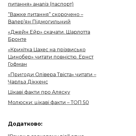
питання» аналіз (паспорт)
“Важке питання” скорочено –
Валер’ян Підмогильний
«Джейн Ейр» скачати. Шарлотта
Бронте
«Крихітка Цахес на прізвисько
Цинобер» читати повністю. Ернст
Гофман
«Пригоди Олівера Твіста» читати –
Чарльз Діккенс
Цікаві факти про Аляску
Молюски: цікаві факти – ТОП 50
Додатково: