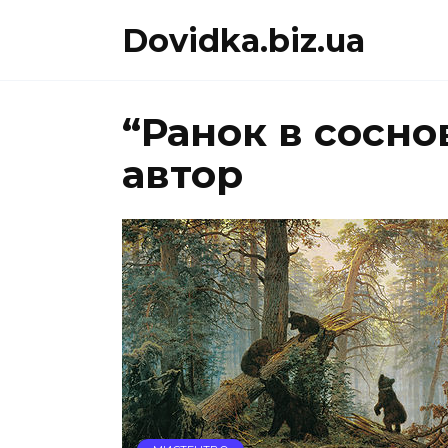
Перейти
Dovidka.biz.ua
до
вмісту
“Ранок в соснов
автор