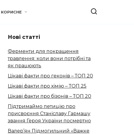
КОРИСНЕ
Нові статті
Ферменти для покращення
травлення: коли вони потрібні та
як працюють
Цікаві факти про геконів – ТОП 20
Цікаві факти про хімію – ТОП 25
Цікаві факти про бізонів – ТОП 20
Підтримаймо петицію про
присвоєння Станіславу Гармашу
звання Героя України посмертно
Валер’ян Підмогильний «Важке