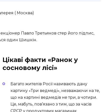
алерея ( Москва)
екціонер Павло Третьяков стер його підпис,
ться один Шишкін.
Цікаві факти «Ранок у
сосновому лісі»
Багато жителів Росії називають дану
картину «Три ведмеді», незважаючи на те,
що на картині ведмедів не три, а чотири.
Це, мабуть, пов’язано з тим, що за часів
СРСР у продуктових магазинах