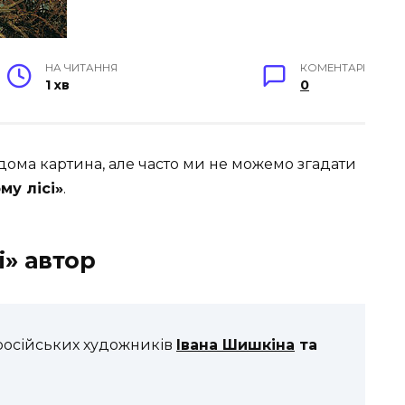
НА ЧИТАННЯ
КОМЕНТАРІ
1 хв
0
ідома картина, але часто ми не можемо згадати
му лісі»
.
і» автор
російських художників
Івана Шишкіна
та