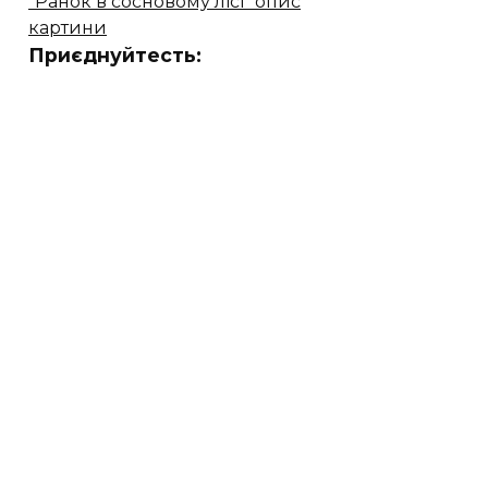
"Ранок в сосновому лісі" опис
картини
Приєднуйтесть: