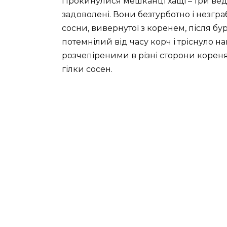
Прокинулися мешканці хащі – три вед
задоволені. Вони безтурботно і незгр
сосни, вивернутої з коренем, після бу
потемнілий від часу корч і тріснуло на
розчепіреними в різні сторони кореня
гілки сосен.