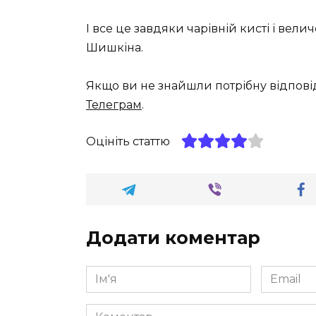
І все це завдяки чарівній кисті і вели
Шишкіна.
Якщо ви не знайшли потрібну відпові
Телеграм
.
Оцініть статтю
Додати коментар
Ім'я
Email
*
*
Коментар