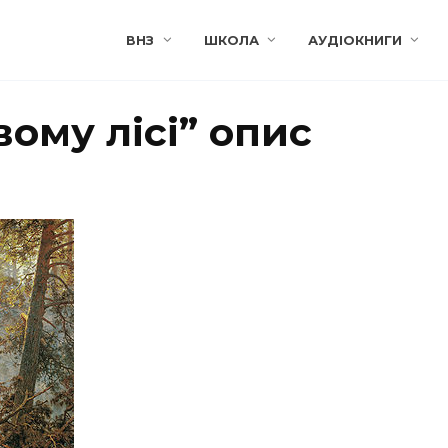
ВНЗ
ШКОЛА
АУДІОКНИГИ
вому лісі” опис