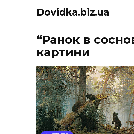
Перейти
Dovidka.biz.ua
до
вмісту
“Ранок в сосно
картини