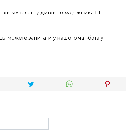
чезному таланту дивного художника І. І.
дь, можете запитати у нашого
чат-бота у