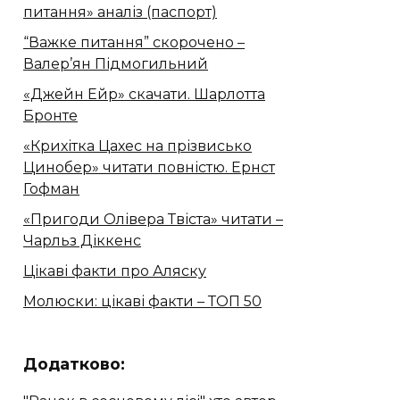
питання» аналіз (паспорт)
“Важке питання” скорочено –
Валер’ян Підмогильний
«Джейн Ейр» скачати. Шарлотта
Бронте
«Крихітка Цахес на прізвисько
Цинобер» читати повністю. Ернст
Гофман
«Пригоди Олівера Твіста» читати –
Чарльз Діккенс
Цікаві факти про Аляску
Молюски: цікаві факти – ТОП 50
Додатково: