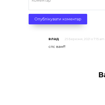
влад
25 Березня, 2021 о 7:15 am
спс вам!!!
В