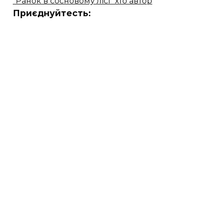
"Ранок в сосновому лісі" хто автор
Приєднуйтесть: