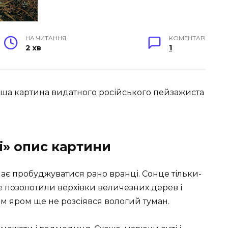
НА ЧИТАННЯ
КОМЕНТАРІ
2 хв
1
іша картина видатного російського пейзажиста
і» опис картини
ає пробуджуватися рано вранці. Сонце тільки-
же позолотили верхівки величезних дерев і
м яром ще не розсіявся вологий туман.