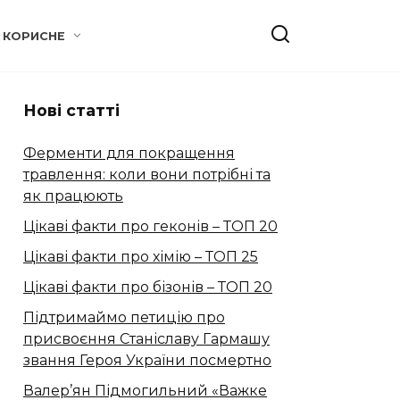
КОРИСНЕ
Нові статті
Ферменти для покращення
травлення: коли вони потрібні та
як працюють
Цікаві факти про геконів – ТОП 20
Цікаві факти про хімію – ТОП 25
Цікаві факти про бізонів – ТОП 20
Підтримаймо петицію про
присвоєння Станіславу Гармашу
звання Героя України посмертно
Валер’ян Підмогильний «Важке