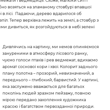
межати і ведмедиця. Схоже, малюки ситі і
абно возяться на зламаному стовбурі впавшої
рі в лісі. Падаючи, дерево вдарилося об
впіл. Тепер верхівка лежить на землі, а стовбур з
ми дивиться, як розгойдуються в небі зелені
Дивлячись на картину, ми немов опиняємося
зануреними в атмосферу лісового ранку,
чуємо голоси птахів і рев ведмежат, вдихаємо
аромат соснової кори і хвої. Колорит заднього
плану полотна – прозорий, невизначений, а
переднього – глибокий, барвистий. У картині,
яка заслужено вважається для багатьох
поколінь людей зразком пейзажу, повною
мірою передано захоплення художника
красою і багатством первозданної природи.