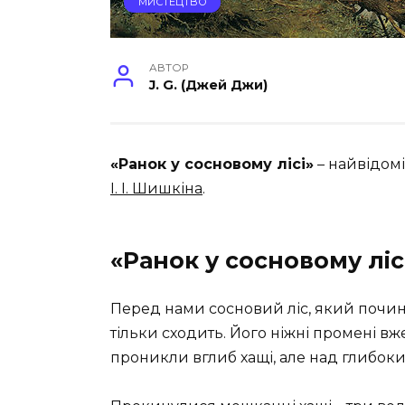
МИСТЕЦТВО
АВТОР
J. G. (Джей Джи)
«Ранок у сосновому лісі»
– найвідом
І. І. Шишкіна
.
«Ранок у сосновому ліс
Перед нами сосновий ліс, який почин
тільки сходить. Його ніжні промені в
проникли вглиб хащі, але над глибоки