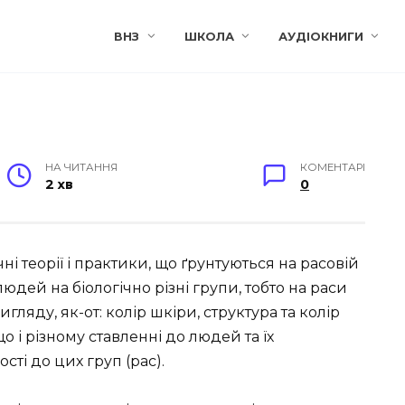
ВНЗ
ШКОЛА
АУДІОКНИГИ
НА ЧИТАННЯ
КОМЕНТАРІ
2 хв
0
чні теорії і практики, що ґрунтуються на расовій
юдей на біологічно різні групи, тобто на раси
ляду, як-от: колір шкіри, структура та колір
о і різному ставленні до людей та їх
сті до цих груп (рас).