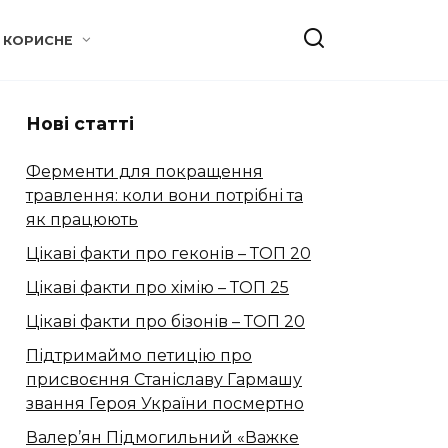
КОРИСНЕ
Нові статті
Ферменти для покращення
травлення: коли вони потрібні та
як працюють
Цікаві факти про геконів – ТОП 20
Цікаві факти про хімію – ТОП 25
Цікаві факти про бізонів – ТОП 20
Підтримаймо петицію про
присвоєння Станіславу Гармашу
звання Героя України посмертно
Валер’ян Підмогильний «Важке