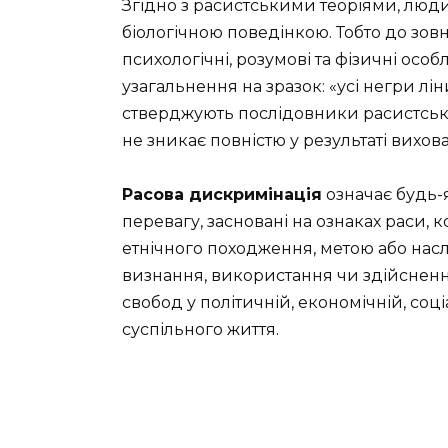
Згідно з расистськими теоріями, люди
біологічною поведінкою. Тобто до зов
психологічні, розумові та фізичні особ
узагальнення на зразок: «усі негри лін
стверджують послідовники расистськи
не зникає повністю у результаті вихова
Расова дискримінація
означає будь-
перевагу, засновані на ознаках раси, 
етнічного походження, метою або на
визнання, використання чи здійсненн
свобод у політичній, економічній, соц
суспільного життя.