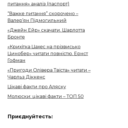
питання» аналіз (паспорт)
“Важке питання” скорочено –
Валер’ян Підмогильний
«Джейн Ейр» скачати. Шарлотта
Бронте
«Крихітка Цахес на прізвисько
Цинобер» читати повністю. Ернст
Гофман
«Пригоди Олівера Твіста» читати –
Чарльз Діккенс
Цікаві факти про Аляску
Молюски: цікаві факти – ТОП 50
Приєднуйтесть: