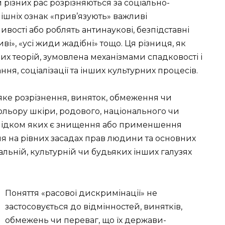
 різних рас розрізняються за соціально-
нішніх ознак «прив’язують» важливі
ливості або роблять антинаукові, безпідставні
иві», «усі жиди жадібні» тощо. Ця різниця, як
х теорій, зумовлена механізмами спадковості і
ння, соціалізації та інших культурних процесів.
яке розрізнення, виняток, обмеження чи
кольору шкіри, родового, національного чи
слідком яких є знищення або применшення
я на рівних засадах прав людини та основних
іальній, культурній чи будьяких інших галузях
Поняття «расової дискримінації» не
застосовується до відмінностей, винятків,
обмежень чи переваг, що їх держави-