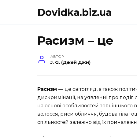
Перейти
Dovidka.biz.ua
до
вмісту
Расизм – це
АВТОР
J. G. (Джей Джи)
Расизм
— це світогляд, а також політи
дискримінації, на уявленні про поділ л
на основі особливостей зовнішнього виг
волосся, риси обличчя, будова тіла тощ
спільностей залежно від їх приналежно