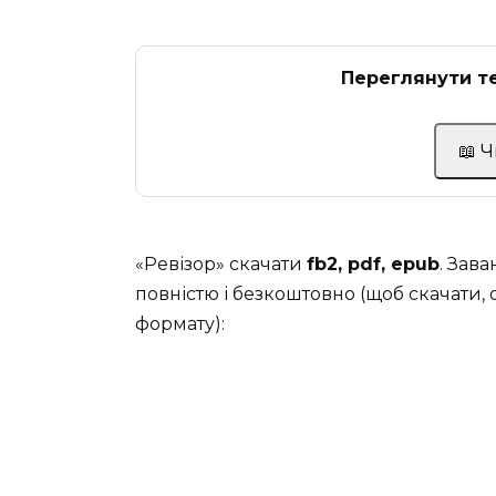
Переглянути те
📖 
«Ревізор» скачати
fb2, pdf, epub
. Зав
повністю і безкоштовно (щоб скачати, 
формату):