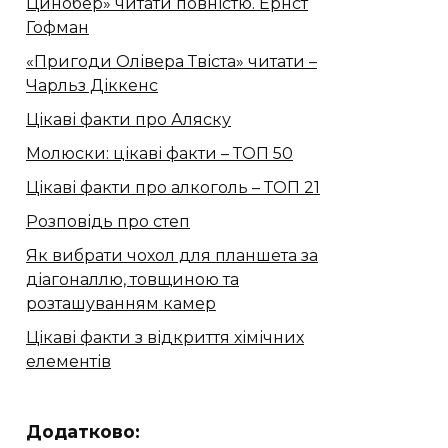
Цинобер» читати повністю. Ернст
Гофман
«Пригоди Олівера Твіста» читати –
Чарльз Діккенс
Цікаві факти про Аляску
Молюски: цікаві факти – ТОП 50
Цікаві факти про алкоголь – ТОП 21
Розповідь про степ
Як вибрати чохол для планшета за
діагоналлю, товщиною та
розташуванням камер
Цікаві факти з відкриття хімічних
елементів
Додатково: