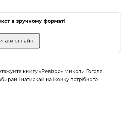
кст в зручному форматі
Читати онлайн
антажуйте книгу «Ревізор» Миколи Гоголя
обирай і натискай на іконку потрібного