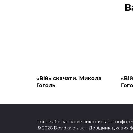
В
«Вій» скачати. Микола
«Ві
Гоголь
Гог
Повне або часткове використання інформац
© 2026 Dovidka.biz.ua - Довідник цікавих 