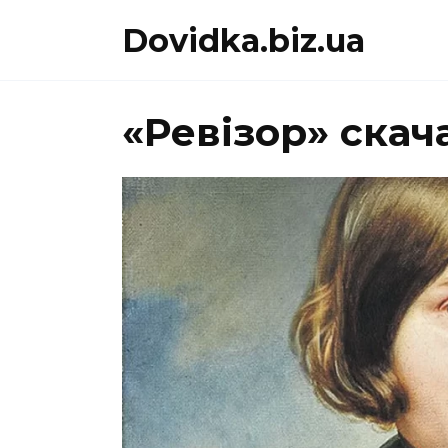
Перейти
Dovidka.biz.ua
до
вмісту
«Ревізор» скач