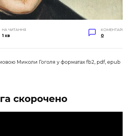
НА ЧИТАННЯ
КОМЕНТАРІ
1 хв
0
мовою Миколи Гоголя у форматах fb2, pdf, epub
ига скорочено