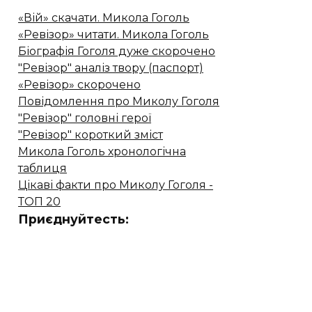
«Вій» скачати. Микола Гоголь
«Ревізор» читати. Микола Гоголь
Біографія Гоголя дуже скорочено
"Ревізор" аналіз твору (паспорт)
«Ревізор» скорочено
Повідомлення про Миколу Гоголя
"Ревізор" головні герої
"Ревізор" короткий зміст
Микола Гоголь хронологічна
таблиця
Цікаві факти про Миколу Гоголя -
ТОП 20
Приєднуйтесть: