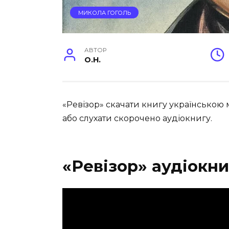
МИКОЛА ГОГОЛЬ
АВТОР
O.H.
«Ревізор» скачати книгу українською 
або слухати скорочено аудіокнигу.
«Ревізор» аудіокн