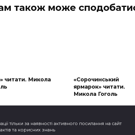
ам також може сподобати
й» читати. Микола
«Сорочинський
оль
ярмарок» читати.
Микола Гоголь
ії тільки за наявності активного посилання на сайт
фактів та корисних знань