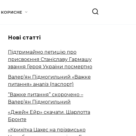
КОРИСНЕ
Нові статті
Підтримаймо петицію про
присвоєння Станіславу Гармашу
звання Героя України посмертно
Валер’ян Підмогильний «Важке
питання» аналіз (паспорт)
“Важке питання” скорочено –
Валер’ян Підмогильний
«Джейн Ейр» скачати. Шарлотта
Бронте
«Крихітка Цахес на прізвисько