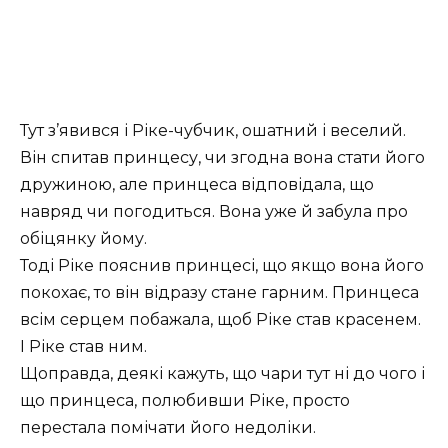
Тут з’явився і Ріке-чубчик, ошатний і веселий.
Він спитав принцесу, чи згодна вона стати його
дружиною, але принцеса відповідала, що
навряд чи погодиться. Вона уже й забула про
обіцянку йому.
Тоді Ріке пояснив принцесі, що якщо вона його
покохає, то він відразу стане гарним. Принцеса
всім серцем побажала, щоб Ріке став красенем.
І Ріке став ним.
Щоправда, деякі кажуть, що чари тут ні до чого і
що принцеса, полюбивши Ріке, просто
перестала помічати його недоліки.