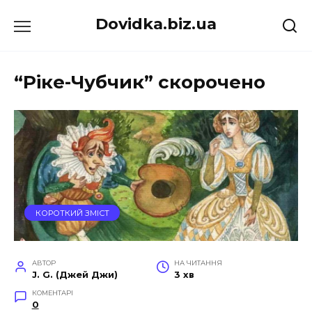
Перейти
Dovidka.biz.ua
до
вмісту
“Ріке-Чубчик” скорочено
КОРОТКИЙ ЗМІСТ
АВТОР
НА ЧИТАННЯ
J. G. (Джей Джи)
3 хв
КОМЕНТАРІ
0