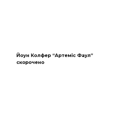
Йоун Колфер “Артеміс Фаул”
скорочено