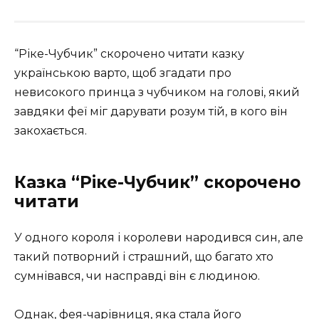
“Ріке-Чубчик” скорочено читати казку
українською варто, щоб згадати про
невисокого принца з чубчиком на голові, який
завдяки феї міг дарувати розум тій, в кого він
закохається.
Казка “Ріке-Чубчик” скорочено
читати
У одного короля і королеви народився син, але
такий потворний і страшний, що багато хто
сумнівався, чи насправді він є людиною.
Однак, фея-чарівниця, яка стала його