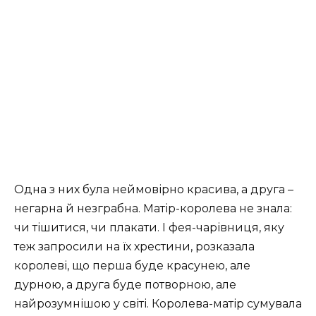
Одна з них була неймовірно красива, а друга –
негарна й незграбна. Матір-королева не знала:
чи тішитися, чи плакати. І фея-чарівниця, яку
теж запросили на їх хрестини, розказала
королеві, що перша буде красунею, але
дурною, а друга буде потворною, але
найрозумнішою у світі. Королева-матір сумувала