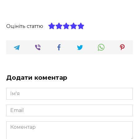
Оцініть статтю
Додати коментар
Ім'я
*
Email
*
Коментар