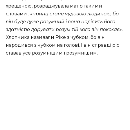
хрещеною, розраджувала матір такими
словами :
«принц стане чудовою людиною, бо
він буде дуже розумний і вона наділить його
здатністю дарувати розум тій кого він покохає»
.
Хлопчика називали Ріке з чубком, бо він
народився з чубком на голові. І він справді ріс і
ставав усе розумнішим і розумнішим.