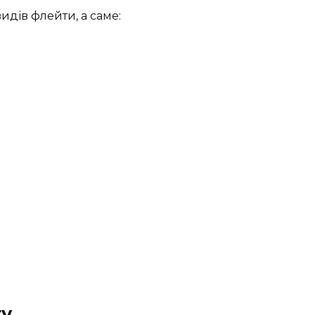
идів флейти, а саме:
ту