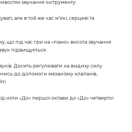
ивостях звучання інструменту:
ваті, але в той же час м’які, серцеві та
му, що під час гри на «піано» висота звучання
 звук підвищується.
вуків. Досить регулювати на видиху силу
ючись до допомоги механізму клапанів,
ті.
ід ноти «До» першої октави до «До» четвертої