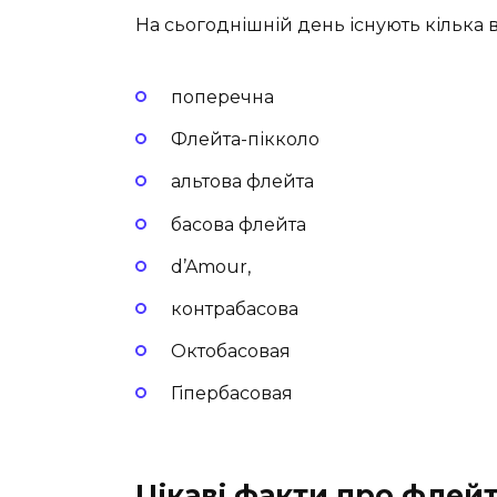
На сьогоднішній день існують кілька в
поперечна
Флейта-пікколо
альтова флейта
басова флейта
d’Amour,
контрабасова
Октобасовая
Гіпербасовая
Цікаві факти про флей