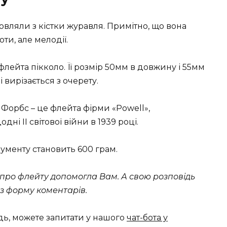
овляли з кістки журавля. Примітно, що вона
ти, але мелодії.
 флейта пікколо. Її розмір 50мм в довжину і 55мм
 вирізається з очерету.
Форбс – це флейта фірми «Powell»,
дні ІІ світової війни в 1939 році.
рументу становить 600 грам.
про флейту допомогла Вам. А свою розповідь
з форму коментарів.
дь, можете запитати у нашого
чат-бота у