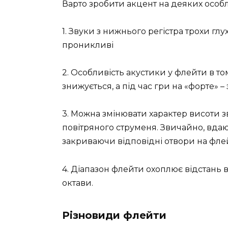
Варто зробити акцент на деяких особл
1. Звуки з нижнього регістра трохи глуху
проникливі
2. Особливість акустики у флейти в то
знижується, а під час гри на «форте» –
3. Можна змінювати характер висоти з
повітряного струменя. Звичайно, вда
закриваючи відповідні отвори на флей
4. Діапазон флейти охоплює відстань в
октави.
Різновиди флейти