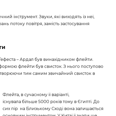
ий інструмент. Звуки, які виходять із неї,
ань потоку повітря, замість застосування
ти
 Гефеста – Ардал був винахідником флейти.
ормою флейти був свисток. З нього поступово
ретворюючи тим самим звичайний свисток в
Флейта, в сучасному її варіанті,
існувала більше 5000 років тому в Єгипті. До
сих пір на Близькому Сході вона залишається
основним інструментом. У Китаї її знали ще