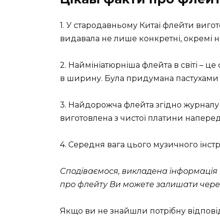
1. У стародавньому Китаї флейти вигот
видавала не лише конкретні, окремі но
2. Наймініатюрніша флейта в світі – це
в ширину. Була придумана пастухами і
3. Найдорожча флейта згідно журналу 
виготовлена ​​з чистої платини напередо
4. Середня вага цього музичного інст
Сподіваємося, викладена інформація 
про флейту Ви можете залишати чере
Якщо ви не знайшли потрібну відпові