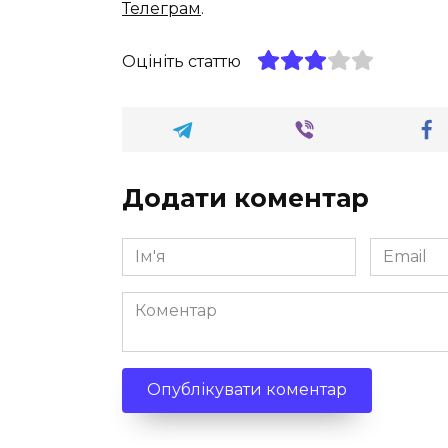
Телеграм
.
Оцініть статтю
Додати коментар
Ім'я
Email
*
*
Коментар