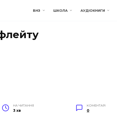
ВНЗ
ШКОЛА
АУДІОКНИГИ
 флейту
НА ЧИТАННЯ
КОМЕНТАРІ
3 хв
0