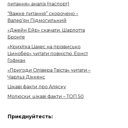
питання» аналіз (паспорт)
“Важке питання” скорочено –
Валер’ян Підмогильний
«Джейн Ейр» скачати. Шарлотта
Бронте
«Крихітка Цахес на прізвисько
Цинобер» читати повністю. Ернст
Гофман
«Пригоди Олівера Твіста» читати –
Чарльз Діккенс
Цікаві факти про Аляску
Молюски: цікаві факти – ТОП 50
Приєднуйтесть: