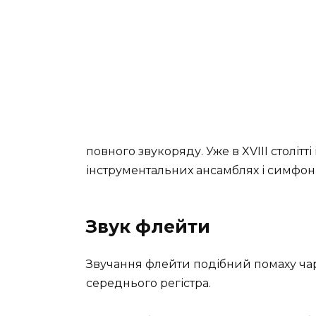
повного звукоряду. Уже в XVIII столітт
інструментальних ансамблях і симфоні
Звук флейти
Звучання флейти подібний помаху чар
середнього регістра.