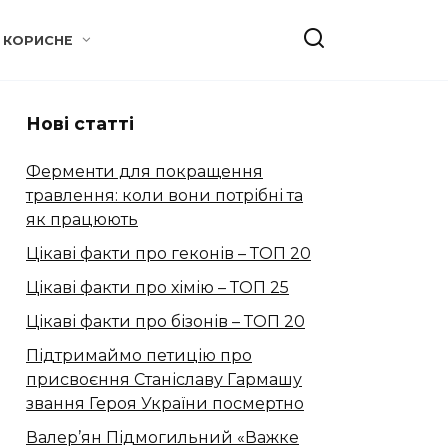
КОРИСНЕ
Нові статті
Ферменти для покращення
травлення: коли вони потрібні та
як працюють
Цікаві факти про геконів – ТОП 20
Цікаві факти про хімію – ТОП 25
Цікаві факти про бізонів – ТОП 20
Підтримаймо петицію про
присвоєння Станіславу Гармашу
звання Героя України посмертно
Валер’ян Підмогильний «Важке