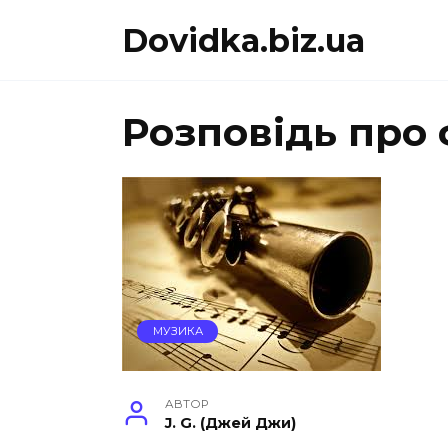
Перейти
Dovidka.biz.ua
до
вмісту
Розповідь про
МУЗИКА
АВТОР
J. G. (Джей Джи)