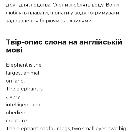
друг для людства. Слони люблять воду. Вони
люблять плавати, пірнати у воду і отримувати
задоволення борючись з хвилями.
Твір-опис слона на англійській
мові
Elephant is the
largest animal
on land.
The elephant is
a very
intelligent and
obedient
creature
The elephant has four legs, two small eyes, two big