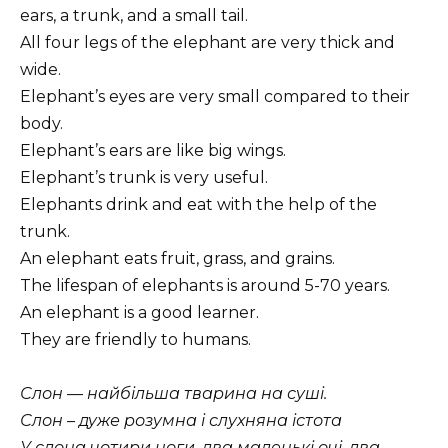
ears, a trunk, and a small tail.
All four legs of the elephant are very thick and
wide.
Elephant’s eyes are very small compared to their
body.
Elephant’s ears are like big wings.
Elephant’s trunk is very useful.
Elephants drink and eat with the help of the
trunk.
An elephant eats fruit, grass, and grains.
The lifespan of elephants is around 5-70 years.
An elephant is a good learner.
They are friendly to humans.
Слон — найбільша тварина на суші.
Слон – дуже розумна і слухняна істота
У слона чотири ноги, два маленькі очі, два