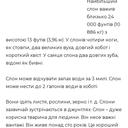
Найбільший
слон важив
близько 24
000 фунтів (10
886 кг) з
висотою 13 футів (3,96 м). У слонів чотири ноги,
як стовпи, два великих вуха, довгий хобот і
короткий хвіст. У самця слона два довгих зуба,
відомі як бивні.
Слон може відчувати запах води за 3 милі. Слон
може нести до 2 галонів води в хоботі.
Вони їдять листя, рослини, зерно і т. д. Слони
зазвичай зустрічаються в джунглях. Слон – дуже
корисна тварина для людини. Він несе важкі
вантажі. Він живе понад сто років. Це хороший