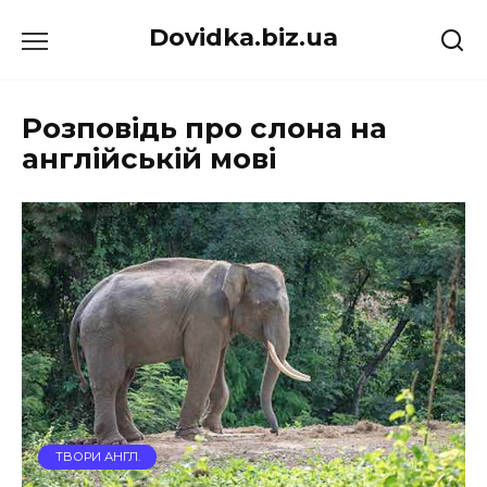
Перейти
Dovidka.biz.ua
до
вмісту
Розповідь про слона на
англійській мові
ТВОРИ АНГЛ.