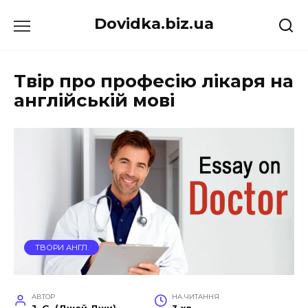
Перейти
Dovidka.biz.ua
до
вмісту
Твір про професію лікаря на
англійській мові
ТВОРИ АНГЛ.
АВТОР
НА ЧИТАННЯ