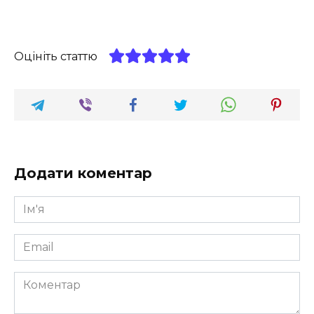
Оцініть статтю
Додати коментар
Ім'я
*
Email
*
Коментар