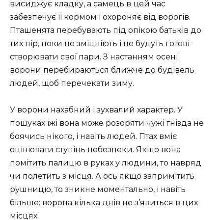
висиджує кладку, а самець в цей час
забезпечує її кормом і охороняє від ворогів.
Пташенята перебувають під опікою батьків до
тих пір, поки не зміцніють і не будуть готові
створювати свої пари. З настанням осені
ворони перебираються ближче до будівель
людей, щоб перечекати зиму.
У ворони нахабний і зухвалий характер. У
пошуках їжі вона може розоряти чужі гнізда не
боячись нікого, і навіть людей. Птах вміє
оцінювати ступінь небезпеки. Якщо вона
помітить палицю в руках у людини, то навряд
чи полетить з місця. А ось якщо запримітить
рушницю, то зникне моментально, і навіть
більше: ворона кілька днів не з’явиться в цих
місцях.