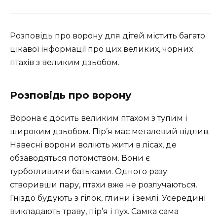
Розповідь про ворону для дітей містить багато
цікавої інформації про цих великих, чорних
птахів з великим дзьобом.
Розповідь про ворону
Ворона є досить великим птахом з тупим і
широким дзьобом. Пір’я має металевий відлив.
Навесні ворони воліють жити в лісах, де
обзаводяться потомством. Вони є
турботливими батьками. Одного разу
створивши пару, птахи вже не розлучаються.
Гніздо будують з гілок, глини і землі. Усередині
викладають траву, пір’я і пух. Самка сама