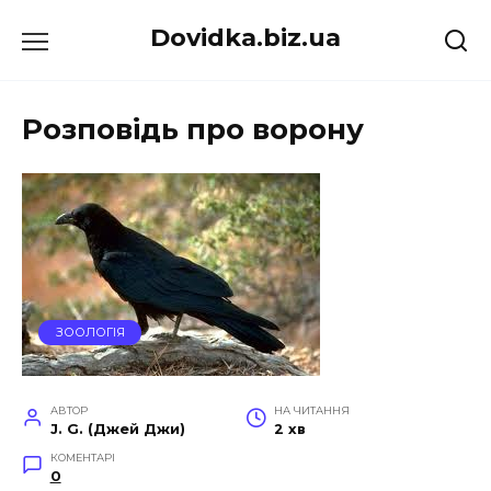
Перейти
Dovidka.biz.ua
до
вмісту
Розповідь про ворону
ЗООЛОГІЯ
АВТОР
НА ЧИТАННЯ
J. G. (Джей Джи)
2 хв
КОМЕНТАРІ
0