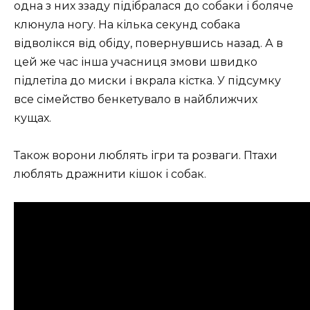
одна з них ззаду підібралася до собаки і боляче
клюнула ногу. На кілька секунд собака
відволікся від обіду, повернувшись назад. А в
цей же час інша учасниця змови швидко
підлетіла до миски і вкрала кістка. У підсумку
все сімейство бенкетувало в найближчих
кущах.
Також ворони люблять ігри та розваги. Птахи
люблять дражнити кішок і собак.