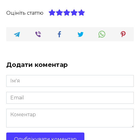
Оцініть статтю
Додати коментар
Ім'я
*
Email
*
Коментар