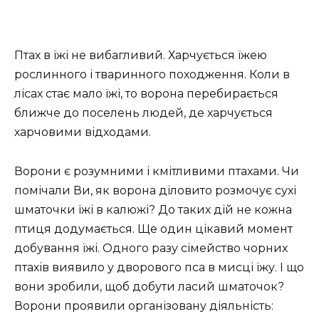
Птах в їжі не вибагливий. Харчується їжею
рослинного і тваринного походження. Коли в
лісах стає мало їжі, то ворона перебирається
ближче до поселень людей, де харчується
харчовими відходами.
Ворони є розумними і кмітливими птахами. Чи
помічали Ви, як ворона діловито розмочує сухі
шматочки їжі в калюжі? До таких дій не кожна
птиця додумається. Ще один цікавий момент
добування їжі. Одного разу сімейство чорних
птахів виявило у дворового пса в мисці їжу. І що
вони зробили, щоб добути ласий шматочок?
Ворони проявили організовану діяльність: