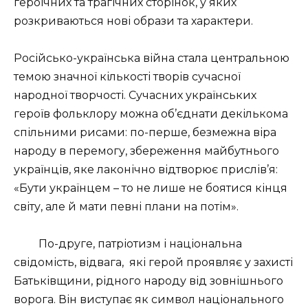
героїчних та трагічних
сторінок, у яких
розкриваються нові образи та характери.
Російсько-українська війна стала центральною
темою значної кількості творів сучасної
народної творчості. Сучасних українських
героїв фольклору можна об’єднати декількома
спільними рисами: по-перше, безмежна віра
народу в перемогу, збереження майбутнього
українців, яке лаконічно відтворює прислів’я:
«Бути українцем – то не лише не боятися кінця
світу, але й мати певні плани на потім».
По-друге, патріотизм і національна
свідомість, відвага,
які герой проявляє у захисті
Батьківщини, рідного народу від зовнішнього
ворога. Він виступає як символ національного