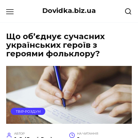
Перейти
Dovidka.biz.ua
до
вмісту
Що об’єднує сучасних
українських героїв з
героями фольклору?
ТВІР-РОЗДУМ
АВТОР
НА ЧИТАННЯ