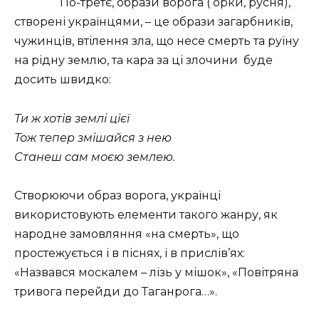
По-третє, образи ворога ( орки, русня),
створені українцями, – це образи загарбників,
чужинців, втілення зла, що несе смерть та руїну
на рідну землю, та кара за ці злочини
буде
досить швидко:
Ти ж хотів землі цієї
Тож тепер змішайся з нею
Станеш сам моєю землею.
Створюючи образ ворога, українці
використовують елементи такого жанру, як
народне замовляння «на смерть», що
простежується і в піснях, і в прислів’ях:
«Назвався москалем – лізь у мішок», «Повітряна
тривога перейди до Таганрога…».