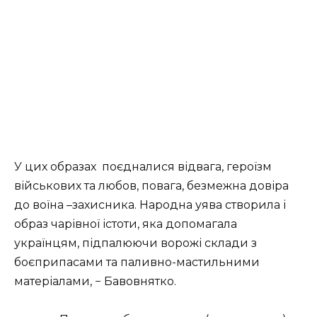
У цих образах
поєдналися відвага, героїзм
військових та любов, повага, безмежна довіра
до воїна –захисника. Народна уява створила і
образ чарівної істоти, яка допомагала
українцям, підпалюючи ворожі склади з
боєприпасами та паливно-мастильними
матеріалами, − Бавовнятко.