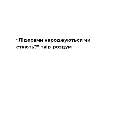
“Лідерами народжуються чи
стають?” твір-роздум