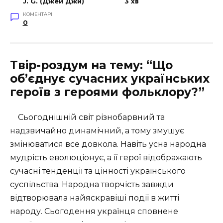
J. G. (Джей Джи)
3 хв
КОМЕНТАРІ
0
Твір-роздум на тему: “Що
об’єднує сучасних українських
героїв з героями фольклору?”
Сьогоднішній світ різнобарвний та
надзвичайно динамічний, а тому змушує
змінюватися все довкола. Навіть усна народна
мудрість еволюціонує, а її герої відображають
сучасні тенденції та цінності українського
суспільства. Народна творчість завжди
відтворювала найяскравіші події в житті
народу. Сьогодення українця сповнене