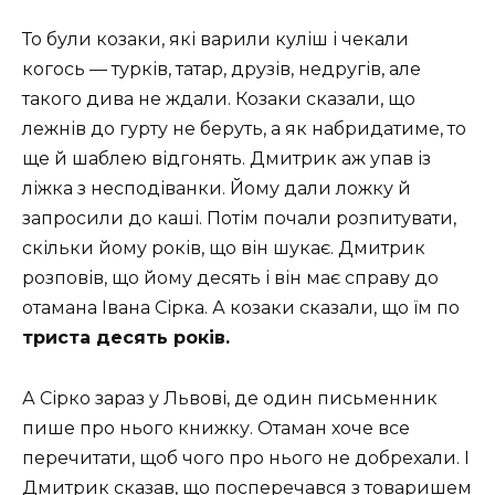
То були козаки, які варили куліш і чекали
когось — турків, татар, друзів, недругів, але
такого дива не ждали. Козаки сказали, що
лежнів до гурту не беруть, а як набридатиме, то
ще й шаблею відгонять. Дмитрик аж упав із
ліжка з несподіванки. Йому дали ложку й
запросили до каші. Потім почали розпитувати,
скільки йому років, що він шукає. Дмитрик
розповів, що йому десять і він має справу до
отамана Івана Сірка. А козаки сказали, що їм по
триста десять років.
А Сірко зараз у Львові, де один письменник
пише про нього книжку. Отаман хоче все
перечитати, щоб чого про нього не добрехали. І
Дмитрик сказав, що посперечався з товаришем