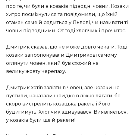
про те, чи були в козаків підводні човни. Козаки
хитро посміхнулися та повідомили, що їхній
отаман саме й радиться у Львові, чи називати ті
човни підводними. От тоді хлопчик і прочитає.
Дмитрик сказав, що не може довго чекати. Тоді
козаки запропонували Дмитрикові самому
оглянути човен, який був схожий на
велику жовту черепаху.
Дмитрик хотів залізти в човен, але козаки не
пустили, наказали швидко в ліжко лягати, бо
скоро вистрелить козацька ракета і його
будитимуть. Хлопчик здивувався. Виявляється,
у козаків були ще й ракети!