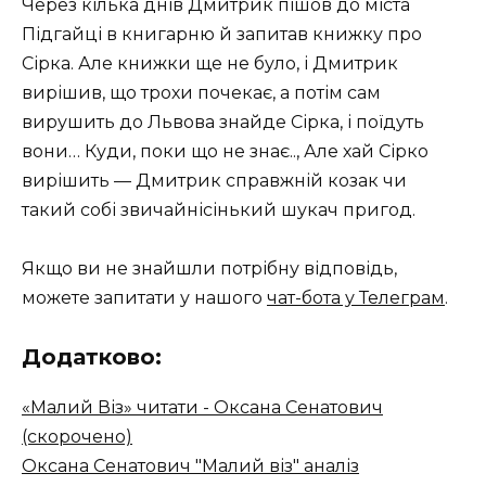
Через кілька днів Дмитрик пішов до міста
Підгайці в книгарню й запитав книжку про
Сірка. Але книжки ще не було, і Дмитрик
вирішив, що трохи почекає, а потім сам
вирушить до Львова знайде Сірка, і поїдуть
вони… Куди, поки що не знає.., Але хай Сірко
вирішить — Дмитрик справжній козак чи
такий собі звичайнісінький шукач пригод.
Якщо ви не знайшли потрібну відповідь,
можете запитати у нашого
чат-бота у Телеграм
.
Додатково:
«Малий Віз» читати - Оксана Сенатович
(скорочено)
Оксана Сенатович "Малий віз" аналіз