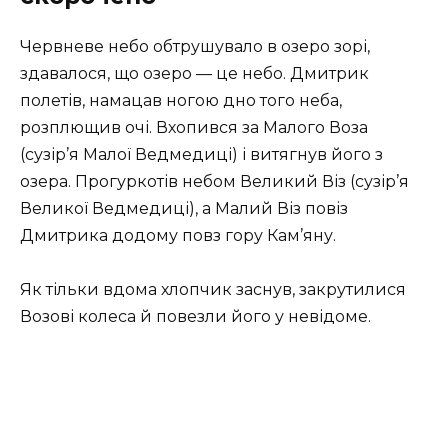
Червневе небо обтрушувало в озеро зорі,
здавалося, що озеро — це небо. Дмитрик
полетів, намацав ногою дно того неба,
розплющив очі. Вхопився за Малого Воза
(сузір’я Малої Ведмедиці) і витягнув його з
озера. Прогуркотів небом Великий Віз (сузір’я
Великої Ведмедиці), а Малий Віз повіз
Дмитрика додому повз гору Кам’яну.
Як тільки вдома хлопчик заснув, закрутилися
Возові колеса й повезли його у невідоме.