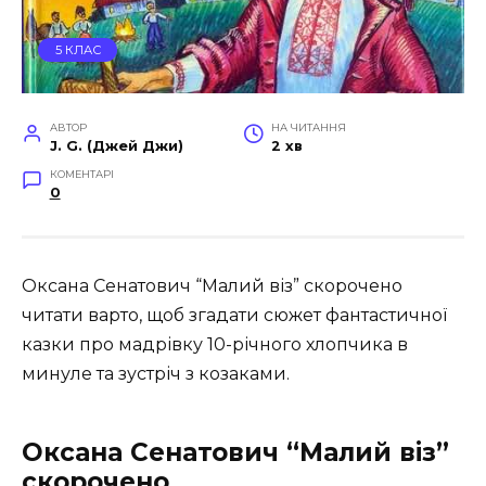
5 КЛАС
АВТОР
НА ЧИТАННЯ
J. G. (Джей Джи)
2 хв
КОМЕНТАРІ
0
Оксана Сенатович “Малий віз” скорочено
читати варто, щоб згадати сюжет фантастичної
казки про мадрівку 10-річного хлопчика в
минуле та зустріч з козаками.
Оксана Сенатович “Малий віз”
скорочено