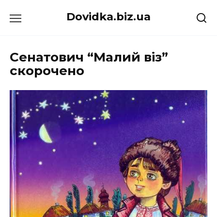
Перейти
Dovidka.biz.ua
до
вмісту
Сенатович “Малий віз”
скорочено