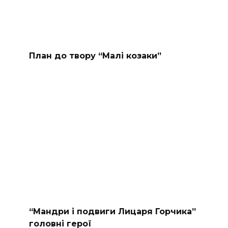
План до твору “Малі козаки”
“Мандри і подвиги Лицаря Горчика”
головні герої