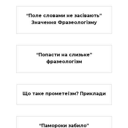
“Поле словами не засівають”
Значення Фразеологізму
“Попасти на слизьке”
фразеологізм
Що таке прометеїзм? Приклади
“Памороки забило”