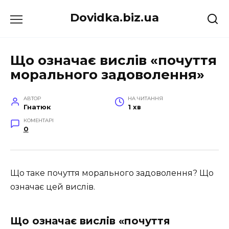
Перейти
Dovidka.biz.ua
до
вмісту
Що означає вислів «почуття
морального задоволення»
АВТОР
НА ЧИТАННЯ
Гнатюк
1 хв
КОМЕНТАРІ
0
Що таке почуття морального задоволення? Що
означає цей вислів.
Що означає вислів «почуття