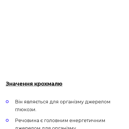
Значення крохмалю
Він являється для організму джерелом
глюкози.
Речовина є головним енергетичним
джерелом для організму.