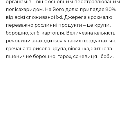
організмів – він є основним перетравлюваним
полісахаридом. На його долю припадає 80%
від всієї споживаної їжі. Джерела крохмалю
переважно рослинні продукти – це крупи,
борошно, хліб, картопля. Величезна кількість
речовини знаходиться у таких продуктах, як:
гречана та рисова крупа, вівсянка, житнє та
пшеничне борошно, горох, сочевиця і боби.