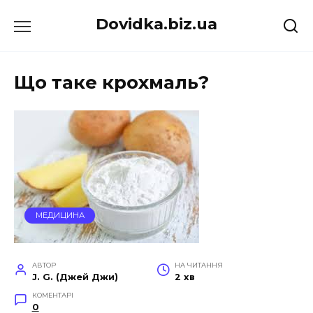
Перейти
Dovidka.biz.ua
до
вмісту
Що таке крохмаль?
МЕДИЦИНА
АВТОР
НА ЧИТАННЯ
J. G. (Джей Джи)
2 хв
КОМЕНТАРІ
0