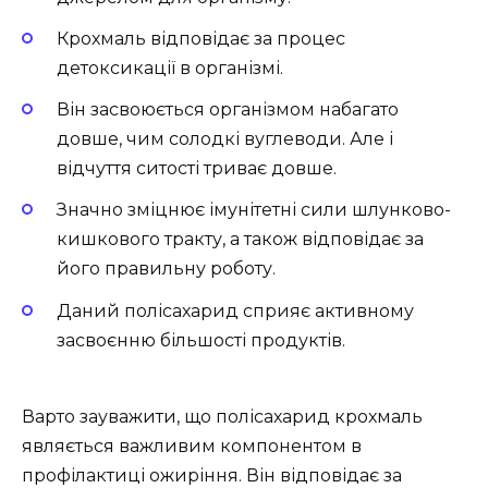
Крохмаль відповідає за процес
детоксикації в організмі.
Він засвоюється організмом набагато
довше, чим солодкі вуглеводи. Але і
відчуття ситості триває довше.
Значно зміцнює імунітетні сили шлунково-
кишкового тракту, а також відповідає за
його правильну роботу.
Даний полісахарид сприяє активному
засвоєнню більшості продуктів.
Варто зауважити, що полісахарид крохмаль
являється важливим компонентом в
профілактиці ожиріння. Він відповідає за