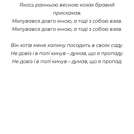
Якось ранньою весною козак бравий
прискакав.
Милувався довго мною, а тодi з собою взяв.
Милувався довго мною, а тодi з собою взяв.
Вiн хотiв мене калину посадить в своїм саду.
Не довiз i в полi кинув – думав, що я пропаду.
Не довiз i в полi кинув – думав, що я пропад.