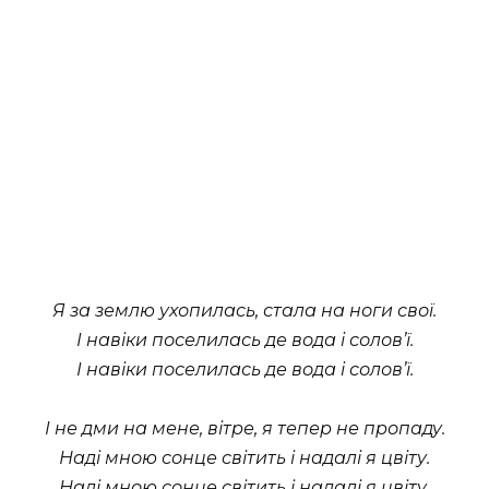
Я за землю ухопилась, стала на ноги свої.
I навіки поселилась де вода i солов’ї.
I навіки поселилась де вода i солов’ї.
І не дми на мене, вітре, я тепер не пропаду.
Наді мною сонце світить і надалі я цвіту.
Наді мною сонце світить і надалі я цвіту.