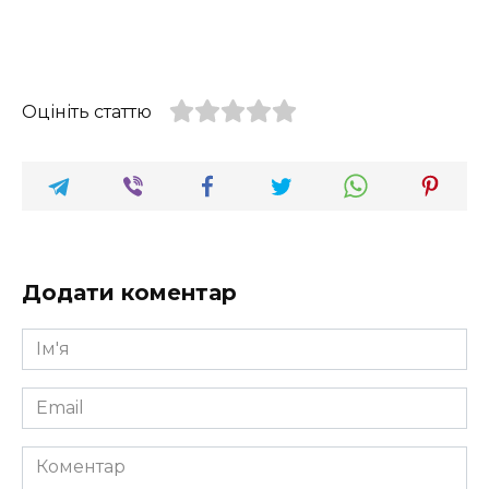
Оцініть статтю
Додати коментар
Ім'я
*
Email
*
Коментар