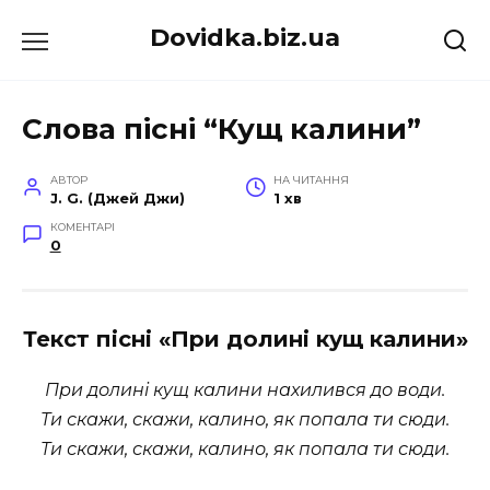
Перейти
Dovidka.biz.ua
до
вмісту
Слова пісні “Кущ калини”
АВТОР
НА ЧИТАННЯ
J. G. (Джей Джи)
1 хв
КОМЕНТАРІ
0
Текст пісні «При долині кущ калини»
При долинi кущ калини нахилився до води.
Ти скажи, скажи, калино, як попала ти сюди.
Ти скажи, скажи, калино, як попала ти сюди.