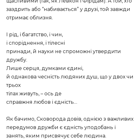
щасливими (так, як Левкон і Фірідам). А той, хто
заздрить або “набивається” у друзі, той завжди
отримає облизня.
І рід, і багатство, і чин,
і споріднення, і тілесні
принади, й науки не спроможні утвердити
дружбу.
Лише серця, думками єдині,
й однакова чесність людяних душ, що у двох чи
трьох
тілах живуть, – ось де
справжня любов і єдність…
Як бачимо, Сковорода довів, однією з важливих
передумов дружби є єдність уподобань і
занять, яким присвячує себе людина.