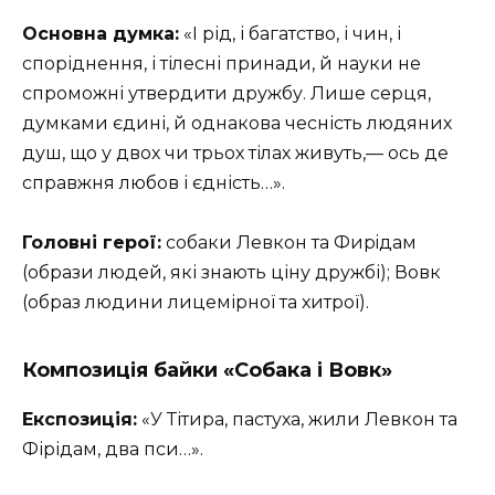
Основна думка:
«І рід, і багатство, і чин, і
споріднення, і тілесні принади, й науки не
спроможні утвердити дружбу. Лише серця,
думками єдині, й однакова чесність людяних
душ, що у двох чи трьох тілах живуть,— ось де
справжня любов і єдність…».
Головні герої:
собаки Левкон та Фирiдам
(образи людей, які знають ціну дружбі); Вовк
(образ людини лицемірної та хитрої).
Композиція байки
«Собака і Вовк»
Експозиція:
«У Тітира, пастуха, жили Левкон та
Фірідам, два пси…».