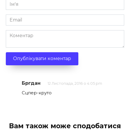
Ім'я
*
Email
*
Коментар
Бргдан
12 Листопада, 2016 о 4:05 pm
Сцпер-круто
Вам також може сподобатися