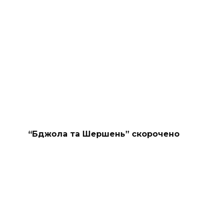
“Бджола та Шершень” скорочено