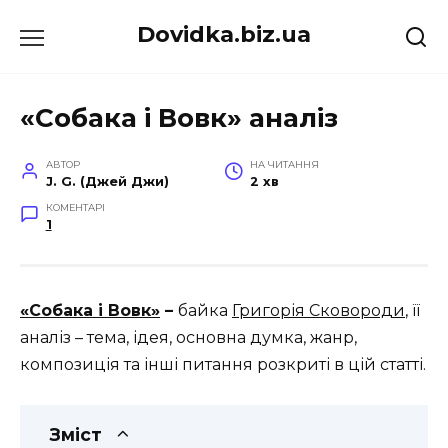
Перейти
Dovidka.biz.ua
до
вмісту
«Собака і Вовк» аналіз
АВТОР
НА ЧИТАННЯ
J. G. (Джей Джи)
2 хв
КОМЕНТАРІ
1
«Собака і Вовк»
–
байка
Григорія Сковороди
, її
аналіз – тема, ідея, основна думка, жанр,
композиція та інші питання розкриті в цій статті.
Зміст