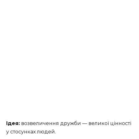
Ідея:
возвеличення дружби — великої цінності
у стосунках людей.