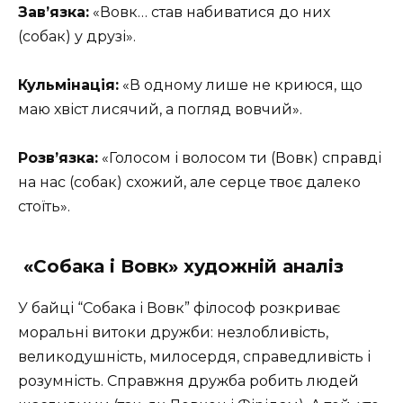
Зав’язка:
«Вовк… став набиватися до них
(собак) у друзі».
Кульмінація:
«В одному лише не криюся, що
маю хвіст лисячий, а погляд вовчий».
Розв’язка:
«Голосом і волосом ти (Вовк) справді
на нас (собак) схожий, але серце твоє далеко
стоїть».
«Собака і Вовк» художній аналіз
У байці “Собака і Вовк” філософ розкриває
моральні витоки дружби: незлобливість,
великодушність, милосердя, справедливість і
розумність. Справжня дружба робить людей