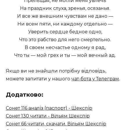
Прельщая, не могли меня увлечь
На праздник слуха, зренья, осязанья.
И все же внешним чувствам не дано —
Ни всем пяти, ни каждому отдельно —
Уверить сердце бедное одно,
Что это рабство для него смертельно.
В своем несчастье одному я рад,
Что ты — мой грех и ты — мой вечный ад.
Якщо ви не знайшли потрібну відповідь,
можете запитати у нашого
чат-бота у Телеграм
.
Додатково:
Сонет 116 аналіз (паспорт) - Шекспір
Сонет 130 читати - Вільям Шекспір
Сонет 66 читати, скачати. Вільям Шекспір