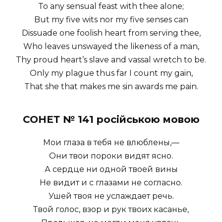
To any sensual feast with thee alone;
But my five wits nor my five senses can
Dissuade one foolish heart from serving thee,
Who leaves unswayed the likeness of a man,
Thy proud heart’s slave and vassal wretch to be.
Only my plague thus far I count my gain,
That she that makes me sin awards me pain.
СОНЕТ № 141 російською мовою
Мои глаза в тебя не влюблены,—
Они твои пороки видят ясно.
А сердце ни одной твоей вины
Не видит и с глазами не согласно.
Ушей твоя не услаждает речь.
Твой голос, взор и рук твоих касанье,