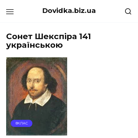
Перейти
Dovidka.biz.ua
до
вмісту
Сонет Шекспіра 141
українською
8КЛАС