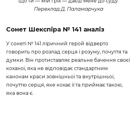
Що ти — мій гріх — даєш мене до суду.
Переклад Д. Паламарчука
Сонет Шекспіра № 141 аналіз
У сонеті № 141 ліричний герой відверто
говорить про розлад серця і розуму, почуття та
думки. Він протиставляє реальне бачення своєї
коханої, яка не відповідає стандартним
канонам краси зовнішньої та внутрішньої,
почуттю серця, яке кохає її та приймає такою,
яка вона є.