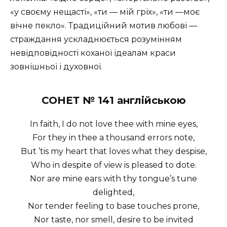
«у своєму нещасті», «ти — мій гріх», «ти —моє
вічне пекло». Традиційний мотив любові —
страждання ускладнюється розумінням
невідповідності коханої ідеалам краси
зовнішньої і духовної.
СОНЕТ № 141 англійською
In faith, I do not love thee with mine eyes,
For they in thee a thousand errors note,
But ’tis my heart that loves what they despise,
Who in despite of view is pleased to dote.
Nor are mine ears with thy tongue’s tune
delighted,
Nor tender feeling to base touches prone,
Nor taste, nor smell, desire to be invited