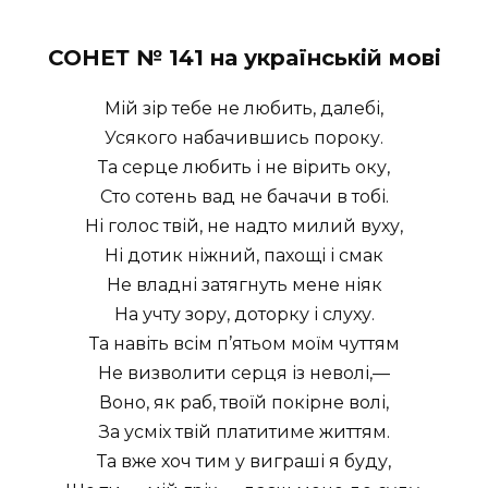
СОНЕТ № 141 на українській мові
Мій зір тебе не любить, далебі,
Усякого набачившись пороку.
Та серце любить і не вірить оку,
Сто сотень вад не бачачи в тобі.
Ні голос твій, не надто милий вуху,
Ні дотик ніжний, пахощі і смак
Не владні затягнуть мене ніяк
На учту зору, доторку і слуху.
Та навіть всім п’ятьом моїм чуттям
Не визволити серця із неволі,—
Воно, як раб, твоїй покірне волі,
За усміх твій платитиме життям.
Та вже хоч тим у виграші я буду,