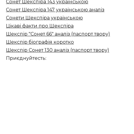
Сонет Шекспіра 143 українською
Сонет Шекспіра 147 українською аналіз
Сонети Шекспіра українською
Цікаві факти про Шекспіра
Шекспір "Сонет 66" аналіз (паспорт твору)
Шекспір біографія коротко
Шекспір Сонет 130 аналіз (паспорт твору)
Приєднуйтесть: