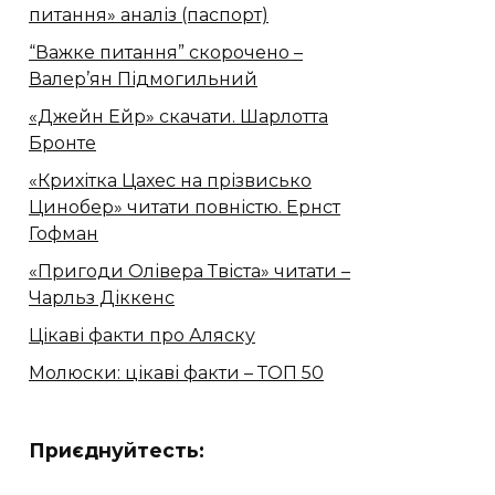
питання» аналіз (паспорт)
“Важке питання” скорочено –
Валер’ян Підмогильний
«Джейн Ейр» скачати. Шарлотта
Бронте
«Крихітка Цахес на прізвисько
Цинобер» читати повністю. Ернст
Гофман
«Пригоди Олівера Твіста» читати –
Чарльз Діккенс
Цікаві факти про Аляску
Молюски: цікаві факти – ТОП 50
Приєднуйтесть: