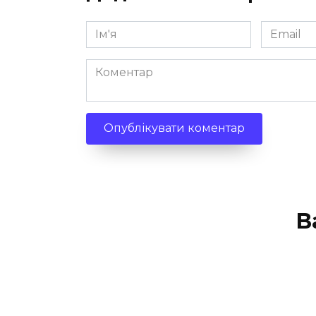
Ім'я
Email
*
*
Коментар
В