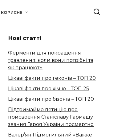
КОРИСНЕ
Нові статті
Ферменти для покращення
травлення: коли вони потрібні та
як працюють
Цікаві факти про геконів – ТОП 20
Цікаві факти про хімію – ТОП 25
Цікаві факти про бізонів – ТОП 20
Підтримаймо петицію про
присвоєння Станіславу Гармашу
звання Героя України посмертно
Валер’ян Підмогильний «Важке