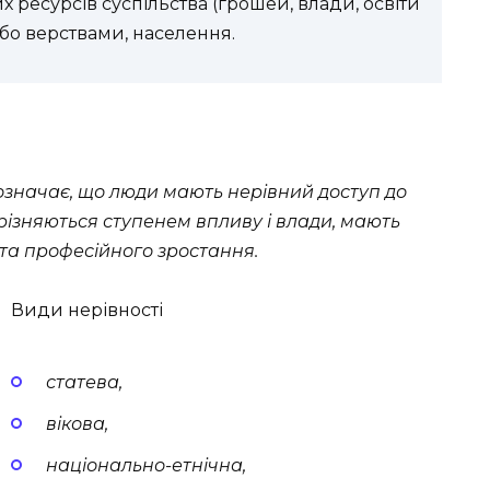
 ресурсів суспільства (грошей, влади, освіти
або верствами, населення.
 означає, що люди мають нерівний доступ до
зрізняються ступенем впливу і влади, мають
 та професійного зростання.
Види нерівності
статева,
вікова,
національно-етнічна,