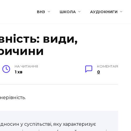
ВНЗ
ШКОЛА
АУДІОКНИГИ
вність: види,
ричини
НА ЧИТАННЯ
КОМЕНТАРІ
1 хв
0
нерівність.
дносин у суспільстві, яку характеризує