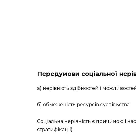
Передумови соціальної нерів
а) нерівність здібностей і можливостей
б) обмеженість ресурсів суспільства.
Соціальна нерівність є причиною і на
стратифікації).