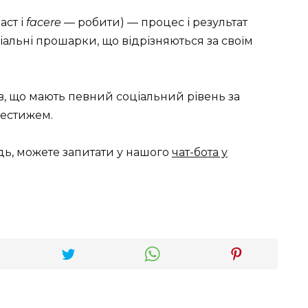
аст і
facere
— робити) — процес і результат
ціальні прошарки, що відрізняються за своїм
ів, що мають певний соціальний рівень за
рестижем.
дь, можете запитати у нашого
чат-бота у