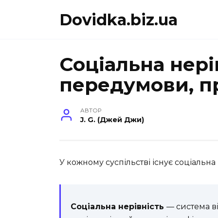
Перейти
Dovidka.biz.ua
до
вмісту
Соціальна нері
передумови, п
АВТОР
J. G. (Джей Джи)
У кожному суспільстві існує соціальна 
Соціальна нерівність
— система ві