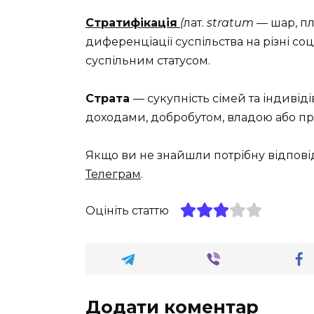
Стратифікація
(
лат.
stratum
— шар, пл
диференціації суспільства на різні со
суспільним статусом.
Страта
— сукупність сімей та індивід
доходами, добробутом, владою або п
Якщо ви не знайшли потрібну відпові
Телеграм
.
Оцініть статтю
Додати коментар