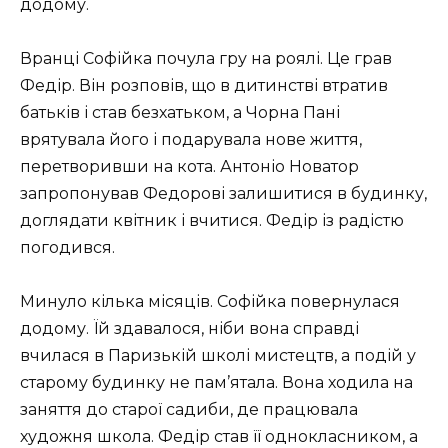
додому.
Вранці Софійка почула гру на роялі. Це грав
Федір. Він розповів, що в дитинстві втратив
батьків і став безхатьком, а Чорна Пані
врятувала його і подарувала нове життя,
перетворивши на кота. Антоніо Новатор
запропонував Федорові залишитися в будинку,
доглядати квітник і вчитися. Федір із радістю
погодився.
Минуло кілька місяців. Софійка повернулася
додому. Їй здавалося, ніби вона справді
вчилася в Паризькій школі мистецтв, а подій у
старому будинку не пам’ятала. Вона ходила на
заняття до старої садиби, де працювала
художня школа. Федір став її однокласником, а