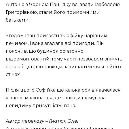
Антоніо з Чорною Пані, яку всі звали Ізабеллою
Григорівною, стали його прийомними
батьками.
Згодом Іван пригостив Софійку чарівним
печивом, і вона згадала всі пригоди. Він
пояснив, що будинок остаточно
відремонтований, тому чари незабаром знімуть,
та пообіцяв, що завжди залишатиметься в його
стінах.
Після цього Софійка ще кілька років навчалася
у школі малювання, де завжди відчувала
невидиму присутність Івана…
Автор переказу – Гнатюк Олег
Авторські права на опублікований переказ