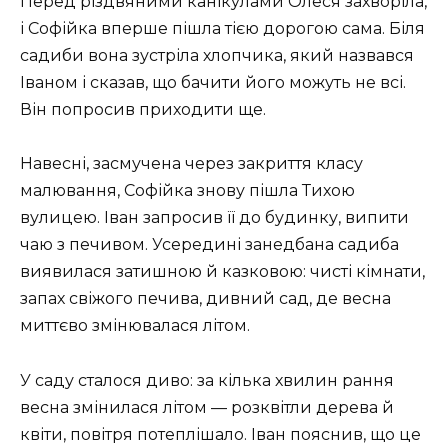
Перед різдвяними канікулами Олеся захворіла,
і Софійка вперше пішла тією дорогою сама. Біля
садиби вона зустріла хлопчика, який назвався
Іваном і сказав, що бачити його можуть не всі.
Він попросив приходити ще.
Навесні, засмучена через закриття класу
малювання, Софійка знову пішла Тихою
вулицею. Іван запросив її до будинку, випити
чаю з печивом. Усередині занедбана садиба
виявилася затишною й казковою: чисті кімнати,
запах свіжого печива, дивний сад, де весна
миттєво змінювалася літом.
У саду сталося диво: за кілька хвилин рання
весна змінилася літом — розквітли дерева й
квіти, повітря потеплішало. Іван пояснив, що це