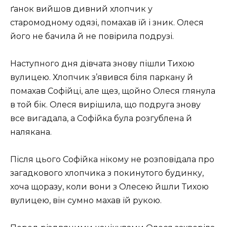
ґанок вийшов дивний хлопчик у
старомодному одязі, помахав їй і зник. Олеся
його не бачила й не повірила подрузі.
Наступного дня дівчата знову пішли Тихою
вулицею. Хлопчик з’явився біля паркану й
помахав Софійці, але щез, щойно Олеся глянула
в той бік. Олеся вирішила, що подруга знову
все вигадала, а Софійка була розгублена й
налякана.
Після цього Софійка нікому не розповідала про
загадкового хлопчика з покинутого будинку,
хоча щоразу, коли вони з Олесею йшли Тихою
вулицею, він сумно махав їй рукою.