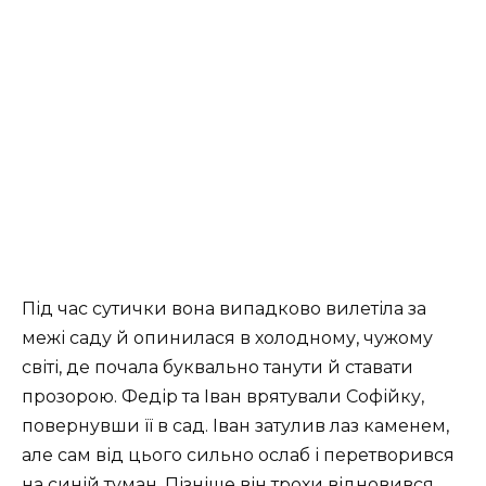
Під час сутички вона випадково вилетіла за
межі саду й опинилася в холодному, чужому
світі, де почала буквально танути й ставати
прозорою. Федір та Іван врятували Софійку,
повернувши її в сад. Іван затулив лаз каменем,
але сам від цього сильно ослаб і перетворився
на синій туман. Пізніше він трохи відновився,