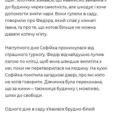
одяг. Хлопчик зізнався, що навмисно заманив її
до будинку через самотність, але шкодує і хоче
допомогти зняти чари. Вони гуляли в саду,
говорили про Федора, який спав у кімнаті
Івана, та про те, що котові більше не можна
давати котячу м’яту.
Наступного дня Софійка прокинулася від
страшного гуркоту. Федір відчайдушно лупив
лапою по клітці, щоб вона швидше вилетіла з
неї, поки не перетворилася на людину. На кухні
Софійка помітила загадкові двері, про які ніхто
не хотів говорити. Дівчинка була переконана,
що за ними— таємниця будинку і, можливо,
шлях до свободи.
Одного дня в саду з’явився брудно-білий