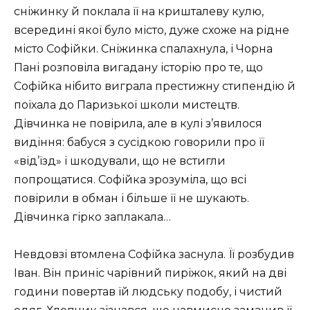
сніжинку й поклала її на кришталеву кулю,
всередині якої було місто, дуже схоже на рідне
місто Софійки. Сніжинка спалахнула, і Чорна
Пані розповіла вигадану історію про те, що
Софійка нібито виграла престижну стипендію й
поїхала до Паризької школи мистецтв.
Дівчинка не повірила, але в кулі з’явилося
видіння: бабуся з сусідкою говорили про її
«від’їзд» і шкодували, що не встигли
попрощатися. Софійка зрозуміла, що всі
повірили в обман і більше її не шукають.
Дівчинка гірко заплакала…
Невдовзі втомлена Софійка заснула. Її розбудив
Іван. Він приніс чарівний пиріжок, який на дві
години повертав їй людську подобу, і чистий