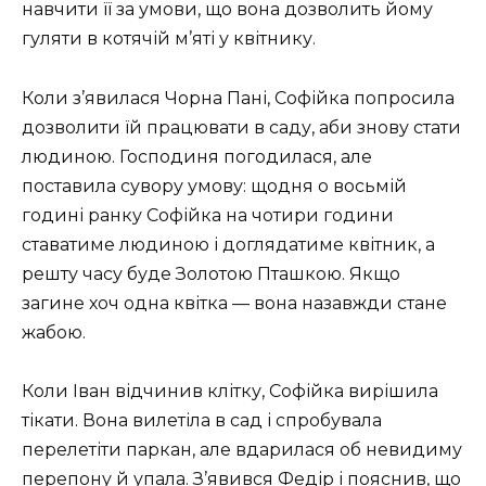
навчити її за умови, що вона дозволить йому
гуляти в котячій м’яті у квітнику.
Коли з’явилася Чорна Пані, Софійка попросила
дозволити їй працювати в саду, аби знову стати
людиною. Господиня погодилася, але
поставила сувору умову: щодня о восьмій
годині ранку Софійка на чотири години
ставатиме людиною і доглядатиме квітник, а
решту часу буде Золотою Пташкою. Якщо
загине хоч одна квітка — вона назавжди стане
жабою.
Коли Іван відчинив клітку, Софійка вирішила
тікати. Вона вилетіла в сад і спробувала
перелетіти паркан, але вдарилася об невидиму
перепону й упала. З’явився Федір і пояснив, що