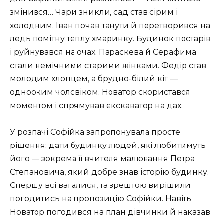
змінився… Чари зникли, сад став сірим і
холодним. Іван почав танути й перетворився на
ледь помітну теплу хмаринку. Будинок постарів
і руйнувався на очах. Параскева й Серафима
стали немічними старими жінками. Федір став
молодим хлопцем, а брудно-білий кіт —
однооким чоловіком. Новатор скористався
моментом і спрямував екскаватор на дах.
У розпачі Софійка запропонувала просте
рішення: дати будинку людей, які любитимуть
його — зокрема її вчителя малювання Петра
Степановича, який добре знав історію будинку.
Спершу всі вагалися, та зрештою вирішили
погодитись на пропозицію Софійки. Навіть
Новатор погодився на план дівчинки й наказав