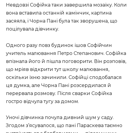
Невдовзі Софійка таки завершила мозаїку. Коли
вона вставила останній камінчик, картина
засяяла, і Чорна Пані була так зворушена, що
поцілувала дівчинку.
Одного разу повз будинок ішов Софійчин
учитель малювання Петро Степанович. Софійка
впізнала його й пішла поговорити. Він розповів,
що мріяв відкрити тут школу малювання,
оскільки їхню зачинили. Софійці сподобалася
ця думка, але Чорна Пані розсердилася й
перервала розмову. Після сварки Софійка
гостро відчула тугу за домом.
Уночі дівчинка почула дивний шум у саду.
Згодом з’ясувалося, що пані Параскева таємно