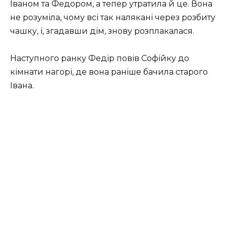
Іваном та Федором, а тепер утратила й це. Вона
не розуміла, чому всі так налякані через розбиту
чашку, і, згадавши дім, знову розплакалася.
Наступного ранку Федір повів Софійку до
кімнати нагорі, де вона раніше бачила старого
Івана.