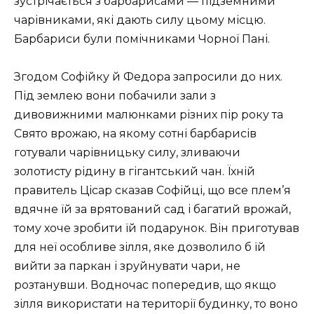
зустрічається з барбарисами — підземними
чарівниками, які дають силу цьому місцю.
Барбариси були помічниками Чорної Пані.
Згодом Софійку й Федора запросили до них.
Під землею вони побачили зали з
дивовижними малюнками різних пір року та
Свято врожаю, на якому сотні барбарисів
готували чарівницьку силу, зливаючи
золотисту рідину в гігантський чан. Їхній
правитель Цісар сказав Софійці, що все плем’я
вдячне їй за врятований сад і багатий врожай,
тому хоче зробити їй подарунок. Він приготував
для неї особливе зілля, яке дозволило б їй
вийти за паркан і зруйнувати чари, не
розтанувши. Водночас попередив, що якщо
зілля використати на території будинку, то воно