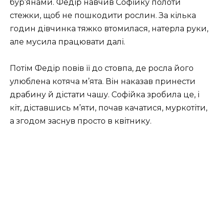
бур’янами. Федір навчив Софійку полоти
стежки, щоб не пошкодити рослин. За кілька
годин дівчинка тяжко втомилася, натерла руки,
але мусила працювати далі.
Потім Федір повів її до стовпа, де росла його
улюблена котяча м’ята. Він наказав принести
драбину й дістати чашу. Софійка зробила це, і
кіт, діставшись м’яти, почав качатися, муркотіти,
а згодом заснув просто в квітнику.