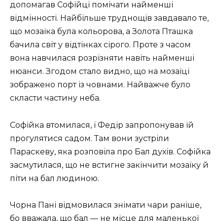
допомагав Софійці помічати найменші
відмінності. Найбільше труднощів завдавало те,
що мозаїка була кольорова, а Золота Пташка
бачила світ у відтінках сірого. Проте з часом
вона навчилася розрізняти навіть найменші
нюанси. Згодом стало видно, що на мозаїці
зображено порт із човнами. Найважче було
скласти частину неба.
Софійка втомилася, і Федір запропонував їй
прогулятися садом. Там вони зустріли
Параскеву, яка розповіла про Бал духів. Софійка
засмутилася, що не встигне закінчити мозаїку й
піти на бал людиною.
Чорна Пані відмовилася знімати чари раніше,
бо вважала, що бал — не місце для маленької