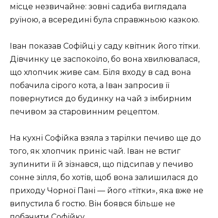
місце незвичайне: зовні садиба виглядала
руїною, а всередині була справжньою казкою.
Іван показав Софійці у саду квітник його тітки.
Дівчинку це заспокоїло, бо вона хвилювалася,
що хлопчик живе сам. Біля входу в сад вона
побачила сірого кота, а Іван запросив її
повернутися до будинку на чай з імбирним
печивом за старовинним рецептом.
На кухні Софійка взяла з тарілки печиво ще до
того, як хлопчик приніс чай. Іван не встиг
зупинити її й зізнався, що підсипав у печиво
сонне зілля, бо хотів, щоб вона залишилася до
приходу Чорної Пані — його «тітки», яка вже не
випустила б гостю. Він боявся більше не
побачити Софійку.