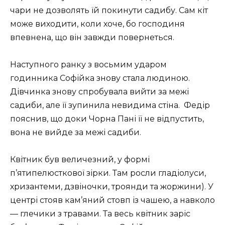
чари не дозволять їй покинути садибу. Сам кіт
може виходити, коли хоче, бо господиня
впевнена, що він завжди повернеться.
Наступного ранку з восьмим ударом
годинника Софійка знову стала людиною.
Дівчинка знову спробувала вийти за межі
садиби, але її зупинила невидима стіна. Федір
пояснив, що доки Чорна Пані її не відпустить,
вона не вийде за межі садиби.
Квітник був величезний, у формі
п’ятипелюсткової зірки. Там росли гладіолуси,
хризантеми, дзвіночки, троянди та жоржини). У
центрі стояв кам’яний стовп із чашею, а навколо
— глечики з травами. Та весь квітник заріс