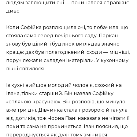
людям заплющити очі — починалося справжнє
диво.
Коли Софійка розплющила очі, то побачила, що
стояла сама серед вечірнього саду. Паркан
знову був цілий, і будинок виглядав значно
краще: дах був полагоджений, сходи — міцніші,
поруч лежали складені матеріали. У кухонному
вікні світилося.
Із кухні вийшов молодий чоловік, схожий на
Івана, тільки старший. Він назвав Софійку
«сплячою красунею». Він розповів, що минуло
вже три дні. Дівчинка стала прозорою й танула
від дотиків, тож Чорна Пані наказала не чіпати її,
поки та сама не прокинеться. Іван пояснив, що
перероджується як дух і тому змінився.