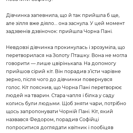
Дівчинка запевнила, що й так прийшла б ще,
але зілля вже діяло… она заснула. У цей момент
задзвенів дзвіночок: прийшла Чорна Пані.
Невдовзі дівчинка прокинулась і зрозуміла, що
перетворилася на Золоту Пташку. Вона не могла
говорити — лише цвірінькала. На допомогу
прийшов сірий кіт. Він порадив з’їсти чарівне
зерно, після чого до дівчинки повернувся
голос. Кіт пояснив, що Чорна Пані перетворює
людей на тварин. Стара чапля і білка у саду
колись були людьми. Щоб зняти чари, потрібно
щось запропонувати Чорній Пані. Кіт, який
назвався Федором, порадив Софійці
попроситися доглядати квітник і пообіцяв