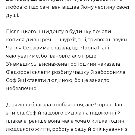
любов’ю і що сам Іван віддав йому частину своєї
душі.
Після цього інциденту в будинку почали
коїтися дивні речі — шурхіт, тіні, тривожні звуки.
Чапля Серафима сказала, що Чорна Пані
чаклуватиме, бо Іванові стало гірше.
З’явившись, виснажена господиня наказала
Федорові склеїти розбиту чашку й заборонила
Софійці ставати людиною, бо це занадто
небезпечно.
Дівчинка благала пробачення, але Чорна Пані
зникла. Софійка довго сиділа на підвіконні й
плакала: раніше вона мала хоча б кілька годин
людського життя, роботу в саду й спілкування з