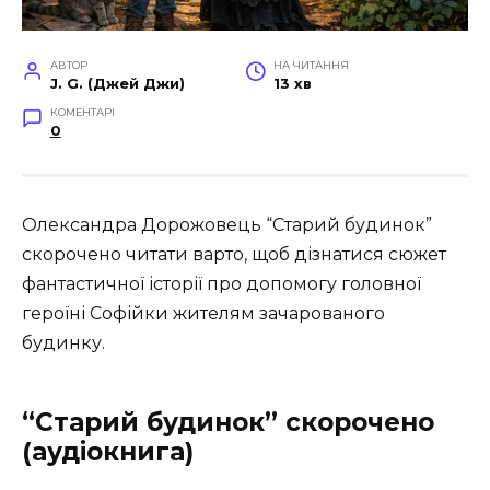
АВТОР
НА ЧИТАННЯ
J. G. (Джей Джи)
13 хв
КОМЕНТАРІ
0
Олександра Дорожовець “Старий будинок”
скорочено читати варто, щоб дізнатися сюжет
фантастичної історії про допомогу головної
героїні Софійки жителям зачарованого
будинку.
“Старий будинок” скорочено
(аудіокнига)