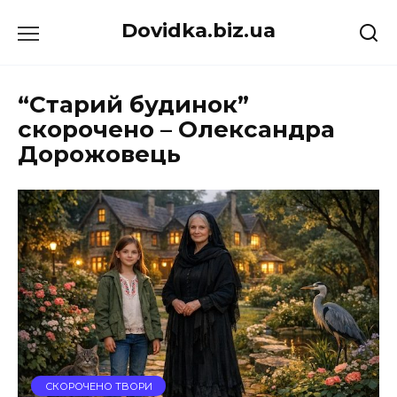
Перейти
Dovidka.biz.ua
до
вмісту
“Старий будинок”
скорочено – Олександра
Дорожовець
СКОРОЧЕНО ТВОРИ