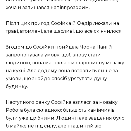
хоча й залишався напівпрозорим.
Після цих пригод Софійка й Федір лежали на
траві, втомлені, але щасливі, що все скінчилося.
Згодом до Софійки прийшла Чорна Пані й
запропонувала умову: щоб знову стати
людиною, вона має скласти старовинну мозаїку
на кухні. Але додому вона потрапить лише за
умови, що знайде спосіб урятувати душу
будинку.
Наступного ранку Софійка взялася за мозаїку.
Робота була складною: більшість камінчиків
були уже дрібними. Людині таке завдання було
б майже не під силу, але пташиний зір