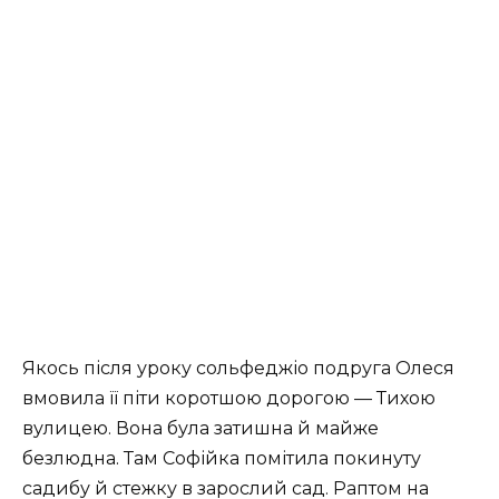
Якось після уроку сольфеджіо подруга Олеся
вмовила її піти коротшою дорогою — Тихою
вулицею. Вона була затишна й майже
безлюдна. Там Софійка помітила покинуту
садибу й стежку в зарослий сад. Раптом на