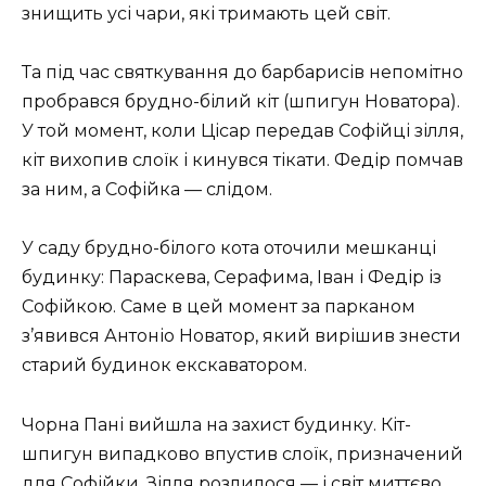
знищить усі чари, які тримають цей світ.
Та під час святкування до барбарисів непомітно
пробрався брудно-білий кіт (шпигун Новатора).
У той момент, коли Цісар передав Софійці зілля,
кіт вихопив слоїк і кинувся тікати. Федір помчав
за ним, а Софійка — слідом.
У саду брудно-білого кота оточили мешканці
будинку: Параскева, Серафима, Іван і Федір із
Софійкою. Саме в цей момент за парканом
з’явився Антоніо Новатор, який вирішив знести
старий будинок екскаватором.
Чорна Пані вийшла на захист будинку. Кіт-
шпигун випадково впустив слоїк, призначений
для Софійки. Зілля розлилося — і світ миттєво