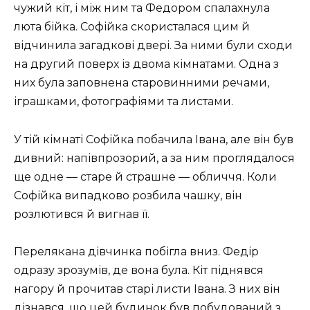
чужий кіт, і між ним та Федором спалахнула
люта бійка. Софійка скористалася цим й
відчинила загадкові двері. За ними були сходи
на другий поверх із двома кімнатами. Одна з
них була заповнена старовинними речами,
іграшками, фотографіями та листами.
У тій кімнаті Софійка побачила Івана, але він був
дивний: напівпрозорий, а за ним проглядалося
ще одне — старе й страшне — обличчя. Коли
Софійка випадково розбила чашку, він
розлютився й вигнав її.
Перелякана дівчинка побігла вниз. Федір
одразу зрозумів, де вона була. Кіт піднявся
нагору й прочитав старі листи Івана. З них він
дізнався, що цей будинок був побудований з