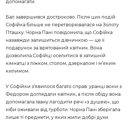
допомагати.
Бал завершився достроково. Після цих подій
Софійка більше не перетворювалася на Золоту
Пташку. Чорна Пані повідомила, що Софійка
назавжди залишиться дівчинкою — це її
подарунок за врятований квітник. Вона
дозволила Софійці оселитися в затишній
кімнатці з ліжком, столом, дзеркалом і м’яким
килимом.
У Софійки з’явилося багато справ: уранці вони з
Федором доглядали квітник, а після обіду вона
допомагала Івану лагодити речі «з душею», що
ніби оживали від турботи. Чорна Пані зберігала
лише ті предмети, у яких жили добрі духи.