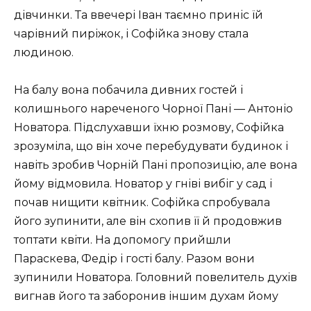
дівчинки. Та ввечері Іван таємно приніс їй
чарівний пиріжок, і Софійка знову стала
людиною.
На балу вона побачила дивних гостей і
колишнього нареченого Чорної Пані — Антоніо
Новатора. Підслухавши їхню розмову, Софійка
зрозуміла, що він хоче перебудувати будинок і
навіть зробив Чорній Пані пропозицію, але вона
йому відмовила. Новатор у гніві вибіг у сад і
почав нищити квітник. Софійка спробувала
його зупинити, але він схопив її й продовжив
топтати квіти. На допомогу прийшли
Параскева, Федір і гості балу. Разом вони
зупинили Новатора. Головний повелитель духів
вигнав його та заборонив іншим духам йому