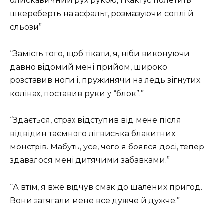
блискавичний рух рукою, і Кактус полетить
шкереберть на асфальт, розмазуючи соплі й
сльози”
“Замість того, щоб тікати, я, ніби виконуючи
давно відомий мені прийом, широко
розставив ноги і, пружинячи на ледь зігнутих
колінах, поставив руки у “блок”.”
“Здається, страх відступив від мене після
відвідин таємного лігвиська блакитних
монстрів. Мабуть, усе, чого я боявся досі, тепер
здавалося мені дитячими забавками.”
“А втім, я вже відчув смак до шалених пригод.
Вони затягали мене все дужче й дужче.”