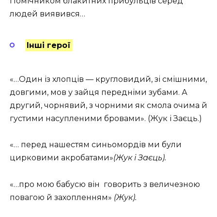
Помічником блакитних прибульців серед
людей виявився…
Інші герої
«…Один із хлопців — кругловидий, зі смішними,
довгими, мов у зайця передніми зубами. А
другий, чорнявий, з чорними як смола очима й
густими насупленими бровами». (Жук і Заєць.)
«… перед нашестям синьомордів ми були
цирковими акробатами»
(Жук і Заєць).
«…про мою бабусю він говорить з величезною
повагою й захопленням»
(Жук).