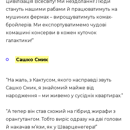
цивілізація Всесвіту! Ми нездоланні! Люди
стануть нашими рабами й працюватимуть на
мушиних фермах – вирощуватимуть комах-
бройлерів. Ми експортуватимемо чудові
комашині консерви в кожен куточок
галактики!”
Сашко Смик
“На жаль, з Кактусом, якого насправді звуть
Сашко Смик, я знайомий майже від
народження – ми живемо у сусідніх квартирах.”
“А тепер він став схожий на гібрид жирафи з
орангутангом. Тобто виріс одразу на дві голови
й накачав м’язи, як у Шварценегера!”