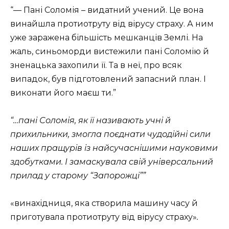
“— Пані Соломія – видатний учений. Це вона
винайшла протиотруту від вірусу страху. А ним
уже заражена більшість мешканців Землі. На
жаль, синьоморди вистежили пані Соломію й
зненацька захопили її. Та в неї, про всяк
випадок, був підготовлений запасний план. І
виконати його маєш ти.”
“…пані Соломія, як її називають учні й
прихильники, змогла поєднати чудодійні сили
наших пращурів із найсучаснішими науковими
здобутками. І замаскувала свій універсальний
прилад у старому “Запорожці””
«винахідниця, яка створила машину часу й
приготувала протиотруту від вірусу страху»
.