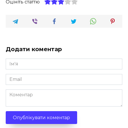
Оцініть статтю
Додати коментар
Ім'я
*
Email
*
Коментар