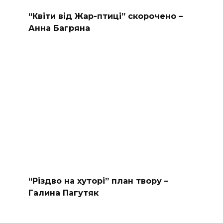
“Квіти від Жар-птиці” скорочено –
Анна Багряна
“Різдво на хуторі” план твору –
Галина Пагутяк