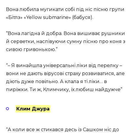
Вона любила мугикати собі під ніс пісню групи
«Бітлз» «Yellow submarine» (бабуся).
“Вона лагідна й добра. Вона вишиває рушники
й серветки, наспівуючи сумну пісню про коня з
сивою гривонькою.”
“– Я винайшла універсальні ліки від перелку –
вони не дають вірусові страху розвиватися, але
діють дуже повільно. А клала я ті ліки… в
пиріжки. Ти ж, Климчику, їх любиш найдужче”
Клим Джура
“А коли все ж стикався десь із Сашком ніс до