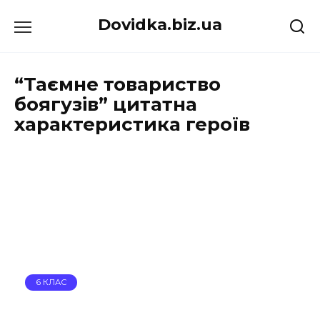
Перейти
Dovidka.biz.ua
до
вмісту
“Таємне товариство
боягузів” цитатна
характеристика героїв
6 КЛАС