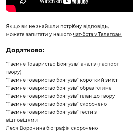
Якщо ви не знайшли потрібну відповідь,
можете запитати у нашого
чат-бота у Телеграм
.
Додатково:
"Таємне Товариство Боягузів" аналіз (паспорт
твору)
"Таємне товариство боягузів" короткий зміст
"Таємне товариство боягузів" образ Клима
"Таємне товариство боягузів" план до твору
"Таємне товариство боягузів" скорочено
"Таємне товариство боягузів" тести з
відповідями
Леся Воронина біографія скорочено