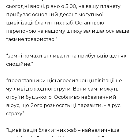
сьогодні вночі, рівно о 3:00, на вашу планету
прибуває основний десант могутньої
цивілізації блакитних жаб. Останньою
перепоною на нашому шляху залишалося ваше
таємне товариство.”
“земні комахи впливали на прибульців ще і як
снодійне.”
“представники цієї агресивної цивілізації не
чутливі до жодної отрути. Вони самі можуть
отруїти будь-кого. Особливо небезпечний
вірус, що його розносять ці паразити, – вірус
страху”
“Цивілізація блакитних жаб – найвеличніша