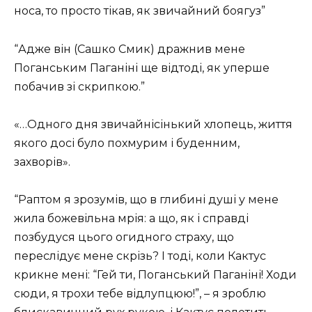
носа, то просто тікав, як звичайний боягуз”
“Адже він (Сашко Смик) дражнив мене
Поганським Паганіні ще відтоді, як уперше
побачив зі скрипкою.”
«…Одного дня звичайнісінький хлопець, життя
якого досі було похмурим і буденним,
захворів».
“Раптом я зрозумів, що в глибині душі у мене
жила божевільна мрія: а що, як і справді
позбудуся цього огидного страху, що
переслідує мене скрізь? І тоді, коли Кактус
крикне мені: “Гей ти, Поганський Паганіні! Ходи
сюди, я трохи тебе відлупцюю!”, – я зроблю