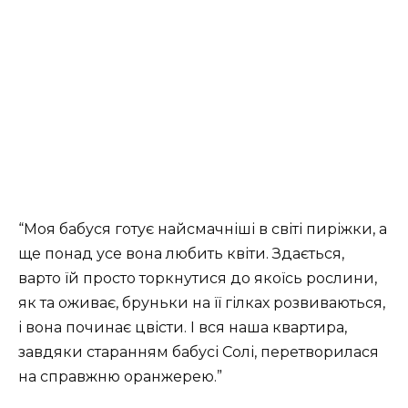
“Моя бабуся готує найсмачніші в світі пиріжки, а
ще понад усе вона любить квіти. Здається,
варто їй просто торкнутися до якоїсь рослини,
як та оживає, бруньки на її гілках розвиваються,
і вона починає цвісти. І вся наша квартира,
завдяки старанням бабусі Солі, перетворилася
на справжню оранжерею.”