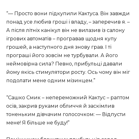
“— Просто вони підкупили Кактуса. Він завжди
понад усе любив гроші і владу, – заперечив я. –
А після літніх канікул він не вилазив із салону
ігрових автоматів – програвав щодня купу
грошей, а наступного дня знову грав. І ті
програші його зовсім не турбували. А його
неймовірна сила? Певно, прибульці давали
йому якісь стимулятори росту. Ось чому він міг
подолати мене одним мізинцем.”
“Сашко Смик – непереможний Кактус – раптом
осів, закрив руками обличчя й заскімлив
тоненьким дівчачим голосочком: — Відпусти
мене! Я більше не буду!”