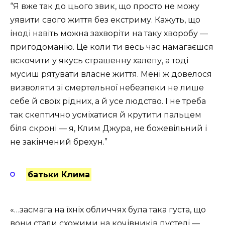
“Я вже так до цього звик, що просто не можу
уявити свого життя без екстриму. Кажуть, що
іноді навіть можна захворіти на таку хворобу —
пригодоманію. Це коли ти весь час намагаєшся
вскочити у якусь страшенну халепу, а тоді
мусиш рятувати власне життя. Мені ж довелося
визволяти зі смертельної небезпеки не лише
себе й своїх рідних, а й усе людство. І не треба
так скептично усміхатися й крутити пальцем
біля скроні — я, Клим Джура, не божевільний і
не закінчений брехун.”
батьки Клима
«…засмага на їхніх обличчях була така густа, що
вони стали схожими на кочівників пустелі —