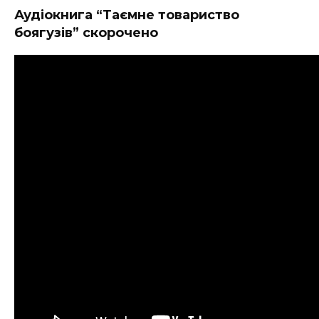
Аудіокнига “Таємне товариство
боягузів” скорочено