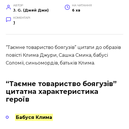
АВТОР
НА ЧИТАННЯ
J. G. (Джей Джи)
6 хв
КОМЕНТАРІ
1
“Таємне товариство боягузів” цитати до образів
повісті Клима Джури, Сашка Смика, бабусі
Соломії, синьомордів, батьків Клима.
“Таємне товариство боягузів”
цитатна характеристика
героїв
Бабуся Клима