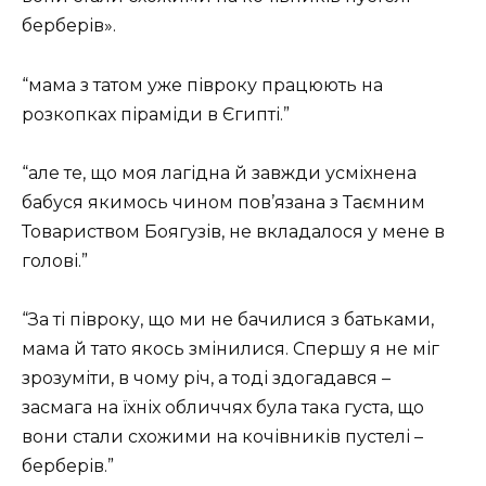
берберів».
“мама з татом уже півроку працюють на
розкопках піраміди в Єгипті.”
“але те, що моя лагідна й завжди усміхнена
бабуся якимось чином пов’язана з Таємним
Товариством Боягузів, не вкладалося у мене в
голові.”
“За ті півроку, що ми не бачилися з батьками,
мама й тато якось змінилися. Спершу я не міг
зрозуміти, в чому річ, а тоді здогадався –
засмага на їхніх обличчях була така густа, що
вони стали схожими на кочівників пустелі –
берберів.”