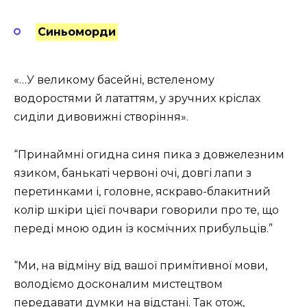
Синьоморди
«…У великому басейні, встеленому
водоростями й лататтям, у зручних кріслах
сиділи дивовижні створіння».
“Принаймні огидна синя пика з довжелезним
язиком, банькаті червоні очі, довгі лапи з
перетинками і, головне, яскраво-блакитний
колір шкіри цієї почвари говорили про те, що
переді мною один із космічних прибульців.”
“Ми, на відміну від вашої примітивної мови,
володіємо досконалим мистецтвом
передавати думки на відстані. Так отож,