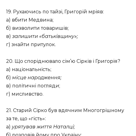
19. Рухаючись по тайзі, Григорій мріяв:
а) вбити Медвина;
б) визволити товаришів;
в)
залишити «батьківщину»;
г) знайти притулок.
20. Що споріднювало сім’ю Сірків і Григорія?
а) національність;
б)
місце народження;
в) політичні погляди;
г) мисливство.
21. Старий Сірко був вдячним Многогрішному
за те, що «гість»:
а)
урятував життя Наталці;
б) розповів йому про Україну;