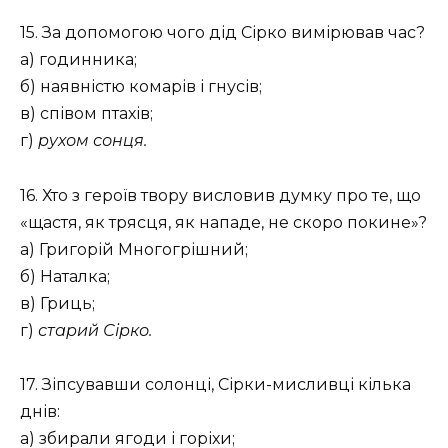
15. За допомогою чого дід Сірко вимірював час?
а) годинника;
б) наявністю комарів і гнусів;
в) співом птахів;
г)
рухом сонця.
16. Хто з героїв твору висловив думку про те, що
«щастя, як трясця, як нападе, не скоро покине»?
а) Григорій Многогрішний;
б) Наталка;
в) Гриць;
г)
старий Сірко.
17. Зіпсувавши солонці, Сірки-мисливці кілька
днів:
а) збирали ягоди і горіхи;