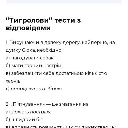
“Тигролови” тести з
відповідями
1. Вирушаючи в далеку дорогу, найперше, на
думку Сірка, необхідно:
а) нагодувати собак;
б) мати гарний настрій;
в) забезпечити себе достатньою кількістю
харчів;
г)
впорядкувати зброю.
2. «П’ятнування» — це змагання на:
а)
зіркість пострілу;
б) швидкий біг;
в) вправність розчиняти шкіру диких тварин;