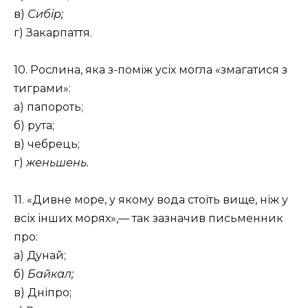
в)
Сибір;
г) Закарпаття.
10. Рослина, яка з-поміж усіх могла «змагатися з
тиграми»:
а) папороть;
б) рута;
в) чебрець;
г)
женьшень.
11. «Дивне море, у якому вода стоїть вище, ніж у
всіх інших морях»,— так зазначив письменник
про:
а) Дунай;
б)
Байкал;
в) Дніпро;