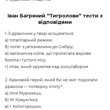
Іван Багряний “Тигролови” тести з
відповідями
1. З драконом у творі асоціюється:
а) тоталітарний режим;
б)
потяг з ув’язненими до Сибіру;
в) залізнична колія, що пролягала вздовж
болота і густого лісу;
г) літак, який кружляв над концтабором.
2. Казковий герой, який би не зміг подолати
дракона — потворну істоту?
а) Ілля Муромець;
б)
М. Кожум’яка;
в) І. Котигорошко;