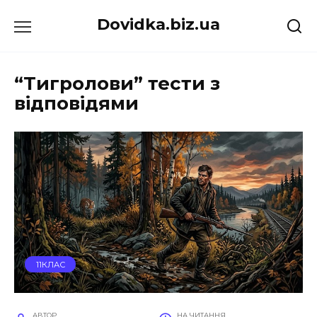
Перейти
Dovidka.biz.ua
до
вмісту
“Тигролови” тести з
відповідями
11КЛАС
АВТОР
НА ЧИТАННЯ