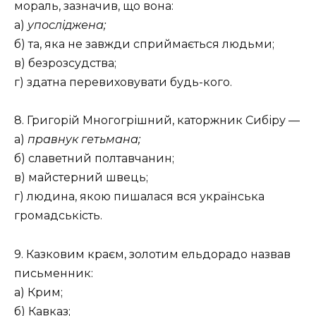
мораль, зазначив, що вона:
а)
упосліджена;
б) та, яка не завжди сприймається людьми;
в) безрозсудства;
г) здатна перевиховувати будь-кого.
8. Григорій Многогрішний, каторжник Сибіру —
а)
правнук гетьмана;
б) славетний полтавчанин;
в) майстерний швець;
г) людина, якою пишалася вся українська
громадськість.
9. Казковим краєм, золотим ельдорадо назвав
письменник:
а) Крим;
б) Кавказ;