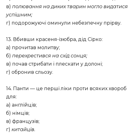
в)
полювання на диких тварин могло видатися
успішним;
г) подорожуючі оминули небезпечну прірву.
13. Вбивши красеня-ізюбра, дід Сірко:
а) прочитав молитву;
б)
перехрестився на схід сонця;
в) почав стрибати і плескати у долоні;
г) обронив сльозу.
14. Панти — це перші ліки проти всяких хвороб
для:
а) англійців;
б) німців;
в) французів;
г)
китайців.