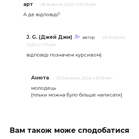
арт
28 Жовтня, 2020 о 10:35 am
А де відповіді?
J. G. (Джей Джи)
автор
29 Жовтня,
2020 о 1:07 pm
відповіді позначені курсивом)
Анюта
25 Березня, 2024 о 8:58 am
молодець
{тільки можна було більше написати}
Вам також може сподобатися