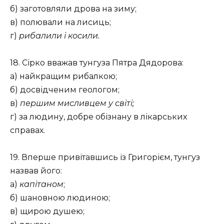
б) заготовляли дрова на зиму;
в) полювали на лисиць;
г)
рибалили і косили.
18. Сірко вважав тунгуза Пятра Дядорова:
а) найкращим рибалкою;
б) досвідченим геологом;
в)
першим мисливцем у світі;
г) за людину, добре обізнану в лікарських
справах.
19. Вперше привітавшись із Григорієм, тунгуз
назвав його:
а)
капітаном
;
б) шановною людиною;
в) щирою душею;