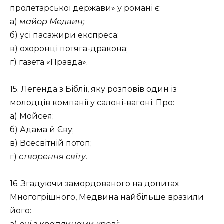
пролетарської держави» у романі є:
а)
майор Медвин;
б) усі пасажири експреса;
в) охоронці потяга-дракона;
г) газета «Правда».
15. Легенда з Біблії, яку розповів один із
молодців компанії у салоні-вагоні. Про:
а) Мойсея;
б) Адама й Єву;
в) Всесвітній потоп;
г)
створення світу.
16. Згадуючи замордованого на допитах
Многогрішного, Медвина найбільше вразили
його: