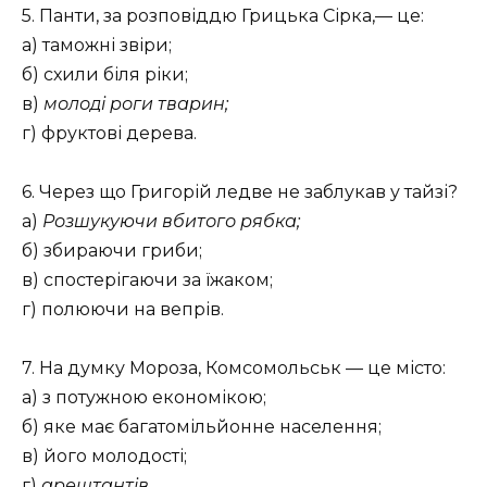
5. Панти, за розповіддю Грицька Сірка,— це:
а) таможні звіри;
б) схили біля ріки;
в)
молоді роги тварин;
г) фруктові дерева.
6. Через що Григорій ледве не заблукав у тайзі?
а)
Розшукуючи вбитого рябка;
б) збираючи гриби;
в) спостерігаючи за їжаком;
г) полюючи на вепрів.
7. На думку Мороза, Комсомольськ — це місто:
а) з потужною економікою;
б) яке має багатомільйонне населення;
в) його молодості;
г)
арештантів
.