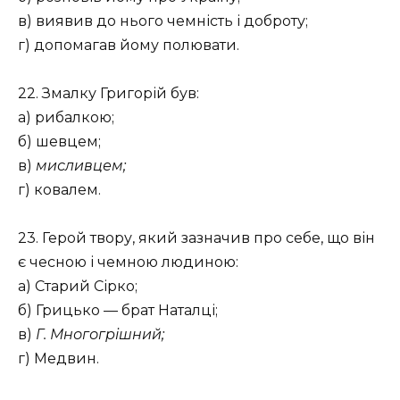
в) виявив до нього чемність і доброту;
г) допомагав йому полювати.
22. Змалку Григорій був:
а) рибалкою;
б) шевцем;
в)
мисливцем;
г) ковалем.
23. Герой твору, який зазначив про себе, що він
є чесною і чемною людиною:
а) Старий Сірко;
б) Грицько — брат Наталці;
в)
Г. Многогрішний;
г) Медвин.