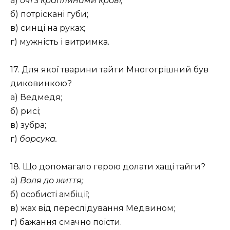
а)
очі з краплинами крові;
б) потріскані губи;
в) синці на руках;
г) мужність і витримка.
17. Для якої тварини тайги Многогрішний був
диковинкою?
а) Ведмедя;
б) рисі;
в) зубра;
г)
борсука.
18. Що допомагало герою долати хащі тайги?
а)
Воля до життя;
б) особисті амбіції;
в) жах від переслідування Медвином;
г) бажання смачно поїсти.