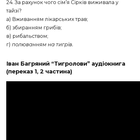
24. За рахунок чого сім’я Сірків виживала у
тайзі?
а) Вживанням лікарських трав;
б) збиранням грибів;
в) рибальством;
г)
полюванням на тигрів.
Іван Багряний “Тигролови” аудіокнига
(переказ 1, 2 частина)