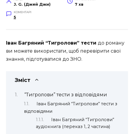
J. G. (Джей Джи)
7 хв
КОМЕНТАРІ
5
Іван Багряний “Тигролови” тести
до роману
ви можете використати, щоб перевірити свої
знання, підготуватися до ЗНО.
Зміст
“Тигролови” тести з відповідями
Іван Багряний “Тигролови” тести з
відповідями
Іван Багряний “Тигролови”
аудіокнига (переказ 1, 2 частина)