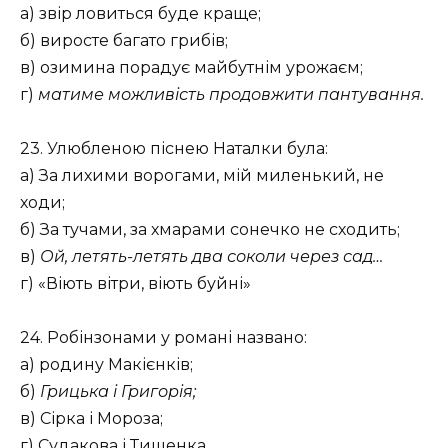
а) звір ловиться буде краще;
б) виросте багато грибів;
в) озимина порадує майбутнім урожаєм;
г)
матиме можливість продовжити пантування.
23. Улюбленою піснею Наталки була:
а) За лихими ворогами, мій миленький, не
ходи;
б) За тучами, за хмарами сонечко не сходить;
в)
Ой, летять-летять два соколи через сад…
г) «Віють вітри, віють буйні»
24. Робінзонами у романі названо:
а) родину Макієнків;
б)
Грицька і Григорія;
в) Сірка і Мороза;
г) Судакова і Тищенка.