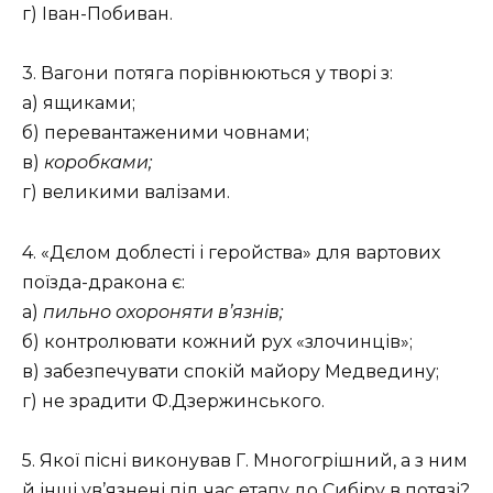
г) Іван-Побиван.
3. Вагони потяга порівнюються у творі з:
а) ящиками;
б) перевантаженими човнами;
в)
коробками;
г) великими валізами.
4. «Дєлом доблесті і геройства» для вартових
поїзда-дракона є:
а)
пильно охороняти в’язнів;
б) контролювати кожний рух «злочинців»;
в) забезпечувати спокій майору Медведину;
г) не зрадити Ф.Дзержинського.
5. Якої пісні виконував Г. Многогрішний, а з ним
й інші ув’язнені під час етапу до Сибіру в потязі?