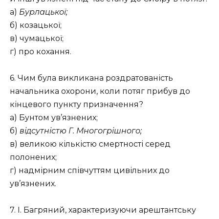
а)
Бурлацької;
б) козацької;
в) чумацької;
г) про кохання.
6. Чим була викликана роздратованість
начальника охорони, коли потяг прибув до
кінцевого пункту призначення?
а) Бунтом ув’язнених;
б)
відсутністю Г. Многогрішного;
в) великою кількістю смертності серед
полонених;
г) надмірним співчуттям цивільних до
ув’язнених.
7. І. Багряний, характеризуючи арештантську