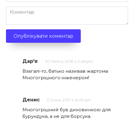
*
Коментар
Дар'я
30 Липня, 2016 о 2:46 pm
Взагалі-то, батько називав жартома
Многогрішного інженером!
Денис
2 Січня, 2017 о 8:09 am
Многогрішний був диковинкою для
бурундука, а не для борсука.