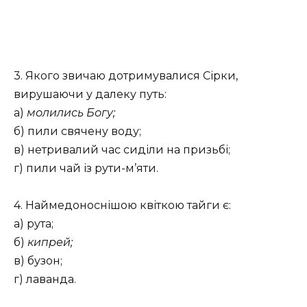
3. Якого звичаю дотримувалися Сірки,
вирушаючи у далеку путь:
а)
молились Богу;
б) пили свячену воду;
в) нетривалий час сиділи на призьбі;
г) пили чай із рути-м’яти.
4. Наймедоноснішою квіткою тайги є:
а) рута;
б)
кипрей;
в) бузон;
г) лаванда.