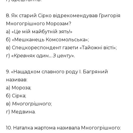
8. Як старий Сірко відрекомендував Григорія
Многогрішного Морозам?
а) «Це мій майбутній зять!»
б) «Мешканець Комсомольська»;
в) Спецкореспондент газети «Тайожні вісті»;
г)
«Кревняк один… З центу».
9. «Нащадком славного роду І. Багряний
називав:
а) Мороза;
б) Сірка;
в)
Многогрішного
;
г) Медвина.
10. Наталка жартома називала Многогрішного: