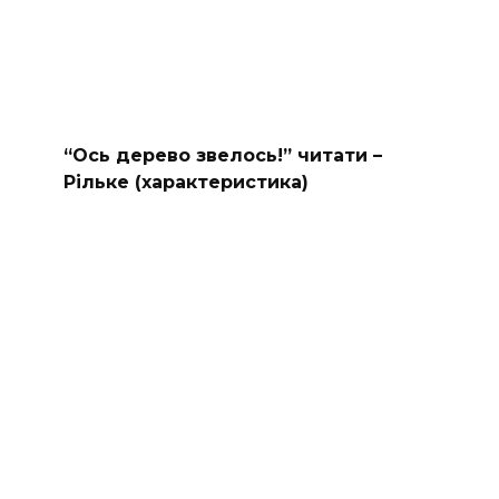
“Ось дерево звелось!” читати –
Рільке (характеристика)