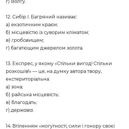
г) Волгу.
12. Сибір І. Багряний називає:
а) екзотичним краєм;
б) місцевістю із суворим кліматом;
в)
гробовищем;
г) багатющим джерелом золота.
13. Експрес, у якому «Стільки вигод! Стільки
розкошів!» — це, на думку автора твору,
екстериторіальна:
а) зона;
б) райська місцевість;
в) благодать;
г)
держава.
14. Втіленням «могутності, сили і гонору своєї