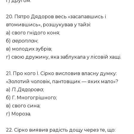
г) другом.
20. Пятро Дядоров весь «засапавшись і
втомившись», розшукував у тайзі:
а) свого гнідого коня;
б)
аероплан
;
в) молодих зубрів;
г) свою дружину, яка заблукала у лісовій хащі.
21. Про кого І. Сірко висловив власну думку:
«Золотий чоловік, пантовщик — яких мало»?
а)
П. Дядорова
;
б) Г. Многогрішного;
в) свого сина;
г) Мороза.
22. Сірко виявив радість дощу через те, що: