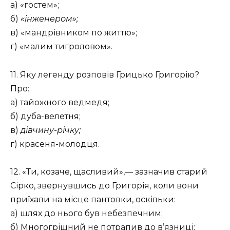
а) «гостем»;
б)
«інженером»;
в) «мандрівником по життю»;
г) «малим тигроловом».
11. Яку легенду розповів Грицько Григорію?
Про:
а) тайожного ведмедя;
б) дуба-велетня;
в)
дівчину-річку;
г) красеня-молодця.
12. «Ти, козаче, щасливий»,— зазначив старий
Сірко, звернувшись до Григорія, коли вони
приїхали на місце пантовки, оскільки:
а) шлях до нього був небезпечним;
б) Многогрішний не потрапив до в’язниці;