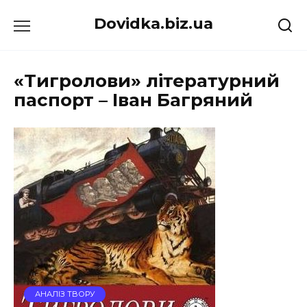
Перейти
Dovidka.biz.ua
до
вмісту
«Тигролови» літературний
паспорт – Іван Багряний
АНАЛІЗ ТВОРУ