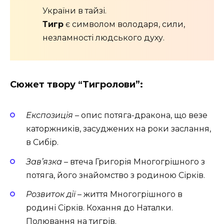
України в тайзі.
Тигр
є символом володаря, сили,
незламності людського духу.
Сюжет твору “Тигролови”
:
Експозиція
– опис потяга-дракона, що везе
каторжників, засуджених на роки заслання,
в Сибір.
Зав’язка
– втеча Григорія Многогрішного з
потяга, його знайомство з родиною Сірків.
Розвиток дії
– життя Многогрішного в
родині Сірків. Кохання до Наталки.
Полювання на тигрів.