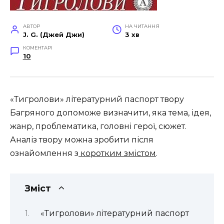
АВТОР
НА ЧИТАННЯ
J. G. (Джей Джи)
3 хв
КОМЕНТАРІ
10
«Тигролови» літературний паспорт твору
Багряного допоможе визначити, яка тема, ідея,
жанр, проблематика, головні герої, сюжет.
Аналіз твору можна зробити після
ознайомлення з
коротким змістом
.
Зміст
«Тигролови» літературний паспорт