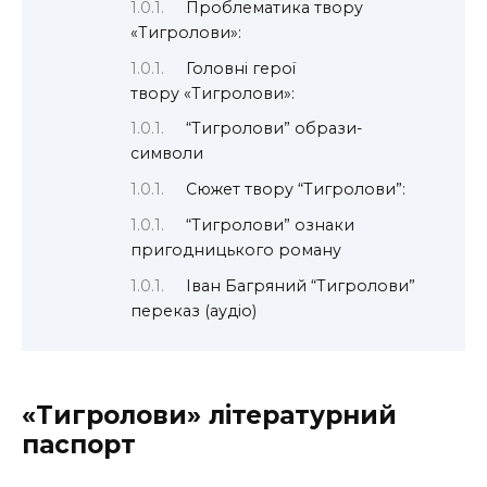
Проблематика твору
«Тигролови»:
Головні герої
твору «Тигролови»:
“Тигролови” образи-
символи
Сюжет твору “Тигролови”:
“Тигролови” ознаки
пригодницького роману
Іван Багряний “Тигролови”
переказ (аудіо)
«Тигролови» літературний
паспорт