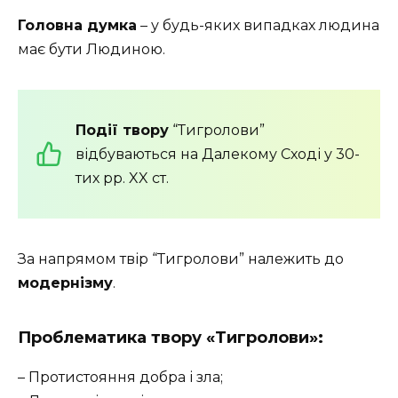
Головна думка
– у будь-яких випадках людина
має бути Людиною.
Події твору
“Тигролови”
відбуваються на Далекому Сході у 30-
тих рр. XX ст.
За напрямом твір “Тигролови” належить до
модернізму
.
Проблематика твору «Тигролови»
:
– Протистояння добра і зла;