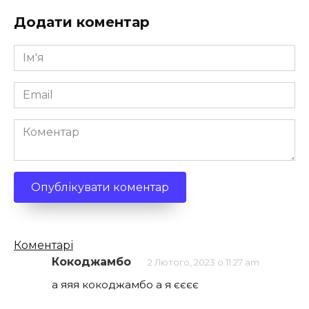
Додати коментар
Ім'я
*
Email
*
Коментар
Кількість
Коментарі
коментарів
Кокоджамбо
2 Лютого, 2023 о 11:27 am
а яяя кокоджамбо а я єєєє