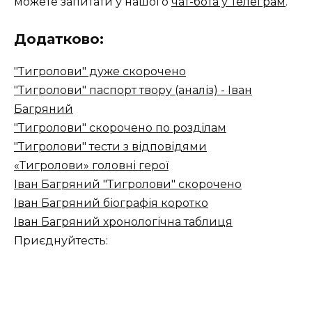
можете запитати у нашого
чат-бота у Телеграм
.
Додатково:
"Тигролови" дуже скорочено
"Тигролови" паспорт твору (аналіз) - Іван
Багряний
"Тигролови" скорочено по розділам
"Тигролови" тести з відповідями
«Тигролови» головні герої
Іван Багряний "Тигролови" скорочено
Іван Багряний біографія коротко
Іван Багряний хронологічна таблиця
Приєднуйтесть: