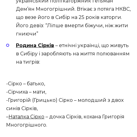
український політкаторжник гетьман
Дем’ян Многогрішний. Втікає з потяга НКВС,
що везе його в Сибір на 25 років каторги.
Його девіз: “Ліпше вмерти біжучи, ніж жити
гниючи”
Родина Сірків
– етнічні українці, що живуть
в Сибіру і заробляють на життя полюванням
на тигрів:
-Сірко – батько,
-Сірчиха – мати,
-Григорій (Грицько) Сірко – молодший з двох
синів Сірків,
–
Наталка Сірко
– дочка Сірків, кохана Григорія
Многогрішного.