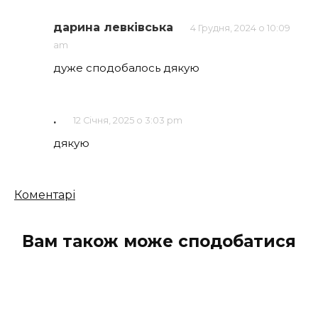
дарина левківська
4 Грудня, 2024 о 10:09
am
дуже сподобалось дякую
.
12 Січня, 2025 о 3:03 pm
дякую
Кількість
Коментарі
коментарів
Вам також може сподобатися