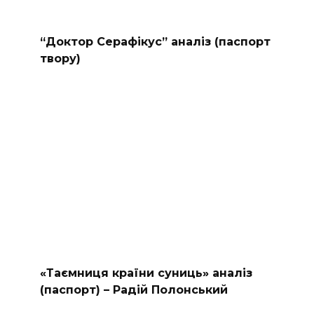
“Доктор Серафікус” аналіз (паспорт
твору)
«Таємниця країни суниць» аналіз
(паспорт) – Радій Полонський