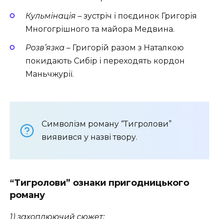
Кульмінація
– зустріч і поєдинок Григорія
Многогрішного та майора Медвина.
Розв’язка
– Григорій разом з Наталкою
покидають Сибір і переходять кордон
Маньчжурії.
Символізм роману “Тигролови”
виявився у назві твору.
“Тигролови” ознаки пригодницького
роману
1) захоплюючий сюжет;