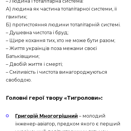
– Людина і тоталітарна система:
А) людина як частина тоталітарної системи, її
гвинтик;
Б) протистояння людини тоталітарній системі.
– Душевна чистота і бруд;
– Щире кохання тих, хто не може бути разом;
– Життя українців поза межами своєї
Батьківщини;
– Двобій життя і смерті;
– Сміливість і чистота винагороджуються
свободою.
Головні герої твору «Тигролови»:
Григорій Многогрішний
– молодий
інженер-авіатор, предком якого є перший