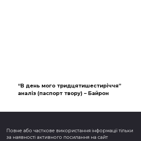
“В день мого тридцятишестиріччя”
аналіз (паспорт твору) – Байрон
Повне або часткове використання інформації тільки
за наявності активного посилання на сайт