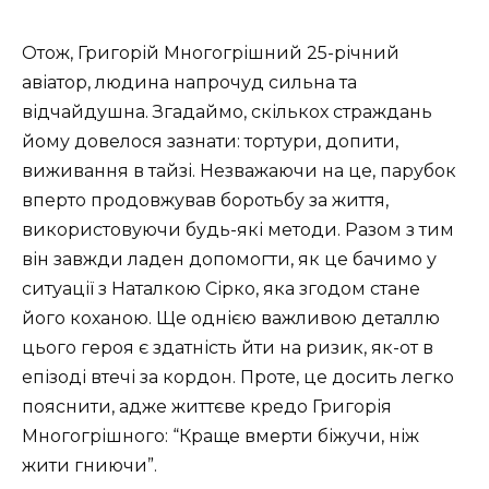
Отож, Григорій Многогрішний 25-річний
авіатор, людина напрочуд сильна та
відчайдушна. Згадаймо, скількох страждань
йому довелося зазнати: тортури, допити,
виживання в тайзі. Незважаючи на це, парубок
вперто продовжував боротьбу за життя,
використовуючи будь-які методи. Разом з тим
він завжди ладен допомогти, як це бачимо у
ситуації з Наталкою Сірко, яка згодом стане
його коханою. Ще однією важливою деталлю
цього героя є здатність йти на ризик, як-от в
епізоді втечі за кордон. Проте, це досить легко
пояснити, адже життєве кредо Григорія
Многогрішного: “Краще вмерти біжучи, ніж
жити гниючи”.