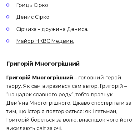
Гриць Сірко
Денис Сірко
Сірчиха – дружина Дениса.
Майор НКВС Медвин.
Григорій Многогрішний
Григорій Многогрішний
– головний герой
твору. Як сам виразився сам автор, Григорій –
“нащадок славного роду”, тобто правнук
Дем’яна Многогрішного. Цікаво спостерігати за
тим, що історія повторюється: як і гетьман,
Григорій бореться за волю, внаслідок чого його
висилають світ за очі.