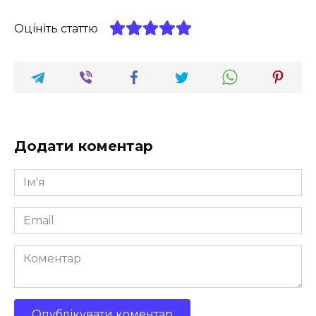
Оцініть статтю
Додати коментар
Ім'я
*
Email
*
Коментар