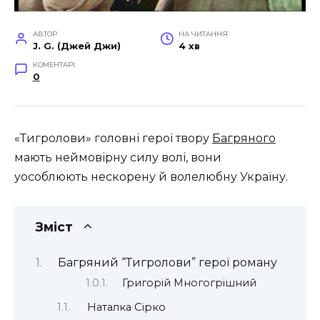
АВТОР
НА ЧИТАННЯ
J. G. (Джей Джи)
4 хв
КОМЕНТАРІ
0
«Тигролови» головні герої твору
Багряного
мають неймовірну силу волі, вони
уособлюють нескорену й волелюбну Україну.
Зміст
Багряний “Тигролови” герої роману
Григорій Многогрішний
Наталка Сірко