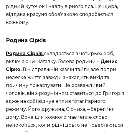
рідний куточок і навіть вірного пса. Ця щира,
віддана красуня обов’язково сподобається
кожному.
Родина Сірків
Родина Сірків
складається з чотирьох осіб,
включаючи Наталку. Голова родини –
Денис
Сірко.
Він справжній хазяїн тайги,але попри
нелегке життя завжди знаходить вихід та
причину пожартувати. Це розважливий
чоловік, він з розумінням ставиться до Григорія,
адже на собі відчув вплив тоталітарного
режиму. Його дружина, Сірчиха, – берегиня
дому. Вона для кожного має тепле слово,
непокоїться, коли рідні довго не повертаються