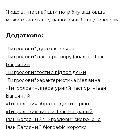
Якщо ви не знайшли потрібну відповідь,
можете запитати у нашого
чат-бота у Телеграм
.
Додатково:
"Тигролови" дуже скорочено
"Тигролови" паспорт твору (аналіз) - Іван
Багряний
"Тигролови" тести з відповідями
"Тигролови" характеристика Медвина
«Тигролови» літературний паспорт - Іван
Багряний
«Тигролови» образ родини Сірків
«Тигролови» читати. Іван Багряний
Іван Багряний "Тигролови" скорочено
Іван Багряний біографія коротко