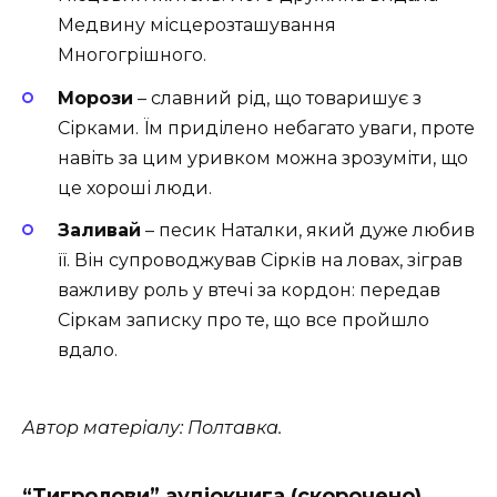
Медвину місцерозташування
Многогрішного.
Морози
– славний рід, що товаришує з
Сірками. Їм приділено небагато уваги, проте
навіть за цим уривком можна зрозуміти, що
це хороші люди.
Заливай
– песик Наталки, який дуже любив
її. Він супроводжував Сірків на ловах, зіграв
важливу роль у втечі за кордон: передав
Сіркам записку про те, що все пройшло
вдало.
Автор матеріалу: Полтавка.
“Тигролови” аудіокнига (скорочено)