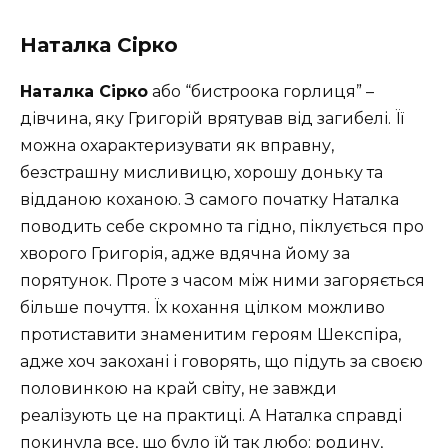
Наталка Сірко
Наталка Сірко
або “бистроока горлиця” –
дівчина, яку Григорій врятував від загибелі. Її
можна охарактеризувати як вправну,
безстрашну мисливицю, хорошу доньку та
відданою коханою. З самого початку Наталка
поводить себе скромно та гідно, піклується про
хворого Григорія, адже вдячна йому за
порятунок. Проте з часом між ними загоряється
більше почуття. Їх кохання цілком можливо
протиставити знаменитим героям Шекспіра,
адже хоч закохані і говорять, що підуть за своєю
половинкою на край світу, не завжди
реалізують це на практиці. А Наталка справді
покинула все, що було їй так любо: родину,