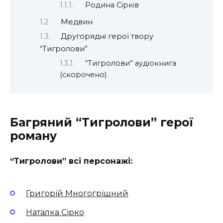
Родина Сірків
Медвин
Другорядні герої твору
“Тигролови”
“Тигролови” аудіокнига
(скорочено)
Багряний “Тигролови” герої
роману
“Тигролови” всі персонажі:
Григорій Многогрішний
Наталка Сірко