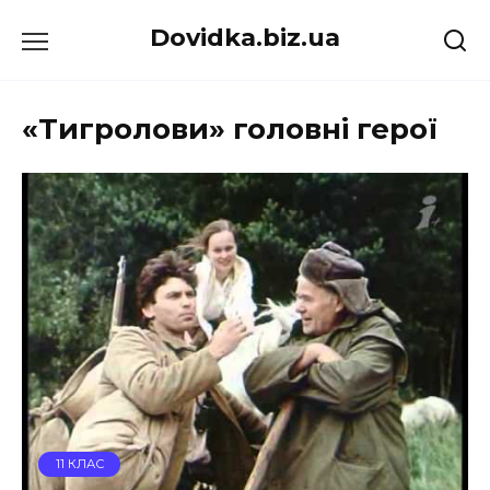
Перейти
Dovidka.biz.ua
до
вмісту
«Тигролови» головні герої
11 КЛАС