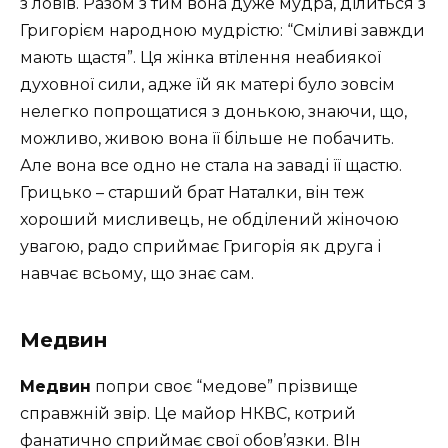
з ловів. Разом з тим вона дуже мудра, ділиться з
Григорієм народною мудрістю: “Сміливі завжди
мають щастя”. Ця жінка втілення неабиякої
духовної сили, адже їй як матері було зовсім
нелегко попрощатися з донькою, знаючи, що,
можливо, живою вона її більше не побачить.
Але вона все одно не стала на заваді її щастю.
Грицько – старший брат Наталки, він теж
хороший мисливець, не обділений жіночою
увагою, радо сприймає Григорія як друга і
навчає всьому, що знає сам.
Медвин
Медвин
попри своє “медове” прізвище
справжній звір. Це майор НКВС, котрий
фанатично сприймає свої обов’язки. ВІн