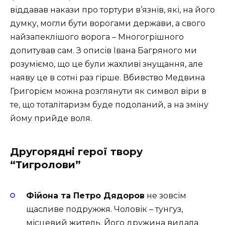
віддавав накази про тортури в’язнів, які, на його
думку, могли бути ворогами держави, а свого
найзапеклішого ворога – Многогрішного
допитував сам. З описів Івана Багряного ми
розуміємо, що це були жахливі знущання, але
наяву це в сотні раз гірше. Вбивство Медвина
Григорієм можна розглянути як символ віри в
те, що тоталітаризм буде подоланий, а на зміну
йому прийде воля.
Другорядні герої твору
“Тигролови”
Фійона та Петро Дядоров
не зовсім
щасливе подружжя. Чоловік – тунгуз,
місцевий житель. Його дружина видала