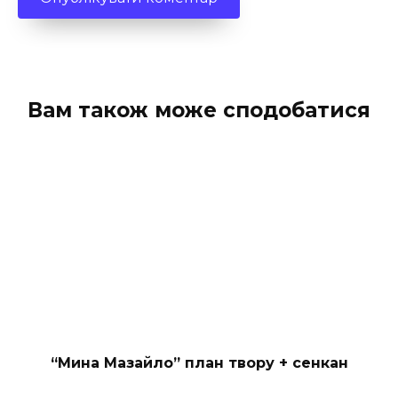
Вам також може сподобатися
“Мина Мазайло” план твору + сенкан