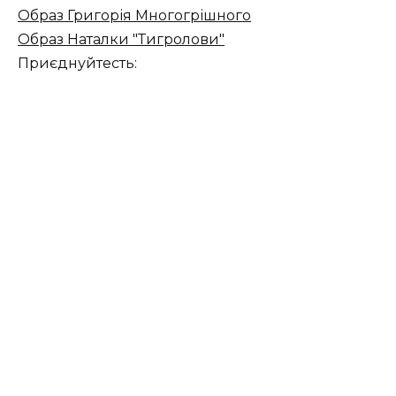
Образ Григорія Многогрішного
Образ Наталки "Тигролови"
Приєднуйтесть: