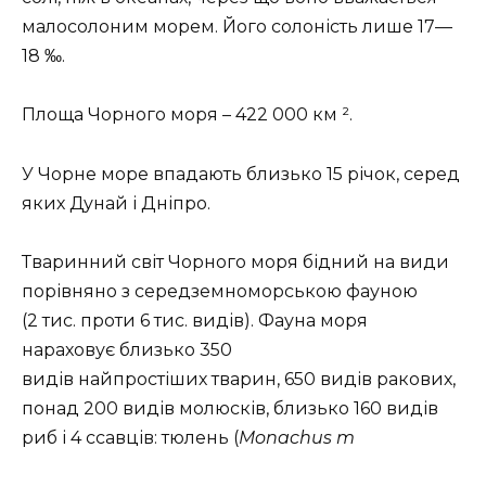
малосолоним морем. Його солоність лише 17—
18 ‰.
Площа Чорного моря – 422 000 км ².
У Чорне море впадають близько 15 річок, серед
яких Дунай і Дніпро.
Тваринний світ Чорного моря бідний на види
порівняно з середземноморською фауною
(2 тис. проти 6 тис. видів). Фауна моря
нараховує близько 350
видів найпростіших тварин, 650 видів ракових,
понад 200 видів молюсків, близько 160 видів
риб і 4 ссавців: тюлень (
Monachus m