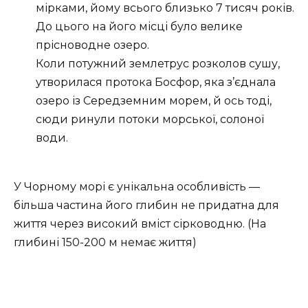
мірками, йому всього близько 7 тисяч років.
До цього на його місці було велике
прісноводне озеро.
Коли
потужний
землетрус
розколов сушу,
утворилася протока Босфор, яка з’єднала
озеро із
Середземним морем
, й ось тоді,
сюди ринули потоки морської, солоної
води.
У Чорному морі є унікальна особливість —
більша частина його глибин не придатна для
життя через високий вміст сірководню. (На
глибині 150-200 м немає життя)