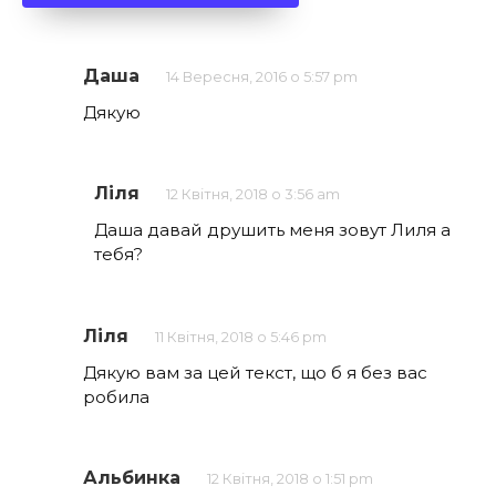
Даша
14 Вересня, 2016 о 5:57 pm
Дякую
Ліля
12 Квітня, 2018 о 3:56 am
Даша давай друшить меня зовут Лиля а
тебя?
Ліля
11 Квітня, 2018 о 5:46 pm
Дякую вам за цей текст, що б я без вас
робила
Альбинка
12 Квітня, 2018 о 1:51 pm