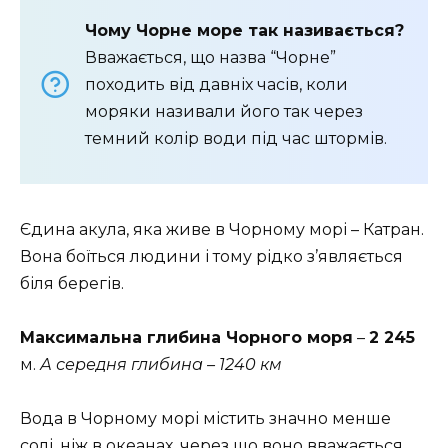
Чому Чорне море так називається?
Вважається, що назва “Чорне”
походить від давніх часів, коли
моряки називали його так через
темний колір води під час штормів.
Єдина акула, яка живе в Чорному морі – Катран.
Вона боїться людини і тому рідко з’являється
біля берегів.
Максимальна глибина Чорного моря
–
2 245
м.
А середня глибина – 1240 км
Вода в Чорному морі містить значно менше
солі, ніж в океанах, через що воно вважається