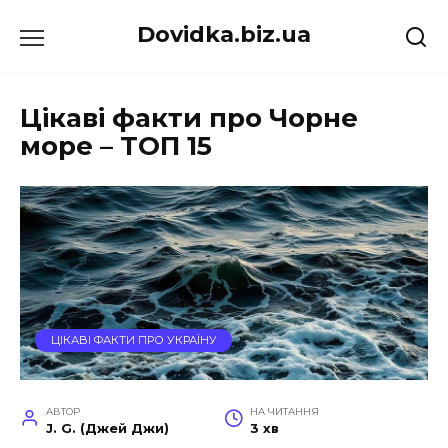
Перейти
Dovidka.biz.ua
до
вмісту
Цікаві факти про Чорне
море – ТОП 15
ЦІКАВІ ФАКТИ ПРО УКРАЇНУ
АВТОР
НА ЧИТАННЯ
J. G. (Джей Джи)
3 хв