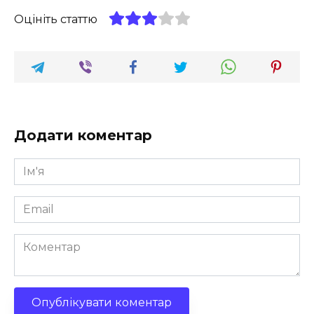
Оцініть статтю
Додати коментар
Ім'я
*
Email
*
Коментар