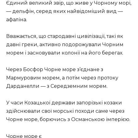
Єдиний великий звір, що живе у Чорному морі,
— дельфін, серед яких найвідоміший вид —
афаліна.
Вважається, що стародавні цивілізації, такі як
давні греки, активно подорожували Чорним
морем і засновували колонії на його берегах.
Через Босфор Чорне море з’єднане з
Мармуровим морем, а потім через протоку
Дарданелли — з Середземним морем.
У часи Козацької держави запорізькі козаки
здійснювали свої морські походи саме через
Чорне море, борючись з Османською імперією.
Чорне море є