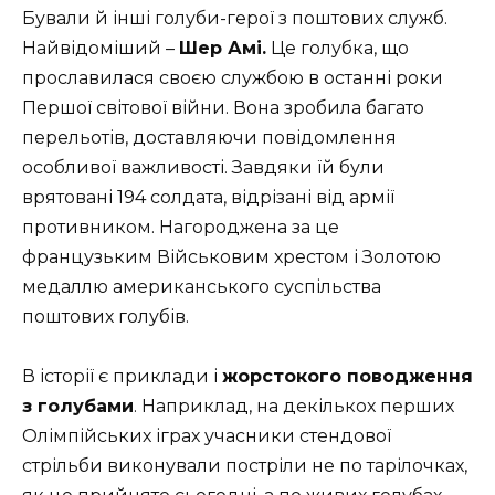
Бували й інші голуби-герої з поштових служб.
Найвідоміший –
Шер Амі.
Це голубка, що
прославилася своєю службою в останні роки
Першої світової війни. Вона зробила багато
перельотів, доставляючи повідомлення
особливої ​​важливості. Завдяки їй були
врятовані 194 солдата, відрізані від армії
противником. Нагороджена за це
французьким Військовим хрестом і Золотою
медаллю американського суспільства
поштових голубів.
В історії є приклади і
жорстокого поводження
з голубами
. Наприклад, на декількох перших
Олімпійських іграх учасники стендової
стрільби виконували постріли не по тарілочках,