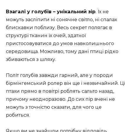
Взагалі у голубів – унікальний зір
. Їх не
можуть засліпити ні сонячне світло, ні спалах
блискавки поблизу. Весь секрет полягає в
структурі тканин їх очей, здатної
пристосовуватися до умов навколишнього
середовища. Можливо, тому дані птиці рідко
збиваються з шляху.
Політ голубів завжди гарний, але у породи
бірмінгемський ролер він ще і незвичайний. Ці
птахи прямо в повітрі роблять сальто назад,
причому неодноразово. До сих пір вчені не
можуть з точністю сказати, для чого це
робиться.
Якщо ви не знайшли потрібну відповідь,