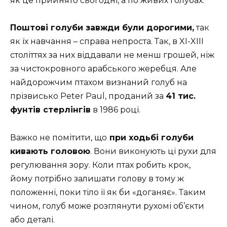
як це прийнято сьогодні, а по живих голубах.
Поштові голуби завжди були дорогими,
так
як їх навчання – справа непроста. Так, в XI-XIII
століттях за них віддавали не менш грошей, ніж
за чистокровного арабського жеребця. Але
найдорожчим птахом визнаний голуб на
прізвисько Peter Paul, проданий за
41 тис.
фунтів стерлінгів
в 1986 році.
Важко не помітити, що
при ходьбі голуби
кивають головою
. Вони виконують ці рухи для
регулювання зору. Коли птах робить крок,
йому потрібно залишати голову в тому ж
положенні, поки тіло її як би «доганяє». Таким
чином, голуб може розглянути рухомі об’єкти
або деталі.