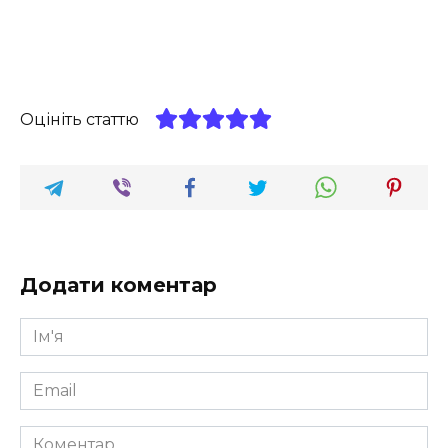
Оцініть статтю
Додати коментар
Ім'я
*
Email
*
Коментар