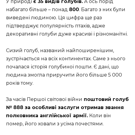
У природі
є 35 видів голубів.
А ось порід
набагато більше – понад
800
. Багато з них були
виведені людиною. Ця цифра ще раз
підтверджує популярність птахів, адже
декоративні голуби дуже красиві і різноманітні.
Сизий голуб, названий найпоширенішим,
зустрічається на всіх континентах. Саме з нього
почалася історія голубиної пошти. Є дані, що
людина змогла приручити його більше 5 000
років тому.
За часів Першої світової війни
поштовий голуб
№ 888 за особливі заслуги отримав звання
полковника англійської армії.
Коли він
помер, його ховали з усіма почестями.