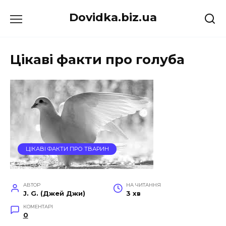
Перейти
Dovidka.biz.ua
до
вмісту
Цікаві факти про голуба
ЦІКАВІ ФАКТИ ПРО ТВАРИН
АВТОР
НА ЧИТАННЯ
J. G. (Джей Джи)
3 хв
КОМЕНТАРІ
0