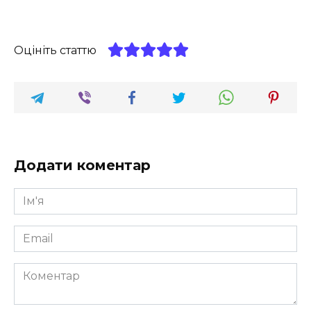
Оцініть статтю
Додати коментар
Ім'я
*
Email
*
Коментар