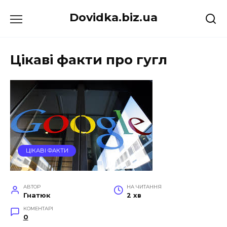
Перейти
Dovidka.biz.ua
до
вмісту
Цікаві факти про гугл
ЦІКАВІ ФАКТИ
АВТОР
НА ЧИТАННЯ
Гнатюк
2 хв
КОМЕНТАРІ
0