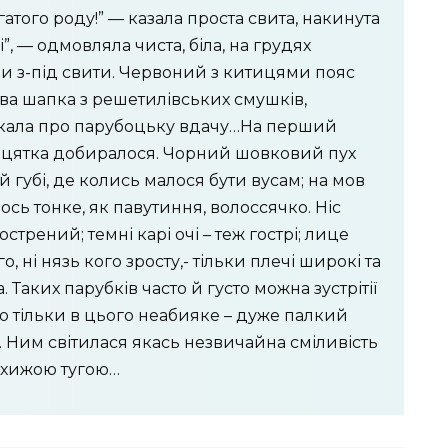
атого роду!” — казала проста свита, накинута
”, — одмовляла чиста, біла, на грудях
и з-під свити. Червоний з китицями пояс
сива шапка з решетилівських смушків,
кала про парубоцьку вдачу…На перший
адцятка добиралося. Чорний шовковий пух
 губі, де колись малося бути вусам; на мов
лось тонке, як павутиння, волоссячко. Ніс
стрений; темні карі очі – теж гострі; лице
о, ні нязь кого зросту,- тільки плечі широкі та
 Таких парубків часто й густо можна зустрітії
но тільки в цього неабияке – дуже палкий
. Ним світилася якась незвичайна сміливість
ь хижою тугою…