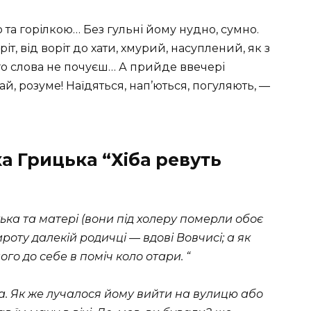
 та горілкою… Без гульні йому нудно, сумно.
іт, від воріт до хати, хмурий, насуплений, як з
ого слова не почуєш… А прийде ввечері
й, розуме! Наїдяться, нап’ються, погуляють, —
а Грицька “Хіба ревуть
тька та матері (вони під холеру померли обоє
оту далекій родичці — вдові Вовчисі; а як
його до себе в поміч коло отари.
“
а. Як же лучалося йому вийти на вулицю або