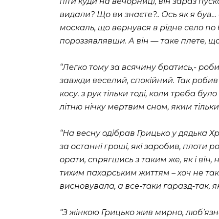
піти куди на вечорниці, він зараз пуска
видали? Що ви знаєте?.. Ось як я був… о
москаль, що вернувся в рідне село по 
пороззявлявши. А він — таке плете, що 
“Легко тому за всячину братись,- робить
завжди веселий, спокійний. Так робив 
косу. з рук тільки тоді, коли треба бул
літню нічку мертвим сном, яким тільк
“На весну одібрав Грицько у дядька Х
за останні гроші, які заробив, плоти 
орати, спрягшись з таким же, як і він
тихим пахарським життям – хоч не та
висновувала, а все-таки гаразд-так, як
“З жінкою Грицько жив мирно, люб’язно: