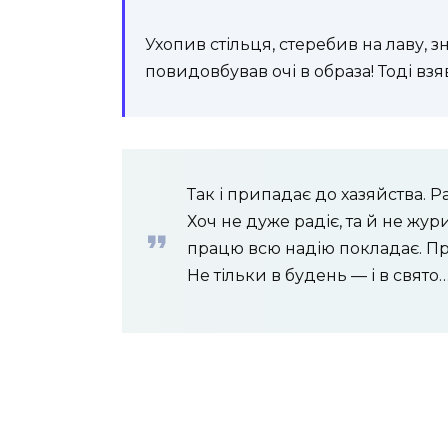
Ухопив стільця, стеребив на лаву, зн
повидовбував очі в образа! Тоді взяв 
Так і припадає до хазяйства. Ран
Хоч не дуже радіє, та й не жур
працю всю надію покладає. При
Не тільки в будень — і в свято