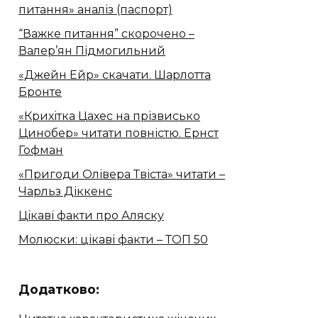
питання» аналіз (паспорт)
“Важке питання” скорочено –
Валер’ян Підмогильний
«Джейн Ейр» скачати. Шарлотта
Бронте
«Крихітка Цахес на прізвисько
Цинобер» читати повністю. Ернст
Гофман
«Пригоди Олівера Твіста» читати –
Чарльз Діккенс
Цікаві факти про Аляску
Молюски: цікаві факти – ТОП 50
Додатково: