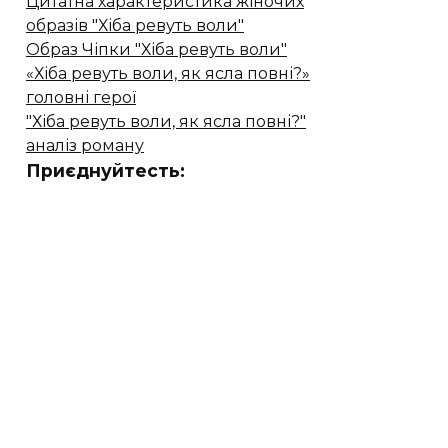
Цитатна характеристика жіночих
образів "Хіба ревуть воли"
Образ Чіпки "Хіба ревуть воли"
«Хіба ревуть воли, як ясла повні?»
головні герої
"Хіба ревуть воли, як ясла повні?"
аналіз роману
Приєднуйтесть: