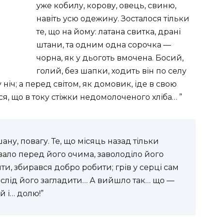
уже кобилу, корову, овець, свиню,
навіть усю одежину. Зосталося тільки
те, що на йому: латана свитка, драні
штани, та одним одна сорочка —
чорна, як у дьоготь вмочена. Босий,
голий, без шапки, ходить він по селу
 ніч; а перед світом, як домовик, іде в свою
ося, що в току стіжки недомолоченого хліба… ”
ну, повагу. Те, що місяць назад тільки
вало перед його очима, заволоділо його
и, збирався добро робити; грів у серці сам
 слід його загладити… А вийшло так… що —
й і… долю!”