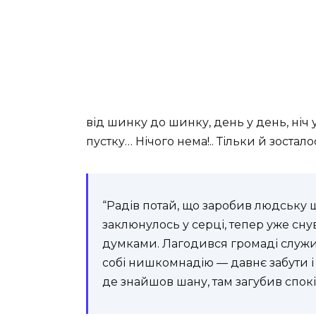
від шинку до шинку, день у день, ніч у
пустку… Нічого нема!.. Тільки й зостал
“Радів потай, що заробив людську ша
заклюнулось у серці, тепер уже сну
думками. Лагодився громаді служит
собі нишкомнадію — давнє забути і
де знайшов шану, там загубив спокі