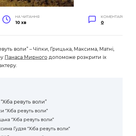
НА ЧИТАННЯ
КОМЕНТАРІ
10 хв
0
вуть воли” – Чіпки, Грицька, Максима, Матні,
ру
Панаса Мирного
допоможе розкрити їх
актеру.
“Хіба ревуть воли”
и “Хіба ревуть воли”
ька “Хіба ревуть воли”
има Гудзя “Хіба ревуть воли”