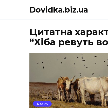
Перейти
Dovidka.biz.ua
до
вмісту
Цитатна харак
“Хіба ревуть в
10 КЛАС