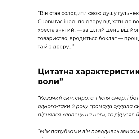
“Він став солодити свою душу гульнею
Сновигає іноді по двору від хати до вор
хреста знятий, — за цілий день від й
товариство, вродиться боклаг — проща
та й з двору…”
Цитатна характеристик
воли”
“Козачий син, сирота. Після смерті ба
одного-таки й року громада оддала сир
піднявся хлопець на ноги, то дід узяв 
“Між парубками він поводивсь звисок