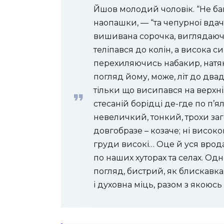
Йшов молодий чоловік. “Не баг
наопашки, — “та чепурної вдачі
вишивана сорочка, виглядаюч
теліпався до колін, а висока 
перехиляючись набакир, натя
погляд йому, може, літ до дв
тільки що висипався на верхній
стесаній борідці де-где по п’я
невеличкий, тонкий, трохи заго
довгобразе – козаче; ні високог
груди високі… Оце й уся врода.
по наших хуторах та селах. Од
погляд, бистрий, як блискавка
і духовна міць, разом з якоюс