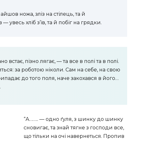
айшов ножа, зліз на стілець, та й
— увесь хліб з’їв, та й побіг на грядки.
о встає, пізно лягає, — та все в полі та в полі.
иться: за роботою ніколи. Сам на себе, на свою
падає до того поля, наче закохався в його…
…
“А…….. — одно ґуля, з шинку до шинку
сновигає, та знай тягне з господи все,
що тільки на очі навернеться. Пропив