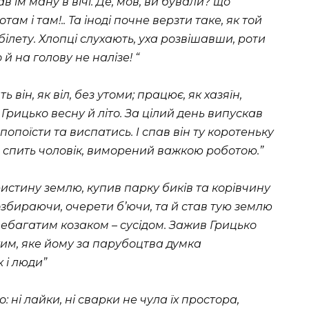
в їм ману в вічі. Де, мов, ви бували? що
там і там!.. Та іноді почне верзти таке, як той
білету. Хлопці слухають, уха розвішавши, роти
й на голову не налізе! “
 він, як віл, без утоми; працює, як хазяїн,
Грицько весну й літо. За цілий день випускав
о попоїсти та виспатись. І спав він ту коротеньку
и спить чоловік, виморений важкою роботою.”
ристину землю, купив парку биків та корівчину
розбираючи, очерети б’ючи, та й став тую землю
, небагатим козаком – сусідом. Зажив Грицько
ким, яке йому за парубоцтва думка
 і люди”
 ні лайки, ні сварки не чула їх простора,