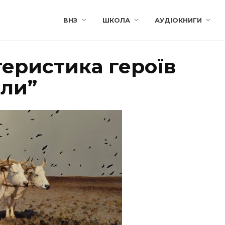
ВНЗ
ШКОЛА
АУДІОКНИГИ
теристика героїв
оли”