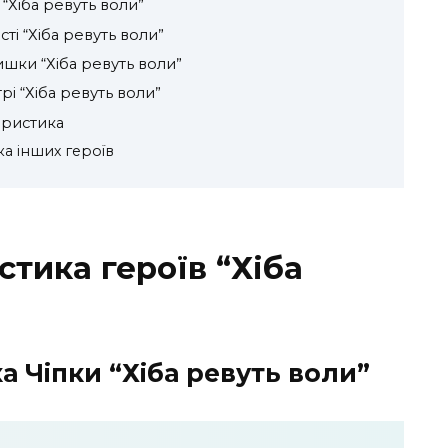
“Хіба ревуть воли”
ті “Хіба ревуть воли”
шки “Хіба ревуть воли”
і “Хіба ревуть воли”
еристика
а інших героїв
тика героїв “Хіба
 Чіпки “Хіба ревуть воли”