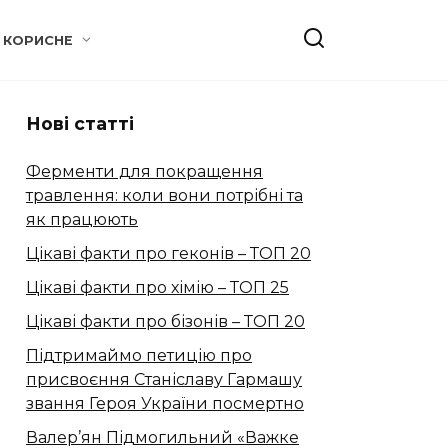
КОРИСНЕ
Нові статті
Ферменти для покращення
травлення: коли вони потрібні та
як працюють
Цікаві факти про геконів – ТОП 20
Цікаві факти про хімію – ТОП 25
Цікаві факти про бізонів – ТОП 20
Підтримаймо петицію про
присвоєння Станіславу Гармашу
звання Героя України посмертно
Валер’ян Підмогильний «Важке