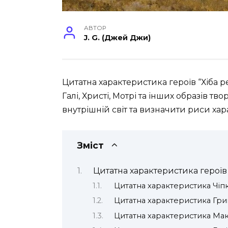
АВТОР
J. G. (Джей Джи)
Цитатна характеристика героїв “Хіба ре
Галі, Христі, Мотрі та інших образів тво
внутрішній світ та визначити риси хар
Зміст
Цитатна характеристика героїв 
Цитатна характеристика Чіпк
Цитатна характеристика Гриц
Цитатна характеристика Макс