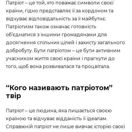
Патріот – це той, хто поважає символи своєї
країни, гідно представляє її за кордоном та
відчуває відповідальність за її майбутнє.
Патріотизм також означає готовність
об’єднатися з іншими громадянами для
досягнення спільних цілей і захисту загального
добробуту. Бути патріотом – це бути активним
учасником життя своєї країни і прагнути до
того, щоб вона розвивалася та процвітала.
“Кого називають патріотом”
твір
Патріот – це людина, яка пишається своєю
країною та відчуває відданість її ідеалам.
Справжній патріот не лише вивчає історію своєї