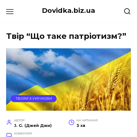
Перейти
Dovidka.biz.ua
до
вмісту
Твір “Що таке патріотизм?”
ТВОРИ З УКР МОВИ
АВТОР
НА ЧИТАННЯ
J. G. (Джей Джи)
3 хв
КОМЕНТАРІ