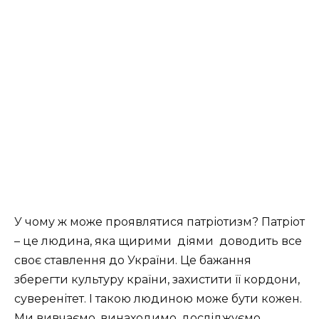
У чому ж може проявлятися патріотизм? Патріот
– це людина, яка щирими діями доводить все
своє ставлення до України. Це бажання
зберегти культуру країни, захистити її кордони,
суверенітет. І такою людиною може бути кожен.
Ми вивчаємо, винаходимо, досліджуємо,