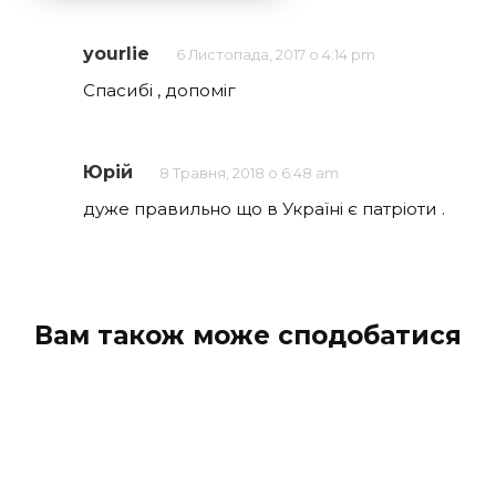
yourlie
6 Листопада, 2017 о 4:14 pm
Спасибі , допоміг
Юрій
8 Травня, 2018 о 6:48 am
дуже правильно що в Україні є патріоти .
Вам також може сподобатися