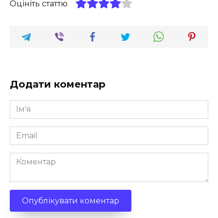
Оцініть статтю
Додати коментар
Ім'я
*
Email
*
Коментар