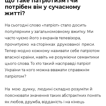
Що таке патріотизм і чи
потрібен він у сучасному
житті?
На сьогодні слово «патріот» стало досить
популярним у загальномовному вжитку. Ми
часто чуємо його з екранів телевізора,
прочитуємо на сторінках друкованої преси.
Тепер модно кожному називати себе патріотом
власної країни, навіть не розуміючи семантики
цього слова. То хто такий насправді патріот
України та кого можна вважати справжнім
патріотом?
На мою думку, людині складно розуміти й
пояснювати значення таких абстрактних понять
як любов, дружба, відданість і на кінець