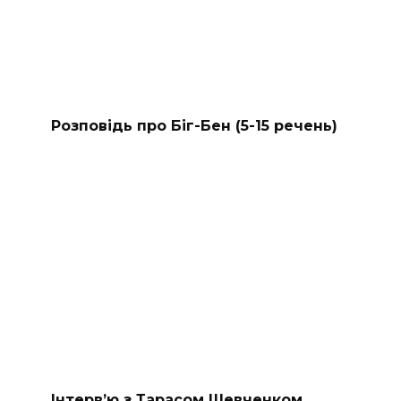
Розповідь про Біг-Бен (5-15 речень)
Інтерв’ю з Тарасом Шевченком