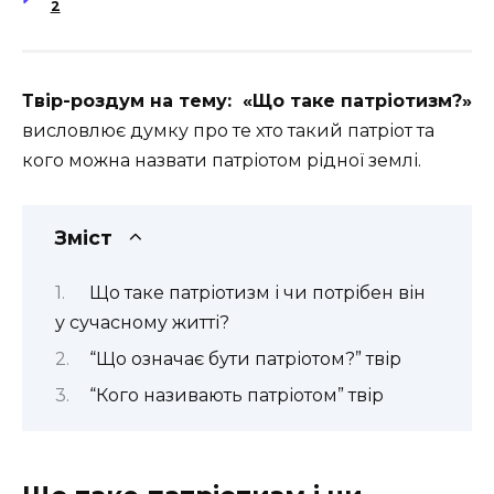
2
Твір-роздум на тему: «Що таке патріотизм?»
висловлює думку про те хто такий патріот та
кого можна назвати патріотом рідної землі.
Зміст
Що таке патріотизм і чи потрібен він
у сучасному житті?
“Що означає бути патріотом?” твір
“Кого називають патріотом” твір