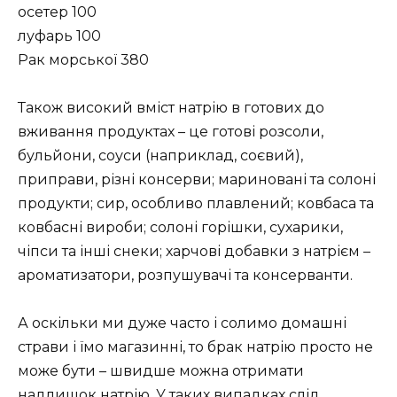
осетер 100
луфарь 100
Рак морської 380
Також високий вміст натрію в готових до
вживання продуктах – це готові розсоли,
бульйони, соуси (наприклад, соєвий),
приправи, різні консерви; мариновані та солоні
продукти; сир, особливо плавлений; ковбаса та
ковбасні вироби; солоні горішки, сухарики,
чіпси та інші снеки; харчові добавки з натрієм –
ароматизатори, розпушувачі та консерванти.
А оскільки ми дуже часто і солимо домашні
страви і їмо магазинні, то брак натрію просто не
може бути – швидше можна отримати
надлишок натрію. У таких випадках слід