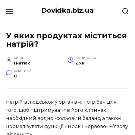
Перейти
Dovidka.biz.ua
до
вмісту
У яких продуктах міститься
натрій?
АВТОР
НА ЧИТАННЯ
Гнатюк
2 хв
КОМЕНТАРІ
0
Натрій в людському організмі потрібен для
того, щоб підтримувати в його клітинах
необхідний водно -сольовий баланс, а також
нормалізувати функції нирок і нервово- м’язову
діяльність.