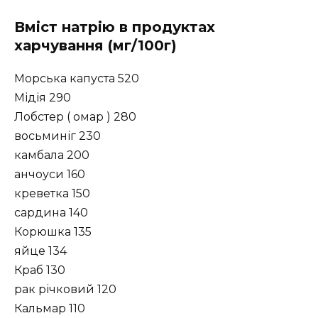
Вміст натрію в продуктах
харчування (мг/100г)
Морська капуста 520
Мідія 290
Лобстер ( омар ) 280
восьминіг 230
камбала 200
анчоуси 160
креветка 150
сардина 140
Корюшка 135
яйце 134
Краб 130
рак річковий 120
Кальмар 110