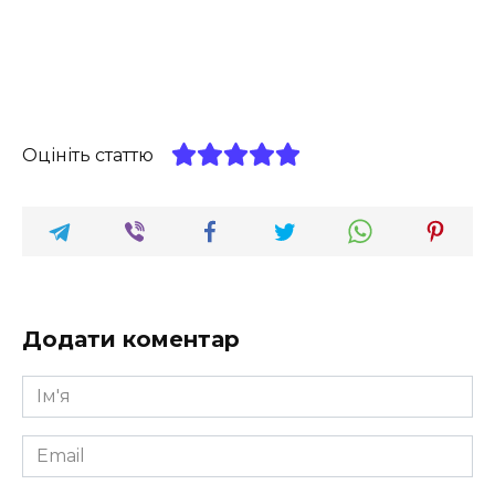
Оцініть статтю
Додати коментар
Ім'я
*
Email
*