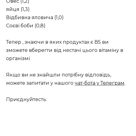
Овес (1,2)
яйця (1,3)
Відбивна яловича (1,0)
Соєві боби (0,8)
Тепер , знаючи в яких продуктах є В5 ви
зможете вберегти від нестачі цього вітаміну в
організмі.
Якщо ви не знайшли потрібну відповідь,
можете запитати у нашого
чат-бота у Телеграм
.
Приєднуйтесть: