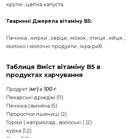
крупи , цвітна капуста.
Тваринні Джерела вітаміну В5:
Печінка , нирки , серце , мозок , птиця , яйця ,
молоко і молочні продукти , ікра риб.
Таблиця Вміст вітаміну В5 в
продуктах харчування
Продукт (
мг)
в
100 г
Пекарські дріжджі (11)
Печінка свиняча (5)
Проростки пшениці (2)
Горіхи ( наприклад , волоські ) (2)
курка (1,2)