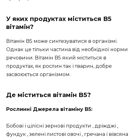
У яких продуктах міститься В5
вітамін?
Вітамін B5 може синтезуватися в організмі.
Однак це тільки частина від необхідної норми
речовини. Вітамін B5 який міститься в
продуктах, як рослин так і тварин, добре
засвоюється організмом.
Де міститься вітамін B5?
Рослинні Джерела вітаміну В5:
Бобові і цілісні зернові продукти , дріжджі ,
фундук , зелені листові овочі , гречана і вівсяна