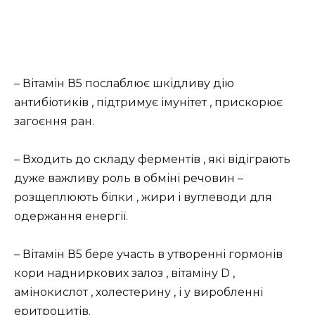
– Вітамін В5 послаблює шкідливу дію
антибіотиків , підтримує імунітет , прискорює
загоєння ран.
– Входить до складу ферментів , які відіграють
дуже важливу роль в обміні речовин –
розщеплюють білки , жири і вуглеводи для
одержання енергії.
– Вітамін В5 бере участь в утворенні гормонів
кори надниркових залоз , вітаміну D ,
амінокислот , холестерину , і у виробленні
еритроцитів.