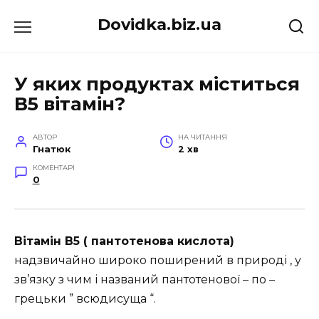
Перейти
Dovidka.biz.ua
до
вмісту
У яких продуктах міститься
В5 вітамін?
АВТОР
НА ЧИТАННЯ
Гнатюк
2 хв
КОМЕНТАРІ
0
Вітамін B5 ( пантотенова кислота)
надзвичайно широко поширений в природі , у
зв’язку з чим і названий пантотенової – по –
грецьки ” всюдисуща “.