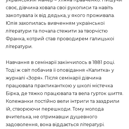
своє, дівчина ховала свої рукописи та навіть
закопувала їх від дядька, у якого проживала.
Юлія захопилась вивченням української
літератури та почала стежити за творчістю
Франка, котрий став проводирем галицької
літератури.
Навчання в семінарії закінчилось в 1881 році.
Тоді ж світ побачив її оповідання «Калитка» у
журналі «Зоря». Після семінарії дівчина
працювала практиканткою у школі містечка
Бірка, де тяжко працювала та вела гурток шиття.
Колежанки постійно вели інтриги та заздрили
їй, створюючи перешкоди. Тому молода
вчителька, не отримавши душевного
задоволення, вона віддається літературі.