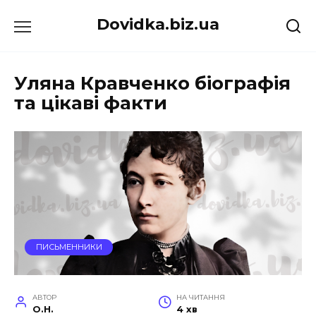
Перейти
Dovidka.biz.ua
до
вмісту
Уляна Кравченко біографія
та цікаві факти
ПИСЬМЕННИКИ
АВТОР
НА ЧИТАННЯ
O.H.
4 хв