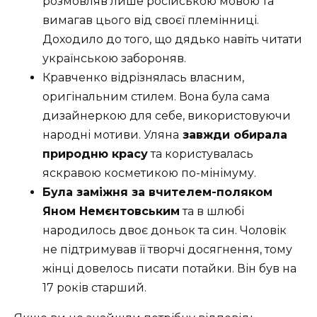
розмовляв лише російською мовою та
вимагав цього від своєї племінниці.
Доходило до того, що дядько навіть читати
українською забороняв.
Кравченко відрізнялась власним,
оригінальним стилем. Вона була сама
дизайнеркою для себе, використовуючи
народні мотиви. Уляна
завжди обирала
природню красу
та користувалась
яскравою косметикою по-мінімуму.
Була заміжня за вчителем-поляком
Яном Немєнтовським
та в шлюбі
народилось двоє доньок та син. Чоловік
не підтримував її творчі досягнення, тому
жінці довелось писати потайки. Він був на
17 років старший.