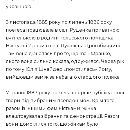
українкою.
З листопада 1885 року по липень 1886 року
поетеса працювала в селі Руденка приватною
вчителькою в родині польського поміщика.
Наступні 2 роки в селі Лужок на Дрогобиччині.
Там вона дізналась про те, що Іван Франко,
якого вона сильно кохала, одружився. Через рік
по тому Юлія Шнайдер «помстилась» йому,
вийшовши заміж за набагато старшого поляка.
У травні 1887 року поетеса вперше публікує свої
твори під вибраним псевдонімом. Крім того,
разом із іншими феміністками, жінка
влаштовувала зібрання та демонстрації. Разом
вони домоглися того, що жінкам було