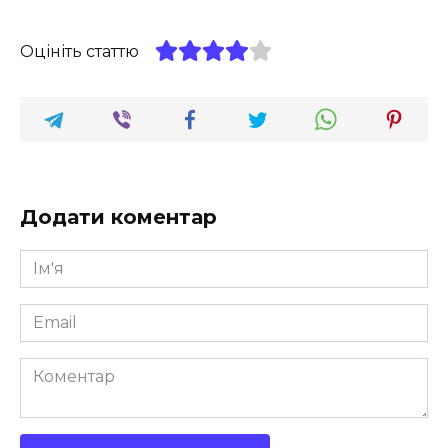
Оцініть статтю
Додати коментар
Ім'я
*
Email
*
Коментар