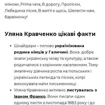
мімози, Prima vera, В дорогу, Проліски,
Лебедина пісня, В житті є щось, Шелести нам,
барвіночку!
Уляна Кравченко цікаві факти
Шнайдери – типово
українізована
родина німців у Галичині.
Вона
добре
знали українську мову та культуру, а також
родичалися з корінним населенням. Тому
змалечку дівчина росла на польських і
українських легенда та піснях, котрі
виконувала мати письменниці.
Уляна Кравченко активно
листувалась з
Іваном Франко
.
Вони писали один
одному листи з листопада 1883 року і до