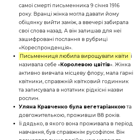
самої смерті письменника 9 січня 1916
року. Вранці жінка могла давати йому
обіцянку вийти заміж, а ввечері забирала
свої слова назад. А він залишав для неї
зашифровані послання в рубриці
«Кореспронденція».
Письменниця любила вирощувати квіти
і
називала себе «
Королевою цвітів
». Жінка
активно вивчала місцеву флору, мала гарні
квітники, справжній квітковий годинник
та записувала в нотатник рідкісні назви
рослин.
Уляна Кравченко була вегетаріанкою
та
довгожителькою, проживши 88 років.
Її дядько, в якого вона проживала в період
навчання, був справжнім русофілом. Він