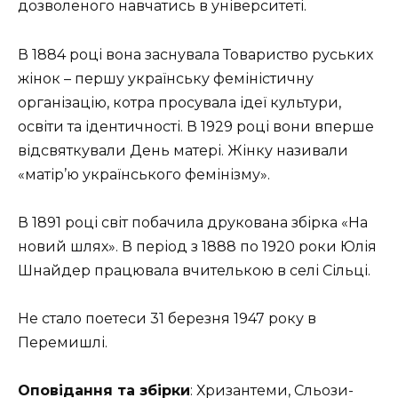
дозволеного навчатись в університеті.
В 1884 році вона заснувала Товариство руських
жінок – першу українську феміністичну
організацію, котра просувала ідеї культури,
освіти та ідентичності. В 1929 році вони вперше
відсвяткували День матері. Жінку називали
«матір’ю українського фемінізму».
В 1891 році світ побачила друкована збірка «На
новий шлях». В період з 1888 по 1920 роки Юлія
Шнайдер працювала вчителькою в селі Сільці.
Не стало поетеси 31 березня 1947 року в
Перемишлі.
Оповідання та збірки
: Хризантеми, Сльози-