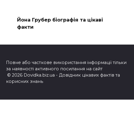
Йона Грубер біографія та цікаві
факти
Повне або часткове використання інформації тільки
за наявності активного посилання на сайт
© 2026 Dovidka.biz.ua - Довідник цікавих фактів та
корисних знань