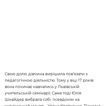
Свою долю дівчина вирішила пов’язати з
педагогічною діяльністю. Тому у віці 17 років
вона починає навчатись у Львівській
учительській семінарії. Саме тоді Юлія
Шнайдер вибрала собі
псевдонім на
український манер – Уляна Кравченко. Пишучи