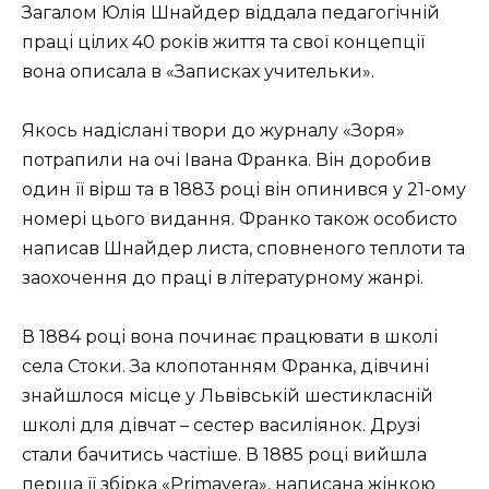
Загалом Юлія Шнайдер віддала педагогічній
праці цілих 40 років життя та свої концепції
вона описала в «Записках учительки».
Якось надіслані твори до журналу «Зоря»
потрапили на очі Івана Франка. Він доробив
один її вірш та в 1883 році він опинився у 21-ому
номері цього видання. Франко також особисто
написав Шнайдер листа, сповненого теплоти та
заохочення до праці в літературному жанрі.
В 1884 році вона починає працювати в школі
села Стоки. За клопотанням Франка, дівчині
знайшлося місце у Львівській шестикласній
школі для дівчат – сестер василіянок. Друзі
стали бачитись частіше. В 1885 році вийшла
перша її збірка «Primavera», написана жінкою