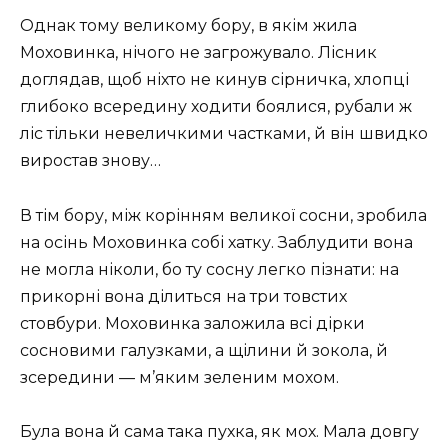
Однак тому великому бору, в якім жила
Моховинка, нічого не загрожувало. Лісник
доглядав, щоб ніхто не кинув сірничка, хлопці
глибоко всередину ходити боялися, рубали ж
ліс тільки невеличкими частками, й він швидко
виростав знову…
В тім бору, між корінням великої сосни, зробила
на осінь Моховинка собі хатку. Заблудити вона
не могла ніколи, бо ту сосну легко пізнати: на
прикорні вона ділиться на три товстих
стовбури. Моховинка заложила всі дірки
сосновими галузками, а щілини й зокола, й
зсередини — м’яким зеленим мохом.
Була вона й сама така пухка, як мох. Мала довгу