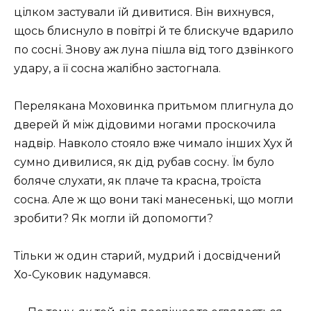
цілком застували їй дивитися. Він вихнувся,
щось блиснуло в повітрі й те блискуче вдарило
по сосні. Знову аж луна пішла від того дзвінкого
удару, а її сосна жалібно застогнала.
Перелякана Моховинка притьмом плигнула до
дверей й між дідовими ногами проскочила
надвір. Навколо стояло вже чимало інших Хух й
сумно дивилися, як дід рубав сосну. Їм було
боляче слухати, як плаче та красна, троїста
сосна. Але ж що вони такі манесенькі, що могли
зробити? Як могли їй допомогти?
Тільки ж один старий, мудрий і досвідчений
Хо-Суковик надумався.