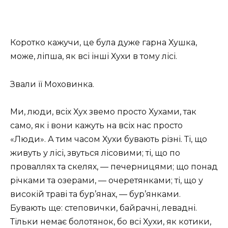
Коротко кажучи, це була дуже гарна Хушка,
може, ліпша, як всі інші Хухи в тому лісі.
Звали її Моховинка.
Ми, люди, всіх Хух звемо просто Хухами, так
само, як і вони кажуть на всіх нас просто
«Люди». А тим часом Хухи бувають різні. Ті, що
живуть у лісі, звуться лісовими; ті, що по
проваллях та скелях, — печерницями; що понад
річками та озерами, — очеретянками; ті, що у
високій траві та бур’янах, — бур’янками.
Бувають ще: степовички, байрачні, левадні.
Тільки немає болотянок, бо всі Хухи, як котики,