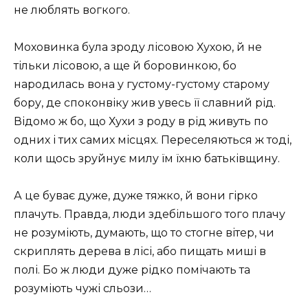
не люблять вогкого.
Моховинка була зроду лісовою Хухою, й не
тільки лісовою, а ще й боровинкою, бо
народилась вона у густому-густому старому
бору, де споконвіку жив увесь її славний рід.
Відомо ж бо, що Хухи з роду в рід живуть по
одних і тих самих місцях. Переселяються ж тоді,
коли щось зруйнує милу їм їхню батьківщину.
А це буває дуже, дуже тяжко, й вони гірко
плачуть. Правда, люди здебільшого того плачу
не розуміють, думають, що то стогне вітер, чи
скриплять дерева в лісі, або пищать миші в
полі. Бо ж люди дуже рідко помічають та
розуміють чужі сльози…