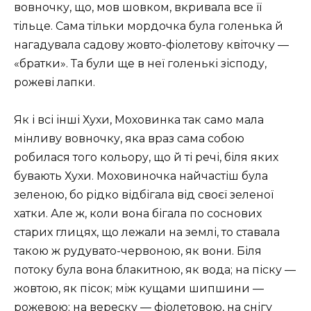
вовночку, що, мов шовком, вкривала все її
тільце. Сама тільки мордочка була голенька й
нагадувала садову жовто-фіолетову квіточку —
«братки». Та були ще в неї голенькі зісподу,
рожеві лапки.
Як і всі інші Хухи, Моховинка так само мала
мінливу вовночку, яка враз сама собою
робилася того кольору, що й ті речі, біля яких
бувають Хухи. Моховиночка найчастіш була
зеленою, бо рідко відбігала від своєї зеленої
хатки. Але ж, коли вона бігала по соснових
старих глицях, що лежали на землі, то ставала
такою ж рудувато-червоною, як вони. Біля
потоку була вона блакитною, як вода; на піску —
жовтою, як пісок; між кущами шипшини —
рожевою; на вереску — фіолетовою, на снігу