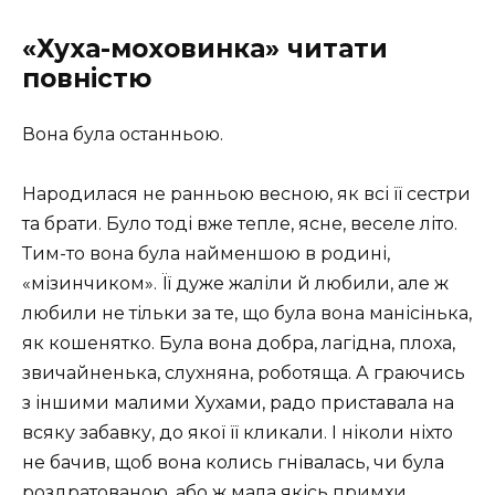
«Хуха-моховинка» читати
повністю
Вона була останньою.
Народилася не ранньою весною, як всі її сестри
та брати. Було тоді вже тепле, ясне, веселе літо.
Тим-то вона була найменшою в родині,
«мізинчиком». Її дуже жаліли й любили, але ж
любили не тільки за те, що була вона манісінька,
як кошенятко. Була вона добра, лагідна, плоха,
звичайненька, слухняна, роботяща. А граючись
з іншими малими Хухами, радо приставала на
всяку забавку, до якої її кликали. І ніколи ніхто
не бачив, щоб вона колись гнівалась, чи була
роздратованою, або ж мала якісь примхи.