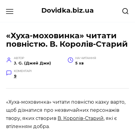
Перейти
Dovidka.biz.ua
до
вмісту
«Хуха-моховинка» читати
повністю. В. Королів-Старий
АВТОР
НА ЧИТАННЯ
J. G. (Джей Джи)
5 хв
КОМЕНТАРІ
9
«Хуха-моховинка» читати повністю казку варто,
щоб дізнатися про незвичайних персонажів
твору, яких створив
В. Королів-Старий
, які є
втіленням добра.