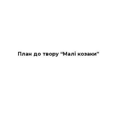
План до твору “Малі козаки”