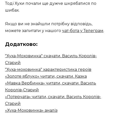
Тоді Хухи почали ще дужче шкрябатися по
шибах.
Якщо ви не знайшли потрібну відповідь,
можете запитати у нашого
чат-бота у Телеграм
.
Додатково:
"Хуха-Моховинка" скачати. Василь Королів-
Старий
"Хуха-моховинка" характеристика героїв
«Золоте яблуко» читати, скачати. Казка
«Мавка Вербинка» читати, скачати. Василь
Королів-Старий
«Потерчата» читати, скачати. Василь Королів-
Старий
«Хуха-Моховинка» аналіз