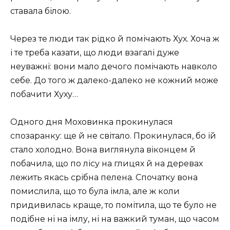
ставала білою.
Через те люди так рідко й помічають Хух. Хоча ж
і те треба казати, що люди взагалі дуже
неуважні: вони мало дечого помічають навколо
себе. До того ж далеко-далеко не кожний може
побачити Хуху…
Одного дня Моховинка прокинулася
спозаранку: ще й не світало. Прокинулася, бо їй
стало холодно. Вона виглянула віконцем й
побачила, що по лісу на глицях й на деревах
лежить якась срібна пелена. Спочатку вона
помислила, що то була імла, але ж коли
придивилась краще, то помітила, що те було не
подібне ні на імлу, ні на важкий туман, що часом