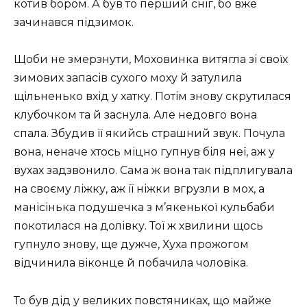
котив бором. А був то перший сніг, бо вже
зачинався підзимок.
Щоби не змерзнути, Моховинка витягла зі своїх
зимових запасів сухого моху й затулила
щільненько вхід у хатку. Потім знову скрутилася
клубочком та й заснула. Але недовго вона
спала. Збудив її якийсь страшний звук. Почула
вона, неначе хтось міцно гупнув біля неї, аж у
вухах задзвонило. Сама ж вона так підплигувала
на своєму ліжку, аж її ніжки вгрузли в мох, а
манісінька подушечка з м’якенької кульбаби
покотилася на долівку. Тої ж хвилини щось
гупнуло знову, ще дужче, Хуха прожогом
відчинила віконце й побачила чоловіка.
То був дід у великих повстяниках, що майже