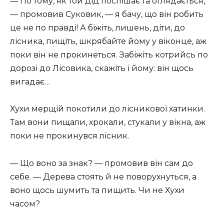
— По тому, як той дід поспішає та оглядається,
— промовив Суковик, — я бачу, що він робить
це не по правді! А біжіть, лишень, діти, до
лісника, пищіть, шкрябайте йому у віконце, аж
поки він не прокинеться. Забіжіть котрийсь по
дорозі до Лісовика, скажіть і йому: він щось
вигадає…
Хухи мерщій покотили до лісникової хатинки.
Там вони пищали, хрокали, стукали у вікна, аж
поки не прокинувся лісник.
— Що воно за знак? — промовив він сам до
себе. — Дерева стоять й не поворухнуться, а
воно щось шумить та пищить. Чи не Хухи
часом?