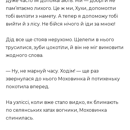
дуже часто їм допомагають. Ми — добрі й не
пам’ятаємо лихого. Це ж ми, Хухи, допомогли
тобі вилізти з намету. А тепер я допоможу тобі
вийти й з лісу. Не бійся нічого й іди за мною!
Дід все ще стояв нерухомо. Щелепи в нього
трусилися, зуби цокотіли, й він не міг вимовити
жодного слова.
— Ну, не марнуй часу. Ходім! — ще раз
звернулася до нього Моховинка й потихеньку
покотила вперед.
На узліссі, коли вже стало видко, як блимають
по селянських хатах вогники, Моховинка
спинилась.