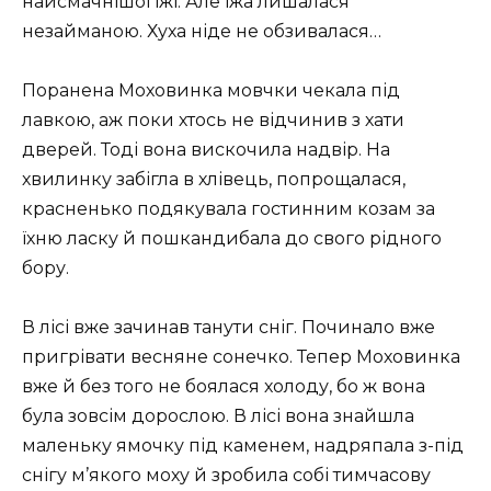
найсмачнішої їжі. Але їжа лишалася
незайманою. Хуха ніде не обзивалася…
Поранена Моховинка мовчки чекала під
лавкою, аж поки хтось не відчинив з хати
дверей. Тоді вона вискочила надвір. На
хвилинку забігла в хлівець, попрощалася,
красненько подякувала гостинним козам за
їхню ласку й пошкандибала до свого рідного
бору.
В лісі вже зачинав танути сніг. Починало вже
пригрівати весняне сонечко. Тепер Моховинка
вже й без того не боялася холоду, бо ж вона
була зовсім дорослою. В лісі вона знайшла
маленьку ямочку під каменем, надряпала з-під
снігу м’якого моху й зробила собі тимчасову