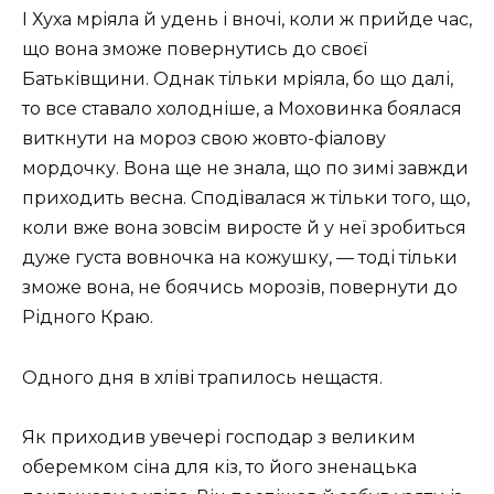
І Хуха мріяла й удень і вночі, коли ж прийде час,
що вона зможе повернутись до своєї
Батьківщини. Однак тільки мріяла, бо що далі,
то все ставало холодніше, а Моховинка боялася
виткнути на мороз свою жовто-фіалову
мордочку. Вона ще не знала, що по зимі завжди
приходить весна. Сподівалася ж тільки того, що,
коли вже вона зовсім виросте й у неї зробиться
дуже густа вовночка на кожушку, — тоді тільки
зможе вона, не боячись морозів, повернути до
Рідного Краю.
Одного дня в хліві трапилось нещастя.
Як приходив увечері господар з великим
оберемком сіна для кіз, то його зненацька