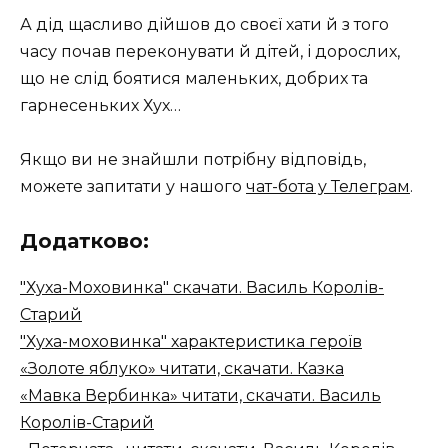
А дід щасливо дійшов до своєї хати й з того
часу почав переконувати й дітей, і дорослих,
що не слід боятися маленьких, добрих та
гарнесеньких Хух…
Якщо ви не знайшли потрібну відповідь,
можете запитати у нашого
чат-бота у Телеграм
.
Додатково:
"Хуха-Моховинка" скачати. Василь Королів-
Старий
"Хуха-моховинка" характеристика героїв
«Золоте яблуко» читати, скачати. Казка
«Мавка Вербинка» читати, скачати. Василь
Королів-Старий