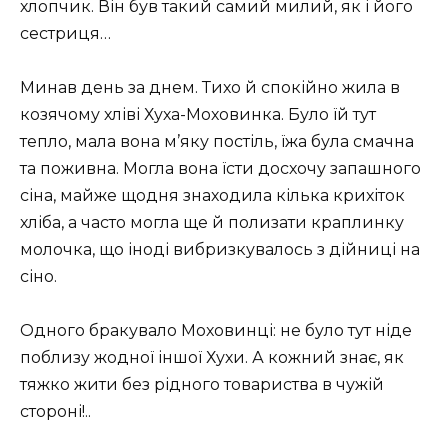
хлопчик. Він був такий самий милий, як і його
сестриця…
Минав день за днем. Тихо й спокійно жила в
козячому хліві Хуха-Моховинка. Було їй тут
тепло, мала вона м’яку постіль, їжа була смачна
та поживна. Могла вона їсти досхочу запашного
сіна, майже щодня знаходила кілька крихіток
хліба, а часто могла ще й полизати краплинку
молочка, що іноді вибризкувалось з дійниці на
сіно.
Одного бракувало Моховинці: не було тут ніде
поблизу жодної іншої Хухи. А кожний знає, як
тяжко жити без рідного товариства в чужій
стороні!..