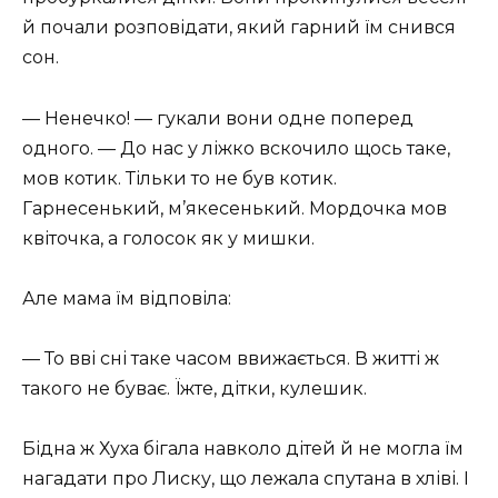
й почали розповідати, який гарний їм снився
сон.
— Ненечко! — гукали вони одне поперед
одного. — До нас у ліжко вскочило щось таке,
мов котик. Тільки то не був котик.
Гарнесенький, м’якесенький. Мордочка мов
квіточка, а голосок як у мишки.
Але мама їм відповіла:
— То вві сні таке часом ввижається. В житті ж
такого не буває. Їжте, дітки, кулешик.
Бідна ж Хуха бігала навколо дітей й не могла їм
нагадати про Лиску, що лежала спутана в хліві. І