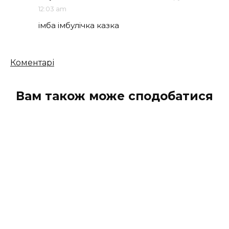
12:03 am
імба імбулічка казка
Кількість
Коментарі
коментарів
Вам також може сподобатися