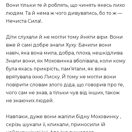
Вони тільки те й роблять, що чинять якесь лихо
людям. Та й нема ж чого дивуватись, бо то ж —
Нечиста Сила!..
Діти слухали й не могли тому йняти віри. Вони
вже й caмі добре знали Хуху. Бачили вони
навіч, яка вона мила, добра, плоха, нешкідлива.
Знали вони, як Моховинка вболівала, коли кому
була якась прикрість, пам’ятали, як вона
врятувала їхню Лиску. Й тому не могли вони
повірити словам злого дідa, що говорив про те,
чого сам не знав, а тільки чув від інших, також
не знаючих людей.
Навпаки, дуже вони жаліли бідну Моховинку ,
скрізь шукали її, кликали, приносили їй