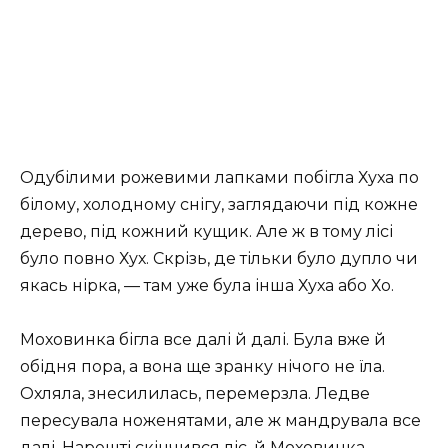
Одубілими рожевими лапками побігла Хуха по
білому, холодному снігу, заглядаючи під кожне
дерево, під кожний кущик. Але ж в тому лісі
було повно Хух. Скрізь, де тільки було дупло чи
якась нірка, — там уже була інша Хуха або Хо.
Моховинка бігла все далі й далі. Була вже й
обідня пора, а вона ще зранку нічого не їла.
Охляла, знесилилась, перемерзла. Ледве
пересувала ноженятами, але ж мандрувала все
далі. Нарешті скінчився ліс, й Моховинка