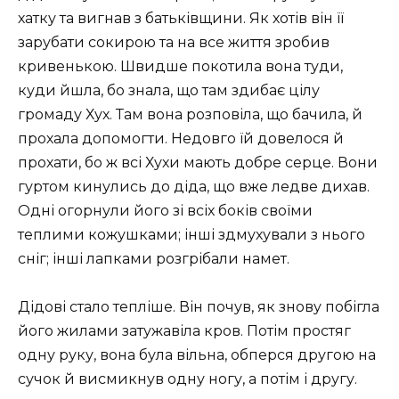
хатку та вигнав з батьківщини. Як хотів він її
зарубати сокирою та на все життя зробив
кривенькою. Швидше покотила вона туди,
куди йшла, бо знала, що там здибає цілу
громаду Хух. Там вона розповіла, що бачила, й
прохала допомогти. Недовго їй довелося й
прохати, бо ж всі Хухи мають добре серце. Вони
гуртом кинулись до діда, що вже ледве дихав.
Одні огорнули його зі всіх боків своїми
теплими кожушками; інші здмухували з нього
сніг; інші лапками розгрібали намет.
Дідові стало тепліше. Він почув, як знову побігла
його жилами затужавіла кров. Потім простяг
одну руку, вона була вільна, обперся другою на
сучок й висмикнув одну ногу, а потім і другу.