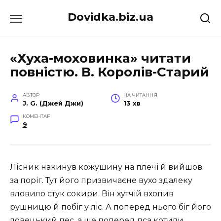
Перейти
Dovidka.biz.ua
до
вмісту
«Хуха-моховинка» читати
повністю. В. Королів-Старий
АВТОР
НА ЧИТАННЯ
J. G. (Джей Джи)
13 хв
КОМЕНТАРІ
9
Лісник накинув кожушину на плечі й вийшов
за поріг. Тут його призвичаєне вухо здалеку
вловило стук сокири. Він хутчій вхопив
рушницю й побіг у ліс. А поперед нього біг його
ловецький пес, а ще поперед пса котили