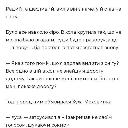
Радий та щасливий, виліз він з намету й став на
снігу.
Було все навколо cіpo. Віхола крутила так, що не
можна було вгадати, куди буде праворуч, а де
— ліворуч. Дід постояв, а потім застогнав знову.
— Яка з того поміч, що я здолав вилізти з снігу?
Все одно в цій віхолі не знайду я дорогу
додому. Так чи інакше мені помирати, бо ж хто
мені покаже дорогу?!
Тоді перед ним об’явилася Хуха-Моховинка.
— Хуха! — затрусився він і закричав не своїм
голосом, шукаючи сокири.