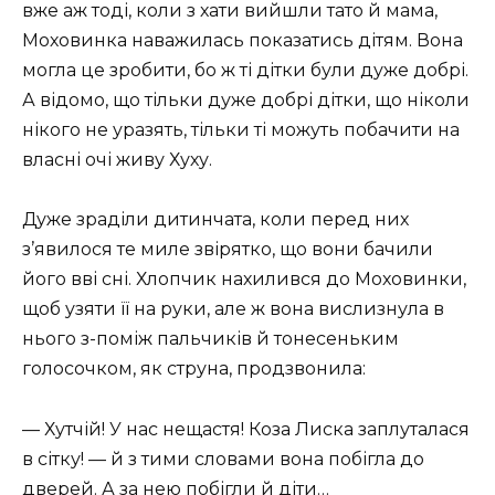
вже аж тоді, коли з хати вийшли тато й мама,
Моховинка наважилась показатись дітям. Вона
могла це зробити, бо ж ті дітки були дуже добрі.
А відомо, що тільки дуже добрі дітки, що ніколи
нікого не уразять, тільки ті можуть побачити на
власні очі живу Хуху.
Дуже зраділи дитинчата, коли перед них
з’явилося те миле звірятко, що вони бачили
його вві сні. Хлопчик нахилився до Моховинки,
щоб узяти її на руки, але ж вона вислизнула в
нього з-поміж пальчиків й тонесеньким
голосочком, як струна, продзвонила:
— Хутчій! У нас нещастя! Коза Лиска заплуталася
в сітку! — й з тими словами вона побігла до
дверей. А за нею побігли й діти…