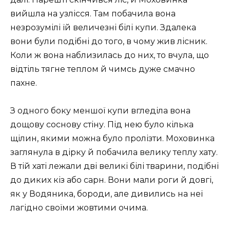
вийшла на узлісся. Там побачила вона
незрозумілі їй величезні білі купи. Здалека
вони були подібні до того, в чому жив лісник.
Коли ж вона наблизилась до них, то вчула, що
відтіль тягне теплом й чимсь дуже смачно
пахне.
З одного боку меншої купи вгледіла вона
дощову соснову стіну. Під нею було кілька
щілин, якими можна було пролізти. Моховинка
заглянула в дірку й побачила велику теплу хату.
В тій хаті лежали дві великі білі тварини, подібні
до диких кіз або сарн. Вони мали роги й довгі,
як у Водяника, бороди, але дивились на неї
лагідно своїми жовтими очима.