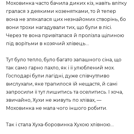
Моховинка часто бачила диких кіз, навіть влітку
гралася з деякими козенятками, то й тепер
вона не злякалася цих незнайомих створінь, бо
вони трохи нагадували тих, що були в лісі.
Через те вона привіталася й пролізла щілиною
під ворітьми в козячий хлівець…
Тут було тепло, було багато запашного сіна, що
так само гарно пахло, як і її улюблений мох.
Господарі були лагідні, дуже співчутливо
вислухали, яке трапилося їй нещастя, й самі
запросили її тут лишитись та оселитись. І хоча,
звичайно, Хухи не живуть по хлівах, —
Моховинка не мала чого іншого робити.
Так і стала Хуха-боровинка Хухою хлівною…