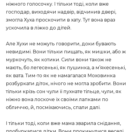
ніжного голосочку. І тільки тоді, коли вже
господар, виходячи надвір, відчинив двері,
змогла Хуха проскочити в хату. Тут вона враз
ускочила в ліжко до дітей.
Але Хухи не можуть говорити, доки бувають
невидимі. Вони тільки пищать, як мишки, або ж
муркочуть, як котики. Сили вони також не
мають, бо легесенькі, як пушинка, а м’якесенькі,
як вата. Тим-то як не намагалася Моховинка
розбуркати діток, нічого не могла зробити. Вони
тільки крізь сон чули її пухнате тільце, чули, як
ніжно вона лоскоче їх своїми лапками по
обличчю, й, посміхаючись, спали далі.
І тільки тоді, коли вже мама зварила снідання,
пробуркалися дітки. Вони прокинулися веселі