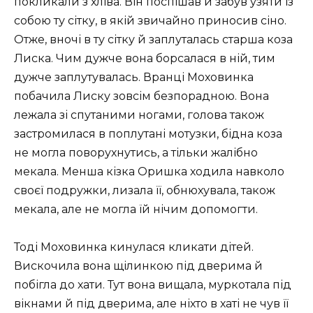
покликали з хліва. Він поспішав й забув узяти із
собою ту сітку, в якій звичайно приносив сіно.
Отже, вночі в ту сітку й заплуталась старша коза
Лиска. Чим дужче вона борсалася в ній, тим
дужче заплутувалась. Вранці Моховинка
побачила Лиску зовсім безпорадною. Вона
лежала зі спутаними ногами, голова також
застромилася в поплутані мотузки, бідна коза
не могла поворухнутись, а тільки жалібно
мекала. Менша кізка Оришка ходила навколо
своєї подружки, лизала її, обнюхувала, також
мекала, але не могла їй нічим допомогти.
Тоді Моховинка кинулася кликати дітей.
Вискочила вона щілинкою під дверима й
побігла до хати. Тут вона вищала, муркотала під
вікнами й під дверима, але ніхто в хаті не чув її