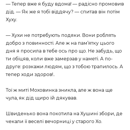
— Тепер вже я буду вдома! — радісно промовив
дід. — Як же я тобі віддячу? — спитав він потім
Хуху.
— Хухи не потребують подяки. Вони роблять
добро з повинності. Але ж на пам’ятку цього
дня я просила в тебе ось про що. Не забудь, що
ти обіцяв, коли вже замерзав у наметі. А по-
друге: розкажи людям, що з тобою трапилось. А
тепер ходи здоров!..
Тої ж миті Моховинка зникла, але ж вона ще
чула, як дід щиро їй дякував.
Швиденько вона покотила на Хушині збори, де
чекали її веселі вечорниці у старого Хо.