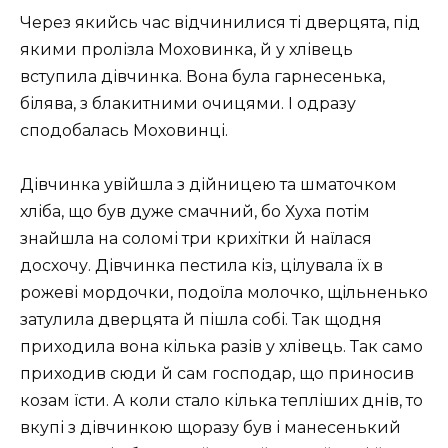
Через якийсь час відчинилися ті дверцята, під
якими пролізла Моховинка, й у хлівець
вступила дівчинка. Вона була гарнесенька,
білява, з блакитними очицями. І одразу
сподобалась Моховинці.
Дівчинка увійшла з дійницею та шматочком
хліба, що був дуже смачний, бо Хуха потім
знайшла на соломі три крихітки й наїлася
досхочу. Дівчинка пестила кіз, цілувала їх в
рожеві мордочки, подоїла молочко, щільненько
затулила дверцята й пішла собі. Так щодня
приходила вона кілька разів у хлівець. Так само
приходив сюди й сам господар, що приносив
козам їсти. А коли стало кілька тепліших днів, то
вкупі з дівчинкою щоразу був і манесенький