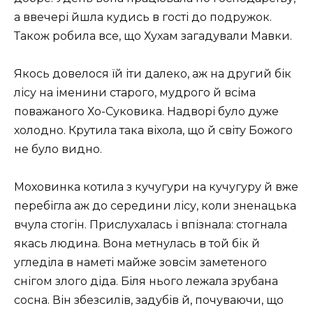
а ввечері йшла кудись в гості до подружок.
Також робила все, що Хухам загадували Мавки.
Якось довелося їй іти далеко, аж на другий бік
лісу на іменини старого, мудрого й всіма
поважаного Хо-Суковика. Надворі було дуже
холодно. Крутила така віхола, що й світу Божого
не було видно.
Моховинка котила з кучугури на кучугуру й вже
перебігла аж до середини лісу, коли зненацька
вчула стогін. Прислухалась і впізнала: стогнала
якась людина. Вона метнулась в той бік й
угледіла в наметі майже зовсім заметеного
снігом злого діда. Біля нього лежала зрубана
сосна. Він збезсилів, задубів й, почуваючи, що