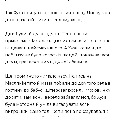
Так Хуха врятувала свою приятельку Лиску, яка
дозволила їй жити в теплому хлівці.
Діти були їй дуже вдячні. Тепер вони
приносили Моховинці крихітки всього того, що
їм давали найсмачнішого. А Хуха, коли ніде
поблизу не було когось із людей, показувалася
дітям, гралася з ними, дуже їх бавила.
Ще проминуло чимало часу. Колись на
Масляній тато й мама поїхали до другого села в
гостину до бабусі. Діти ж запросили Моховинку
до хати. Там вони весело забавлялися, бо Хуха
була моторна й уміла вигадувати всякі
виграшки. Саме тоді, коли вона показувала, як