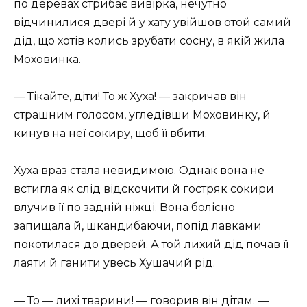
по деревах стрибає вивірка, нечутно
відчинилися двері й у хату увійшов отой самий
дід, що хотів колись зрубати сосну, в якій жила
Моховинка.
— Тікайте, діти! То ж Хуха! — закричав він
страшним голосом, угледівши Моховинку, й
кинув на неї сокиру, щоб її вбити.
Хуха враз стала невидимою. Однак вона не
встигла як слід відскочити й гостряк сокири
влучив її по задній ніжці. Вона болісно
запищала й, шкандибаючи, попід лавками
покотилася до дверей. А той лихий дід почав її
лаяти й ганити увесь Хушачий рід.
— То — лихі тварини! — говорив він дітям. —