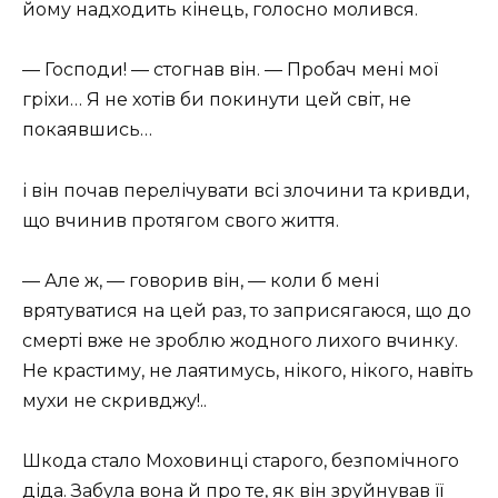
йому надходить кінець, голосно молився.
— Господи! — стогнав він. — Пробач мені мої
гріхи… Я не хотів би покинути цей світ, не
покаявшись…
і він почав перелічувати всі злочини та кривди,
що вчинив протягом свого життя.
— Але ж, — говорив він, — коли б мені
врятуватися на цей раз, то заприсягаюся, що до
смерті вже не зроблю жодного лихого вчинку.
Не крастиму, не лаятимусь, нікого, нікого, навіть
мухи не скривджу!..
Шкода стало Моховинці старого, безпомічного
діда. Забула вона й про те, як він зруйнував її