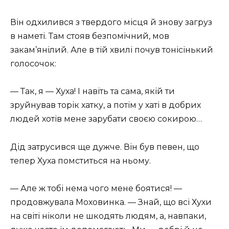
Він одхилився з твердого місця й знову загруз
в наметі. Там стояв безпомічний, мов
закам’янілий. Але в тій хвилі почув тонісінький
голосочок:
— Так, я — Хуха! І навіть та сама, якій ти
зруйнував торік хатку, а потім у хаті в добрих
людей хотів мене зарубати своєю сокирою…
Дід затрусився ще дужче. Він був певен, що
тепер Хуха помститься на ньому.
— Але ж тобі нема чого мене боятися! —
продовжувала Моховинка. — Знай, що всі Хухи
на світі ніколи не шкодять людям, а, навпаки,