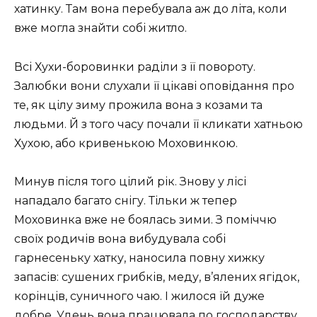
хатинку. Там вона перебувала аж до літа, коли
вже могла знайти собі житло.
Всі Хухи-боровинки раділи з її повороту.
Залюбки вони слухали її цікаві оповідання про
те, як цілу зиму прожила вона з козами та
людьми. Й з того часу почали її кликати хатньою
Хухою, або кривенькою Моховинкою.
Минув після того цілий рік. Знову у лісі
нападало багато снігу. Тільки ж тепер
Моховинка вже не боялась зими. З поміччю
своїх родичів вона вибудувала собі
гарнесеньку хатку, наносила повну хижку
запасів: сушених грибків, меду, в’ялених ягідок,
корінців, суничного чаю. І жилося їй дуже
добре. Удень вона працювала по господарству,