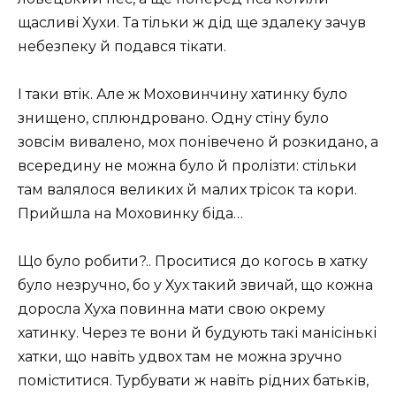
щасливі Хухи. Та тільки ж дід ще здалеку зачув
небезпеку й подався тікати.
І таки втік. Але ж Моховинчину хатинку було
знищено, сплюндровано. Одну стіну було
зовсім вивалено, мох понівечено й розкидано, а
всередину не можна було й пролізти: стільки
там валялося великих й малих трісок та кори.
Прийшла на Моховинку біда…
Що було робити?.. Проситися до когось в хатку
було незручно, бо у Хух такий звичай, що кожна
доросла Хуха повинна мати свою окрему
хатинку. Через те вони й будують такі манісінькі
хатки, що навіть удвох там не можна зручно
поміститися. Турбувати ж навіть рідних батьків,